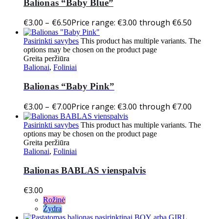
Balionas “Baby Blue”
€
3.00
–
€
6.50
Price range: €3.00 through €6.50
Pasirinkti savybes
This product has multiple variants. The
options may be chosen on the product page
Greita peržiūra
Balionai
,
Foliniai
Balionas “Baby Pink”
€
3.00
–
€
7.00
Price range: €3.00 through €7.00
Pasirinkti savybes
This product has multiple variants. The
options may be chosen on the product page
Greita peržiūra
Balionai
,
Foliniai
Balionas BABLAS vienspalvis
€
3.00
Rožinė
Žydra