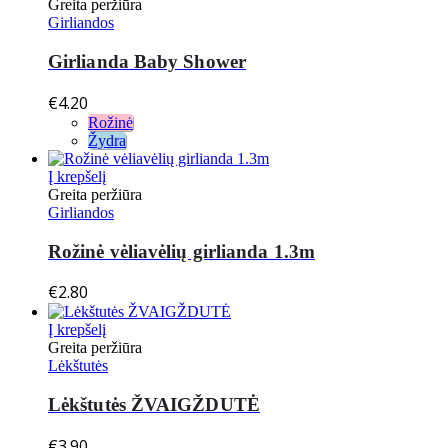
Greita peržiūra
Girliandos
Girlianda Baby Shower
€
4.20
Rožinė
Žydra
Į krepšelį
Greita peržiūra
Girliandos
Rožinė vėliavėlių girlianda 1.3m
€
2.80
Į krepšelį
Greita peržiūra
Lėkštutės
Lėkštutės ŽVAIGŽDUTĖ
€
3.90