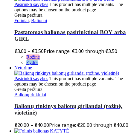
Pasirinkti savybes
This product has multiple variants. The
options may be chosen on the product page
Greita peržiūra
Foliniai
,
Balionai
Pastatomas balionas pasirinktinai BOY arba
GIRL
€
3.00
–
€
3.50
Price range: €3.00 through €3.50
Rožinė
Žydra
Neturime
Pasirinkti savybes
This product has multiple variants. The
options may be chosen on the product page
Greita peržiūra
Balionų rinkiniai
Balionų rinkinys balionų girliandai (rožinė,
violetinė)
€
20.00
–
€
40.00
Price range: €20.00 through €40.00