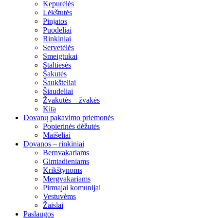
Kepurėlės
Lėkštutės
Pinjatos
Puodeliai
Rinkiniai
Servetėlės
Smeigtukai
Staltiesės
Šakutės
Šaukšteliai
Šiaudeliai
Žvakutės – žvakės
Kita
Dovanų pakavimo priemonės
Popierinės dėžutės
Maišeliai
Dovanos – rinkiniai
Bernvakariams
Gimtadieniams
Krikštynoms
Mergvakariams
Pirmajai komunijai
Vestuvėms
Žaislai
Paslaugos