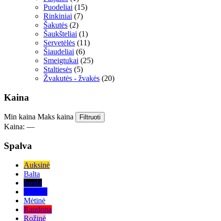
Puodeliai
(15)
Rinkiniai
(7)
Šakutės
(2)
Šaukšteliai
(1)
Servetėlės
(11)
Šiaudeliai
(6)
Smeigtukai
(25)
Staltiesės
(5)
Žvakutės - žvakės
(20)
Kaina
Min kaina
Maks kaina
Filtruoti
Kaina:
—
Spalva
Auksinė
Balta
Juoda
Mėlyna
Mėtinė
Raudona
Rožinė