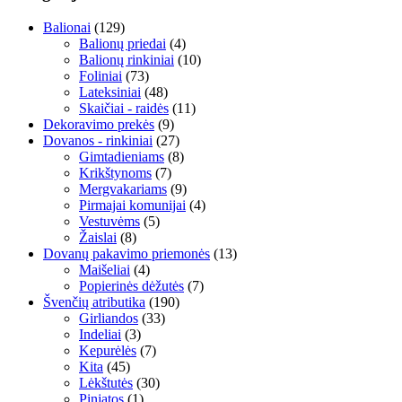
Balionai
(129)
Balionų priedai
(4)
Balionų rinkiniai
(10)
Foliniai
(73)
Lateksiniai
(48)
Skaičiai - raidės
(11)
Dekoravimo prekės
(9)
Dovanos - rinkiniai
(27)
Gimtadieniams
(8)
Krikštynoms
(7)
Mergvakariams
(9)
Pirmajai komunijai
(4)
Vestuvėms
(5)
Žaislai
(8)
Dovanų pakavimo priemonės
(13)
Maišeliai
(4)
Popierinės dėžutės
(7)
Švenčių atributika
(190)
Girliandos
(33)
Indeliai
(3)
Kepurėlės
(7)
Kita
(45)
Lėkštutės
(30)
Pinjatos
(1)