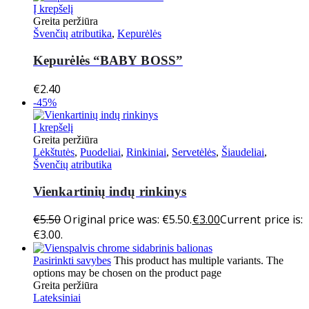
Į krepšelį
Greita peržiūra
Švenčių atributika
,
Kepurėlės
Kepurėlės “BABY BOSS”
€
2.40
-45%
Į krepšelį
Greita peržiūra
Lėkštutės
,
Puodeliai
,
Rinkiniai
,
Servetėlės
,
Šiaudeliai
,
Švenčių atributika
Vienkartinių indų rinkinys
€
5.50
Original price was: €5.50.
€
3.00
Current price is:
€3.00.
Pasirinkti savybes
This product has multiple variants. The
options may be chosen on the product page
Greita peržiūra
Lateksiniai