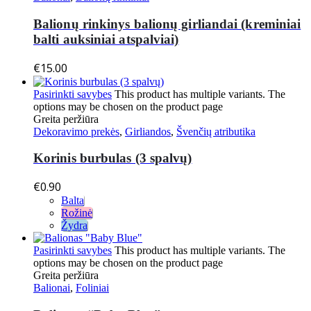
Balionų rinkinys balionų girliandai (kreminiai
balti auksiniai atspalviai)
€
15.00
Pasirinkti savybes
This product has multiple variants. The
options may be chosen on the product page
Greita peržiūra
Dekoravimo prekės
,
Girliandos
,
Švenčių atributika
Korinis burbulas (3 spalvų)
€
0.90
Balta
Rožinė
Žydra
Pasirinkti savybes
This product has multiple variants. The
options may be chosen on the product page
Greita peržiūra
Balionai
,
Foliniai