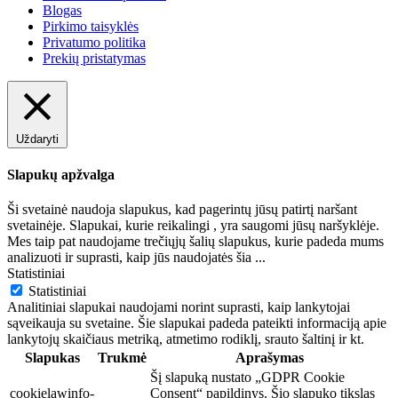
Blogas
Pirkimo taisyklės
Privatumo politika
Prekių pristatymas
Uždaryti
Slapukų apžvalga
Ši svetainė naudoja slapukus, kad pagerintų jūsų patirtį naršant
svetainėje. Slapukai, kurie reikalingi , yra saugomi jūsų naršyklėje.
Mes taip pat naudojame trečiųjų šalių slapukus, kurie padeda mums
analizuoti ir suprasti, kaip jūs naudojatės šia
...
Statistiniai
Statistiniai
Analitiniai slapukai naudojami norint suprasti, kaip lankytojai
sąveikauja su svetaine. Šie slapukai padeda pateikti informaciją apie
lankytojų skaičiaus metriką, atmetimo rodiklį, srauto šaltinį ir kt.
Slapukas
Trukmė
Aprašymas
Šį slapuką nustato „GDPR Cookie
cookielawinfo-
Consent“ papildinys. Šio slapuko tikslas