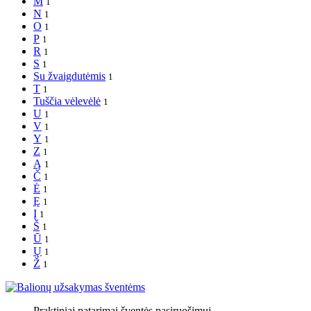
M
1
N
1
O
1
P
1
R
1
S
1
Su žvaigdutėmis
1
T
1
Tuščia vėlevėlė
1
U
1
V
1
Y
1
Z
1
Ą
1
Č
1
Ė
1
Ę
1
Į
1
Š
1
Ū
1
Ų
1
Ž
1
Praktiniai patarimai šventės pasiruošimui.