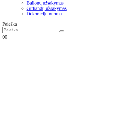
Balionų užsakymas
Girliandų užsakymas
Dekoracijų nuoma
Paieška
0
0