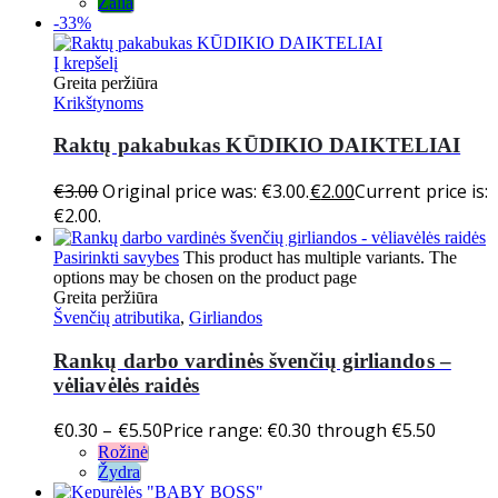
Žalia
-33%
Į krepšelį
Greita peržiūra
Krikštynoms
Raktų pakabukas KŪDIKIO DAIKTELIAI
€
3.00
Original price was: €3.00.
€
2.00
Current price is:
€2.00.
Pasirinkti savybes
This product has multiple variants. The
options may be chosen on the product page
Greita peržiūra
Švenčių atributika
,
Girliandos
Rankų darbo vardinės švenčių girliandos –
vėliavėlės raidės
€
0.30
–
€
5.50
Price range: €0.30 through €5.50
Rožinė
Žydra