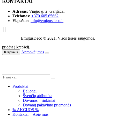
KONTAKTAI
Adresas:
Vingio g. 2, Gargždai
Telefonas:
+370 605 65662
El.paštas:
info@emigusdeco.lt
EmigusDeco © 2021. Visos teisės saugomos.
pridėta į krepšelį.
Apmokėjimas
Krepšelis
Produktai
Balionai
Švenčių atributika
Dovanos – rinkiniai
Dovanų pakavimo priemonės
% AKCIJOS %
Kontaktai – Apie mus