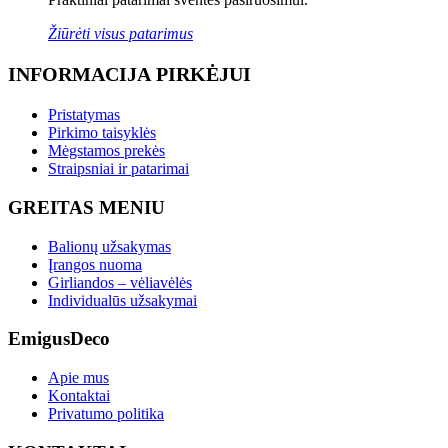
Žiūrėti visus patarimus
INFORMACIJA PIRKĖJUI
Pristatymas
Pirkimo taisyklės
Mėgstamos prekės
Straipsniai ir patarimai
GREITAS MENIU
Balionų užsakymas
Įrangos nuoma
Girliandos – vėliavėlės
Individualūs užsakymai
EmigusDeco
Apie mus
Kontaktai
Privatumo politika