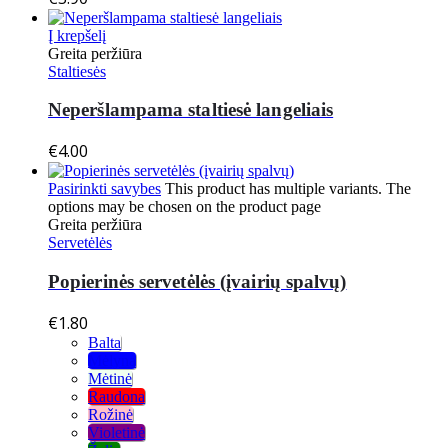
Į krepšelį
Greita peržiūra
Staltiesės
Neperšlampama staltiesė langeliais
€
4.00
Pasirinkti savybes
This product has multiple variants. The
options may be chosen on the product page
Greita peržiūra
Servetėlės
Popierinės servetėlės (įvairių spalvų)
€
1.80
Balta
Mėlyna
Mėtinė
Raudona
Rožinė
Violetinė