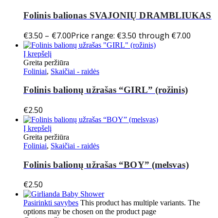
Folinis balionas SVAJONIŲ DRAMBLIUKAS
€
3.50
–
€
7.00
Price range: €3.50 through €7.00
Į krepšelį
Greita peržiūra
Foliniai
,
Skaičiai - raidės
Folinis balionų užrašas “GIRL” (rožinis)
€
2.50
Į krepšelį
Greita peržiūra
Foliniai
,
Skaičiai - raidės
Folinis balionų užrašas “BOY” (melsvas)
€
2.50
Pasirinkti savybes
This product has multiple variants. The
options may be chosen on the product page