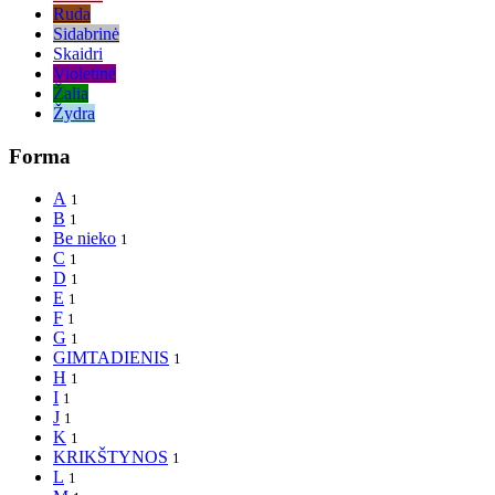
Ruda
Sidabrinė
Skaidri
Violetinė
Žalia
Žydra
Forma
A
1
B
1
Be nieko
1
C
1
D
1
E
1
F
1
G
1
GIMTADIENIS
1
H
1
I
1
J
1
K
1
KRIKŠTYNOS
1
L
1