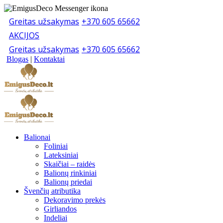
Greitas užsakymas
+370 605 65662
AKCIJOS
Greitas užsakymas
+370 605 65662
Blogas
|
Kontaktai
Balionai
Foliniai
Lateksiniai
Skaičiai – raidės
Balionų rinkiniai
Balionų priedai
Švenčių atributika
Dekoravimo prekės
Girliandos
Indeliai