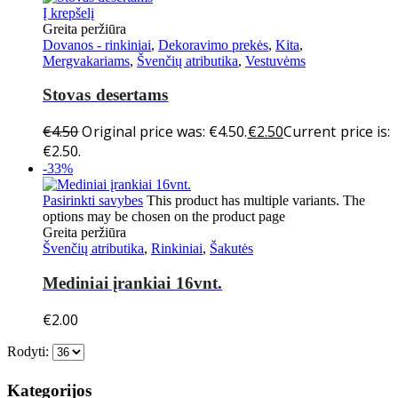
Į krepšelį
Greita peržiūra
Dovanos - rinkiniai
,
Dekoravimo prekės
,
Kita
,
Mergvakariams
,
Švenčių atributika
,
Vestuvėms
Stovas desertams
€
4.50
Original price was: €4.50.
€
2.50
Current price is:
€2.50.
-33%
Pasirinkti savybes
This product has multiple variants. The
options may be chosen on the product page
Greita peržiūra
Švenčių atributika
,
Rinkiniai
,
Šakutės
Mediniai įrankiai 16vnt.
€
2.00
Rodyti:
Kategorijos