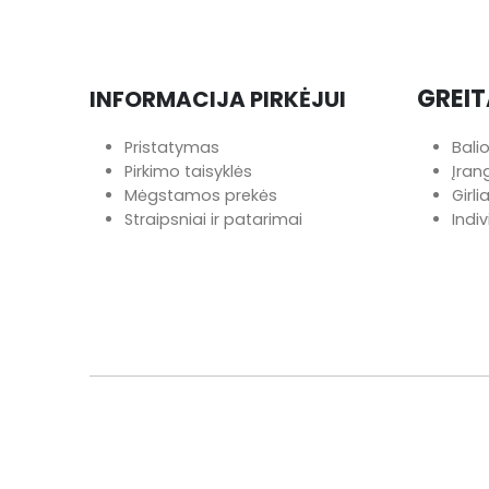
GREIT
INFORMACIJA PIRKĖJUI
Pristatymas
Bali
Pirkimo taisyklės
Įra
Mėgstamos prekės
Girl
Straipsniai ir patarimai
Indi