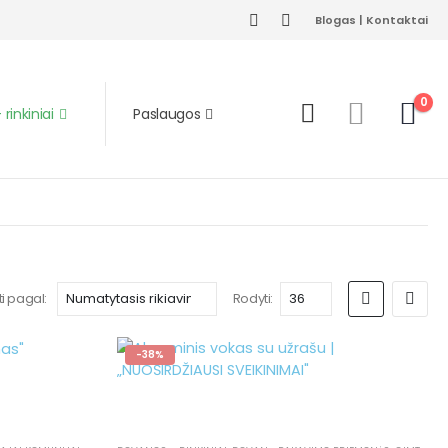
Blogas
|
Kontaktai
0
rinkiniai
Paslaugos
ti pagal:
Rodyti:
-38%