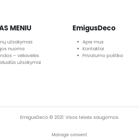
AS MENIU
EmigusDeco
onų užsakymas
Apie mus
ngos nuoma
Kontaktai
iandos – vėliavėlės
Privatumo politika
vidualūs užsakymai
EmigusDeco © 2021. Visos teisės saugomos.
Manage consent