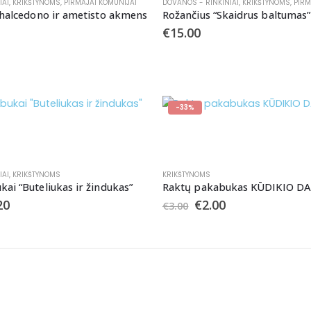
IAI
,
KRIKŠTYNOMS
,
PIRMAJAI KOMUNIJAI
DOVANOS - RINKINIAI
,
KRIKŠTYNOMS
,
PIRM
chalcedono ir ametisto akmens
Rožančius “Skaidrus baltumas”
€
15.00
-33%
IAI
,
KRIKŠTYNOMS
KRIKŠTYNOMS
ai “Buteliukas ir žindukas”
Raktų pakabukas KŪDIKIO DA
20
€
2.00
€
3.00