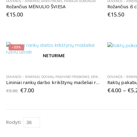
DOVANOS - RINKINIAI
,
KRIKŠTYNOMS
,
PIRMAJAI KOMUNIJAI
DOVANOS - RINKIN
Rožančius MĖNULIO ŠVIESA
Rožančius iš 
€
15.00
€
15.50
-22%
NETURIME
DOVANOS - RINKINIAI
,
DOVANŲ PAKAVIMO PRIEMONĖS
,
KRIKŠTYNOMS
DOVANOS - RINKIN
,
MAIŠELIAI
Lininiai rankų darbo krikštynų maišeliai rusvu užrašu
Raktų pakabuk
€
7.00
€
4.00
–
€
5.
€
9.00
Rodyti: