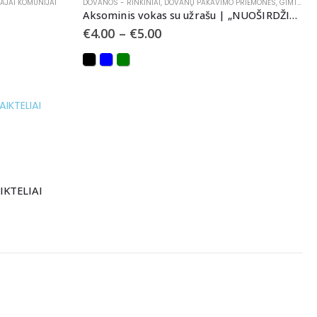
AJAI KOMUNIJAI
DOVANOS - RINKINIAI
,
DOVANŲ PAKAVIMO PRIEMONĖS
,
GIMTADIENIAMS
Aksominis vokas su užrašu | „NUOŠIRDŽIAUSI SVEIKINIMAI”
€
4.00
–
€
5.00
IKTELIAI