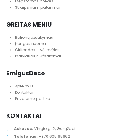
Mėgstamos prekės
Straipsniai ir patarimai
GREITAS MENIU
Balionų užsakymas
Įrangos nuoma
Girliandos – vėliavėlės
Individualūs užsakymai
EmigusDeco
Apie mus
Kontaktai
Privatumo politika
KONTAKTAI
Adresas:
Vingio g. 2, Gargždai
Telefonas:
+370 605 65662