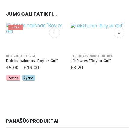
JUMS GALI PATIKTI…
-23%
BALIONAI
,
LATEKSINIAI
LĖKŠTUTĖS
,
ŠVENČIŲ ATRIBUTIKA
Didelis balionas “Boy or Girl”
Lėkštutės “Boy or Girl”
€
5.00
–
€
19.00
€
3.20
Rožinė
Žydra
PANAŠŪS PRODUKTAI