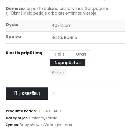
Dėmėsio
: pripūsto baliono pristatymas Gargžduose
(+10km) ir Klaipėdoje arba atsiėmimas vietoje.
Dydis
40x45cm
Spalva
Balta, Rožinė
Rinktis pripūtimą
Helis
Oras
Nepripūstas
IŠVALYTI
Į KREPŠELĮ
Produkto kodas:
BF-PINK-BABY
Kategorijos:
Balionai
,
Foliniai
Žymos:
Baby shower
,
Vaiko gimimas