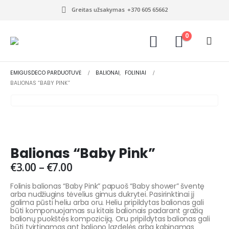
Greitas užsakymas
+370 605 65662
0
EMIGUSDECO PARDUOTUVĖ
BALIONAI
,
FOLINIAI
BALIONAS “BABY PINK”
Balionas “Baby Pink”
€
3.00
–
€
7.00
Folinis balionas “Baby Pink” papuoš “Baby shower” šventę
arba nudžiugins tėvelius gimus dukrytei. Pasirinktinai jį
galima pūsti heliu arba oru. Heliu pripildytas balionas gali
būti komponuojamas su kitais balionais padarant gražią
balionų puokštės kompoziciją. Oru pripildytas balionas gali
būti tvirtinamas ant baliono lazdelės arba kabinamas