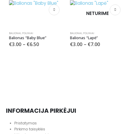
NETURIME
BALIONAI
,
FOLINIAI
BALIONAI
,
FOLINIAI
Balionas “Baby Blue”
Balionas “Lapė”
€
3.00
–
€
6.50
€
3.00
–
€
7.00
BA
INFORMACIJA PIRKĖJUI
Pristatymas
Pirkimo taisyklės