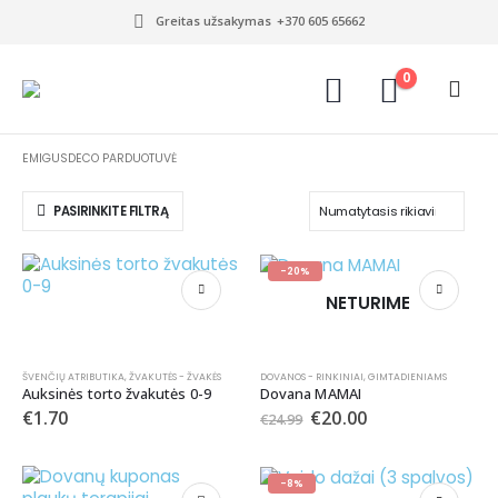
Greitas užsakymas
+370 605 65662
0
EMIGUSDECO PARDUOTUVĖ
PASIRINKITE FILTRĄ
-20%
NETURIME
ŠVENČIŲ ATRIBUTIKA
,
ŽVAKUTĖS - ŽVAKĖS
DOVANOS - RINKINIAI
,
GIMTADIENIAMS
Auksinės torto žvakutės 0-9
Dovana MAMAI
€
1.70
€
20.00
€
24.99
-8%