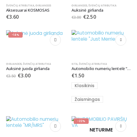
ŠVENČIŲ ATRIBUTIKA
,
GIRLIANDOS
GIRLIANDOS
,
ŠVENČIŲ ATRIBUTIKA
Aksesuarai KOSMOSAS
Auksinė girlianda
€
3.60
€
2.50
€
3.00
-14%
GIRLIANDOS
,
ŠVENČIŲ ATRIBUTIKA
KITA
,
ŠVENČIŲ ATRIBUTIKA
Auksinė juoda girlianda
Automobilio numerių lentelė “Just Merried”
€
3.00
€
1.50
€
3.50
Klasikinis
Žaismingas
-22%
NETURIME