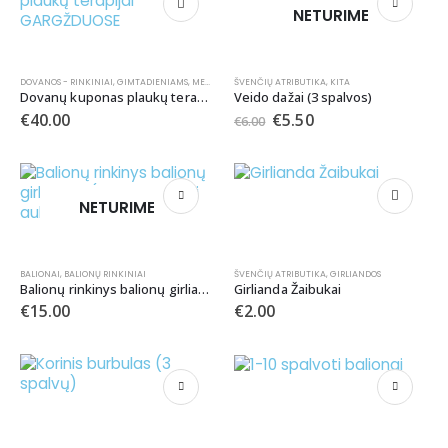
NETURIME
DOVANOS - RINKINIAI
,
GIMTADIENIAMS
,
MERGVAKARIAMS
ŠVENČIŲ ATRIBUTIKA
,
KITA
Dovanų kuponas plaukų terapijai GARGŽDUOSE
Veido dažai (3 spalvos)
€
40.00
€
5.50
€
6.00
NETURIME
BALIONAI
,
BALIONŲ RINKINIAI
ŠVENČIŲ ATRIBUTIKA
,
GIRLIANDOS
Balionų rinkinys balionų girliandai (kreminiai balti auksiniai atspalviai)
Girlianda Žaibukai
€
15.00
€
2.00