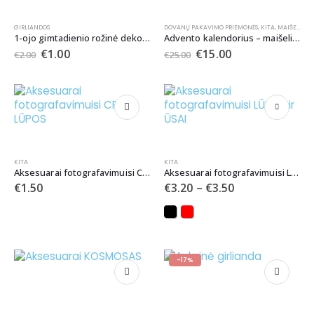
GIRLIANDOS
DOVANŲ PAKAVIMO PRIEMONĖS
,
KITA
,
MAIŠELIAI
,
1-ojo gimtadienio rožinė dekoracija
Advento kalendorius – maišeliai (2 rūšių)
€
1.00
€
15.00
€
2.00
€
25.00
KITA
KITA
Aksesuarai fotografavimuisi CRAZY LŪPOS
Aksesuarai fotografavimuisi LŪPOS ir ŪSAI
€
1.50
€
3.20
–
€
3.50
-17%