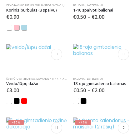
DEKORAVIMO PREKĖS
,
GIRLIANDOS
,
ŠVENČIŲ ATRIBUTIKA
BALIONAI
,
LATEKSINIAI
Korinis burbulas (3 spalvų)
1-10 spalvoti balionai
€
0.90
€
0.50
–
€
2.00
ŠVENČIŲ ATRIBUTIKA
,
DOVANOS - RINKINIAI
,
KITA
,
BALIONAI
ŽAISLAI
,
LATEKSINIAI
Veido/lūpų dažai
18-ojo gimtadienio balionas
€
3.00
€
0.50
–
€
2.00
-50%
-40%