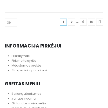
…
1
2
9
10
INFORMACIJA PIRKĖJUI
Pristatymas
Pirkimo taisyklės
Mėgstamos prekės
Straipsniai ir patarimai
GREITAS MENIU
Balionų užsakymas
Įrangos nuoma
Girliandos – vėliavėlės