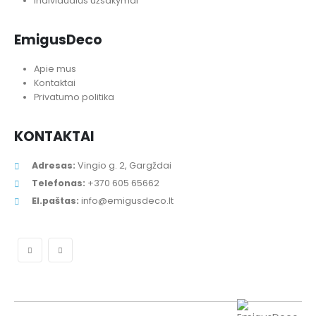
Individualūs užsakymai
EmigusDeco
Apie mus
Kontaktai
Privatumo politika
KONTAKTAI
Adresas:
Vingio g. 2, Gargždai
Telefonas:
+370 605 65662
El.paštas:
info@emigusdeco.lt