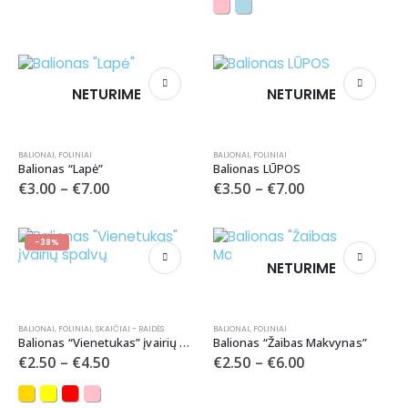
NETURIME
NETURIME
BALIONAI
,
FOLINIAI
BALIONAI
,
FOLINIAI
Balionas “Lapė”
Balionas LŪPOS
€
3.00
–
€
7.00
€
3.50
–
€
7.00
-38%
NETURIME
BALIONAI
,
FOLINIAI
,
SKAIČIAI - RAIDĖS
BALIONAI
,
FOLINIAI
Balionas “Vienetukas” įvairių spalvų
Balionas “Žaibas Makvynas”
€
2.50
–
€
4.50
€
2.50
–
€
6.00