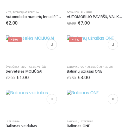
KITA
,
ŠVENČIŲ ATRIBUTIKA
DOVANOS - RINKINIAI
Automobilio numerių lentelė “MR/MRS”
AUTOMOBILIO PAVIRŠIŲ VALIKLIS Aromatic*89
€
2.00
€
7.00
€
9.00
-50%
-14%
ŠVENČIŲ ATRIBUTIKA
,
SERVETĖLĖS
BALIONAI
,
FOLINIAI
,
SKAIČIAI - RAIDĖS
Servetėlės MOLIŪGAI
Balionų užrašas ONE
€
1.00
€
3.00
€
2.00
€
3.50
LATEKSINIAI
BALIONAI
,
LATEKSINIAI
Balionas veidukas
Balionas ONE