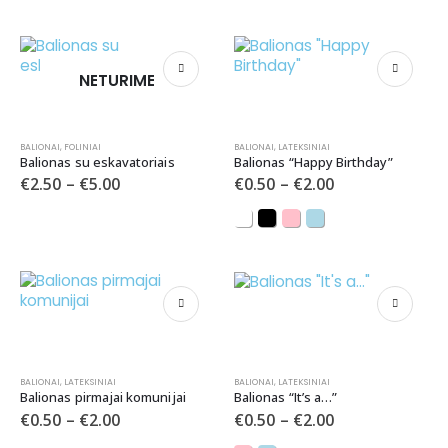
NETURIME
BALIONAI
,
FOLINIAI
BALIONAI
,
LATEKSINIAI
Balionas su eskavatoriais
Balionas “Happy Birthday”
€
2.50
–
€
5.00
€
0.50
–
€
2.00
BALIONAI
,
LATEKSINIAI
BALIONAI
,
LATEKSINIAI
Balionas pirmajai komunijai
Balionas “It’s a…”
€
0.50
–
€
2.00
€
0.50
–
€
2.00