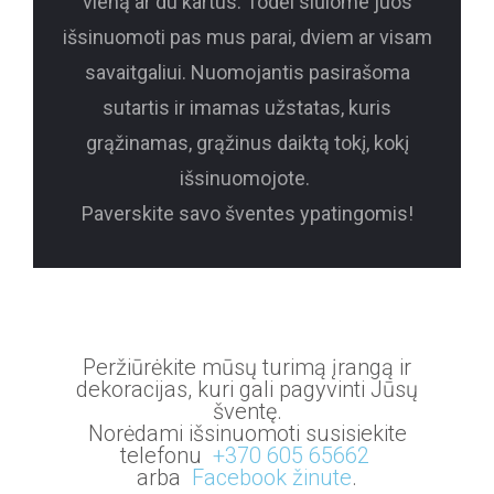
vieną ar du kartus. Todėl siūlome juos
išsinuomoti pas mus parai, dviem ar visam
savaitgaliui. Nuomojantis pasirašoma
sutartis ir imamas užstatas, kuris
grąžinamas, grąžinus daiktą tokį, kokį
išsinuomojote.
Paverskite savo šventes ypatingomis!
Peržiūrėkite mūsų turimą įrangą ir
dekoracijas, kuri gali pagyvinti Jūsų
šventę.
Norėdami išsinuomoti susisiekite
telefonu
+370 605 65662
arba
Facebook žinute
.