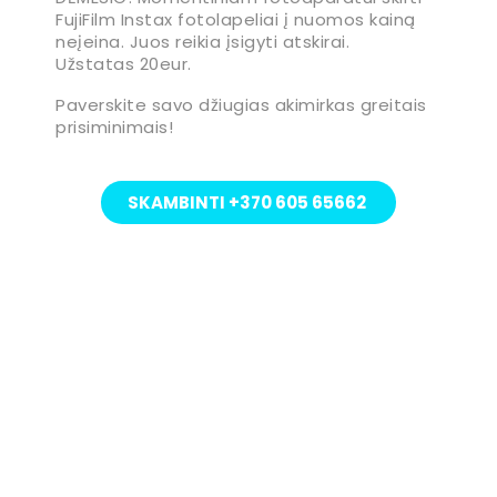
FujiFilm Instax fotolapeliai į nuomos kainą
neįeina. Juos reikia įsigyti atskirai.
Užstatas 20eur.
Paverskite savo džiugias akimirkas greitais
prisiminimais!​
SKAMBINTI +370 605 65662