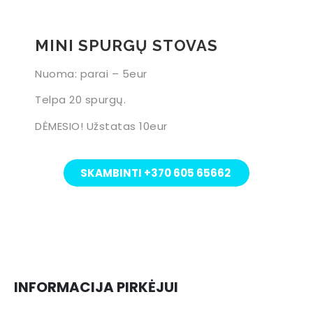
MINI SPURGŲ STOVAS
Nuoma: parai – 5eur
Telpa 20 spurgų.
DĖMESIO! Užstatas 10eur​
SKAMBINTI +370 605 65662
INFORMACIJA PIRKĖJUI