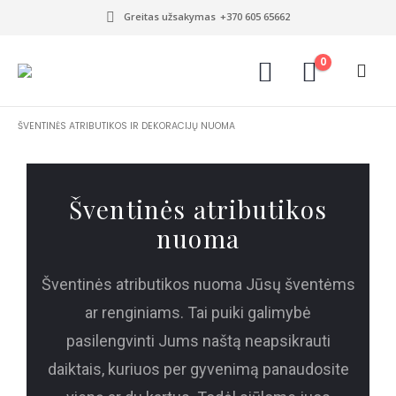
Greitas užsakymas
+370 605 65662
0
ŠVENTINĖS ATRIBUTIKOS IR DEKORACIJŲ NUOMA
Šventinės atributikos
nuoma
Šventinės atributikos nuoma Jūsų šventėms
ar renginiams. Tai puiki galimybė
pasilengvinti Jums naštą neapsikrauti
daiktais, kuriuos per gyvenimą panaudosite