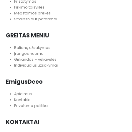
Pristatymas
Pirkimo taisyklės
Mėgstamos prekės
Straipsniai ir patarimai
GREITAS MENIU
Balionų užsakymas
Įrangos nuoma
Girliandos – vėliavėlės
Individualūs užsakymai
EmigusDeco
Apie mus
Kontaktai
Privatumo politika
KONTAKTAI