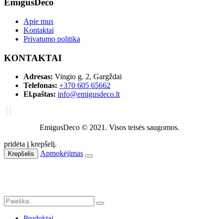
EmigusDeco
Apie mus
Kontaktai
Privatumo politika
KONTAKTAI
Adresas:
Vingio g. 2, Gargždai
Telefonas:
+370 605 65662
El.paštas:
info@emigusdeco.lt
EmigusDeco © 2021. Visos teisės saugomos.
pridėta į krepšelį.
Apmokėjimas
Krepšelis
Produktai