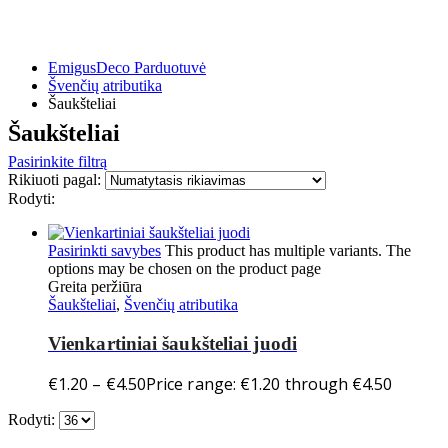
EmigusDeco Parduotuvė
Švenčių atributika
Šaukšteliai
Šaukšteliai
Pasirinkite filtrą
Rikiuoti pagal:
Rodyti:
Pasirinkti savybes
This product has multiple variants. The
options may be chosen on the product page
Greita peržiūra
Šaukšteliai
,
Švenčių atributika
Vienkartiniai šaukšteliai juodi
€
1.20
–
€
4.50
Price range: €1.20 through €4.50
Rodyti: