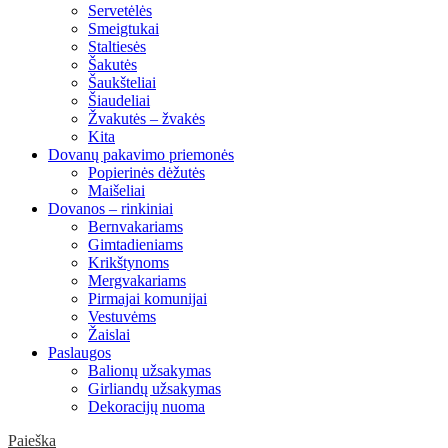
Servetėlės
Smeigtukai
Staltiesės
Šakutės
Šaukšteliai
Šiaudeliai
Žvakutės – žvakės
Kita
Dovanų pakavimo priemonės
Popierinės dėžutės
Maišeliai
Dovanos – rinkiniai
Bernvakariams
Gimtadieniams
Krikštynoms
Mergvakariams
Pirmajai komunijai
Vestuvėms
Žaislai
Paslaugos
Balionų užsakymas
Girliandų užsakymas
Dekoracijų nuoma
Paieška