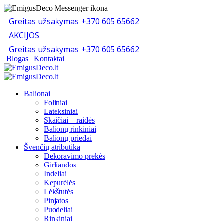
Greitas užsakymas
+370 605 65662
AKCIJOS
Greitas užsakymas
+370 605 65662
Blogas
|
Kontaktai
Balionai
Foliniai
Lateksiniai
Skaičiai – raidės
Balionų rinkiniai
Balionų priedai
Švenčių atributika
Dekoravimo prekės
Girliandos
Indeliai
Kepurėlės
Lėkštutės
Pinjatos
Puodeliai
Rinkiniai