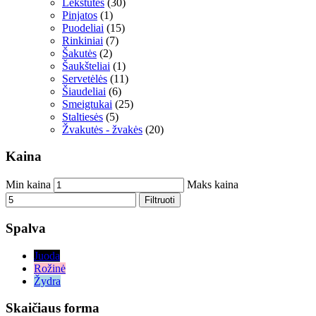
Lėkštutės
(30)
Pinjatos
(1)
Puodeliai
(15)
Rinkiniai
(7)
Šakutės
(2)
Šaukšteliai
(1)
Servetėlės
(11)
Šiaudeliai
(6)
Smeigtukai
(25)
Staltiesės
(5)
Žvakutės - žvakės
(20)
Kaina
Min kaina
Maks kaina
Filtruoti
Spalva
Juoda
Rožinė
Žydra
Skaičiaus forma