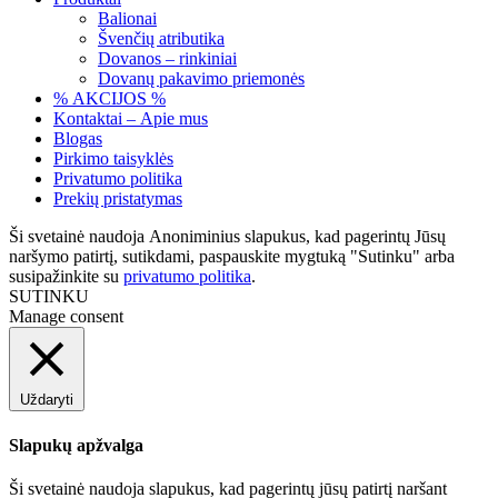
Balionai
Švenčių atributika
Dovanos – rinkiniai
Dovanų pakavimo priemonės
% AKCIJOS %
Kontaktai – Apie mus
Blogas
Pirkimo taisyklės
Privatumo politika
Prekių pristatymas
Ši svetainė naudoja Anoniminius slapukus, kad pagerintų Jūsų
naršymo patirtį, sutikdami, paspauskite mygtuką "Sutinku" arba
susipažinkite su
privatumo politika
.
SUTINKU
Manage consent
Uždaryti
Slapukų apžvalga
Ši svetainė naudoja slapukus, kad pagerintų jūsų patirtį naršant