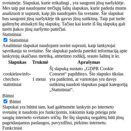
svetainėje. Slapukai, kurie reikalingi , yra saugomi jūsų naršyklėje.
Mes taip pat naudojame trečiųjų šalių slapukus, kurie padeda mums
analizuoti ir suprasti, kaip jūs naudojatės šia svetaine. Šie slapukai
bus saugomi jūsų naršyklėje tik gavus jūsų sutikimą. Taip pat turite
galimybę atsisakyti šių slapukų. Tačiau kai kurie iš šių slapukų gali
turėti įtakos jūsų naršymo patirčiai.
Statistiniai
Statistiniai
Analitiniai slapukai naudojami norint suprasti, kaip lankytojai
sąveikauja su svetaine. Šie slapukai padeda pateikti informaciją apie
lankytojų skaičiaus metriką, atmetimo rodiklį, srauto šaltinį ir kt.
Slapukas
Trukmė
Aprašymas
Šį slapuką nustato „GDPR Cookie
cookielawinfo-
Consent“ papildinys. Šio slapuko tikslas
checbox-
1 metai
yra patikrinti, ar vartotojas yra davęs
statistiniai
sutikimą naudoti slapukus pagal kategoriją
„Statistiniai“.
Būtini
Būtini
Slapukai yra būtini tam, kad galėtumėte lankytis po interneto
svetainę ir naudotis jos funkcijomis, tokiomis kaip prieiga prie
saugių interneto svetainės sričių. Be šių slapukų negalėtų būti jūsų
pageidaujamos paslaugos, pavyzdžiui, pirkimo internetu.
Funkciniai