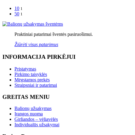
10
1
50
1
Praktiniai patarimai šventės pasiruošimui.
Žiūrėti visus patarimus
INFORMACIJA PIRKĖJUI
Pristatymas
Pirkimo taisyklės
Mėgstamos prekės
Straipsniai ir patarimai
GREITAS MENIU
Balionų užsakymas
Įrangos nuoma
Girliandos – vėliavėlės
Individualūs užsakymai