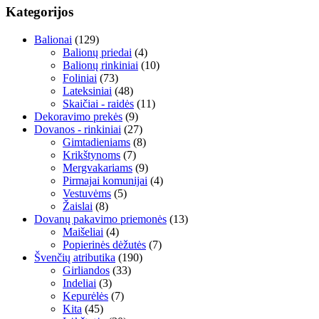
Kategorijos
Balionai
(129)
Balionų priedai
(4)
Balionų rinkiniai
(10)
Foliniai
(73)
Lateksiniai
(48)
Skaičiai - raidės
(11)
Dekoravimo prekės
(9)
Dovanos - rinkiniai
(27)
Gimtadieniams
(8)
Krikštynoms
(7)
Mergvakariams
(9)
Pirmajai komunijai
(4)
Vestuvėms
(5)
Žaislai
(8)
Dovanų pakavimo priemonės
(13)
Maišeliai
(4)
Popierinės dėžutės
(7)
Švenčių atributika
(190)
Girliandos
(33)
Indeliai
(3)
Kepurėlės
(7)
Kita
(45)