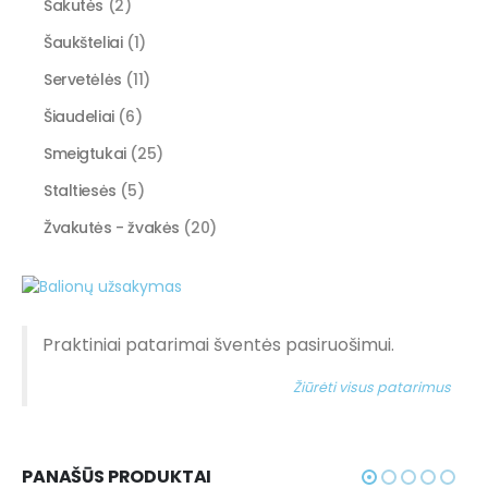
Šakutės
(2)
Šaukšteliai
(1)
Servetėlės
(11)
Šiaudeliai
(6)
Smeigtukai
(25)
Staltiesės
(5)
Žvakutės - žvakės
(20)
Praktiniai patarimai šventės pasiruošimui.
Žiūrėti visus patarimus
PANAŠŪS PRODUKTAI