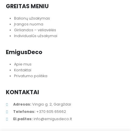
Mėgstamos prekės
Straipsniai ir patarimai
GREITAS MENIU
Balionų užsakymas
Įrangos nuoma
Girliandos – vėliavėlės
Individualūs užsakymai
EmigusDeco
Apie mus
Kontaktai
Privatumo politika
KONTAKTAI
Adresas:
Vingio g. 2, Gargždai