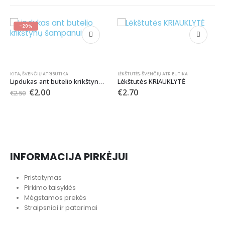
-17%
LĖKŠTUTĖS
,
ŠVENČIŲ ATRIBUTIKA
ų šampanui
Lėkštutės KRIAUKLYTĖ
€
2.70
GIRLIANDOS
,
ŠVENČIŲ ATRIBUTIKA
Auksinė girlianda
€
2.50
€
3.00
INFORMACIJA PIRKĖJUI
Pristatymas
Pirkimo taisyklės