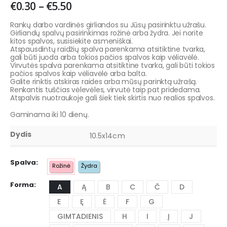
€
0.30
–
€
5.50
Rankų darbo vardinės girliandos su Jūsų pasirinktu užrašu.
Girliandų spalvų pasirinkimas rožinė arba žydra. Jei norite
kitos spalvos, susisiekite asmeniškai.
Atspausdintų raidžių spalva parenkama atsitiktine tvarka,
gali būti juoda arba tokios pačios spalvos kaip vėliavėlė.
Virvutės spalva parenkama atsitiktine tvarka, gali būti tokios
pačios spalvos kaip vėliavėlė arba balta.
Galite rinktis atskiras raides arba mūsų parinktą užrašą.
Renkantis tuščias vėlevėles, virvutė taip pat pridedama.
Atspalvis nuotraukoje gali šiek tiek skirtis nuo realios spalvos.
Gaminama iki 10 dienų.
Dydis
10.5x14cm
Spalva
Rožinė
Žydra
Forma
A
Ą
B
C
Č
D
E
Ę
Ė
F
G
GIMTADIENIS
H
I
Į
J