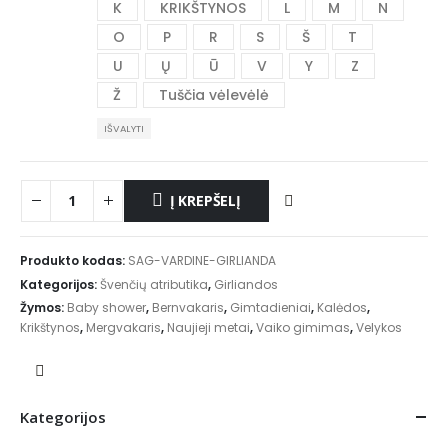
K
KRIKŠTYNOS
L
M
N
O
P
R
S
Š
T
U
Ų
Ū
V
Y
Z
Ž
Tuščia vėlevėlė
IŠVALYTI
Į KREPŠELĮ
Produkto kodas:
SAG-VARDINE-GIRLIANDA
Kategorijos:
Švenčių atributika
,
Girliandos
Žymos:
Baby shower
,
Bernvakaris
,
Gimtadieniai
,
Kalėdos
,
Krikštynos
,
Mergvakaris
,
Naujieji metai
,
Vaiko gimimas
,
Velykos
Kategorijos