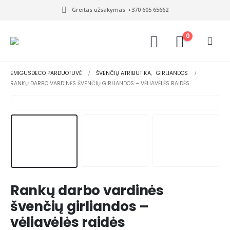
Greitas užsakymas
+370 605 65662
0
EMIGUSDECO PARDUOTUVĖ
ŠVENČIŲ ATRIBUTIKA
,
GIRLIANDOS
RANKŲ DARBO VARDINĖS ŠVENČIŲ GIRLIANDOS – VĖLIAVĖLĖS RAIDĖS
Rankų darbo vardinės
švenčių girliandos –
vėliavėlės raidės