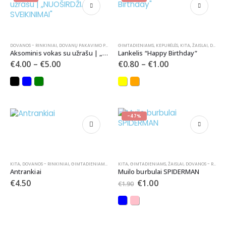
DOVANOS - RINKINIAI
,
DOVANŲ PAKAVIMO PRIEMONĖS
GIMTADIENIAMS
,
GIMTADIENIAMS
,
KEPURĖLĖS
,
KRIKŠTYNOMS
,
KITA
,
ŽAISLAI
,
MERGVAKAR
,
DOVANOS - RINKINIAI
Aksominis vokas su užrašu | „NUOŠIRDŽIAUSI SVEIKINIMAI”
Lankelis “Happy Birthday”
€
4.00
–
€
5.00
€
0.80
–
€
1.00
-47%
KITA
,
DOVANOS - RINKINIAI
,
GIMTADIENIAMS
,
MERGVAKARIAMS
KITA
,
GIMTADIENIAMS
,
VESTUVĖMS
,
ŽAISLAI
,
DOVANOS - RINKINIAI
Antrankiai
Muilo burbulai SPIDERMAN
€
4.50
€
1.00
€
1.90