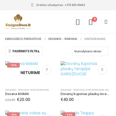
Greitas užsakymas
+370 605 65662
0
EMIGUSDECO PARDUOTUVĖ
DOVANOS - RINKINIAI
GIMTADIENIAMS
PASIRINKITE FILTRĄ
-20%
NETURIME
DOVANOS - RINKINIAI
,
GIMTADIENIAMS
DOVANOS - RINKINIAI
,
GIMTADIENIAMS
,
MERGVAKARIAMS
Dovana MAMAI
Dovanų kuponas plaukų terapijai GARGŽDUOSE
€
20.00
€
40.00
€
24.99
-38%
-43%