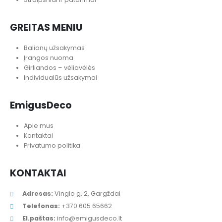
GREITAS MENIU
Balionų užsakymas
Įrangos nuoma
Girliandos – vėliavėlės
Individualūs užsakymai
EmigusDeco
Apie mus
Kontaktai
Privatumo politika
KONTAKTAI
Adresas:
Vingio g. 2, Gargždai
Telefonas:
+370 605 65662
El.paštas:
info@emigusdeco.lt