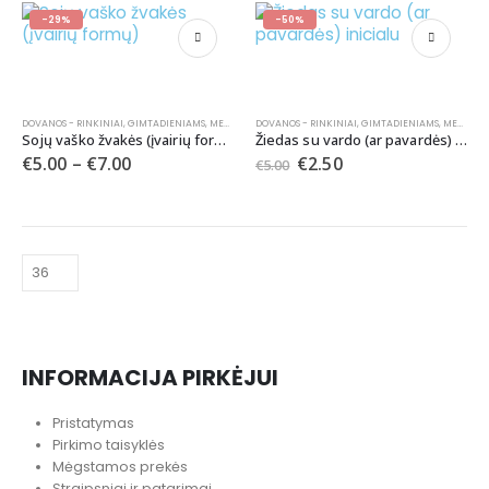
-29%
-50%
DOVANOS - RINKINIAI
,
GIMTADIENIAMS
,
MERGVAKARIAMS
DOVANOS - RINKINIAI
,
VESTUVĖMS
,
ŽVAKUTĖS - ŽVAKĖS
,
GIMTADIENIAMS
,
MERGVAKARIAMS
Sojų vaško žvakės (įvairių formų)
Žiedas su vardo (ar pavardės) inicialu
€
5.00
–
€
7.00
€
2.50
€
5.00
INFORMACIJA PIRKĖJUI
Pristatymas
Pirkimo taisyklės
Mėgstamos prekės
Straipsniai ir patarimai