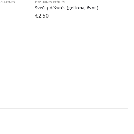
RIEMONĖS
POPIERINĖS DĖŽUTĖS
Svečių dėžutės (geltona, 6vnt.)
€
2.50