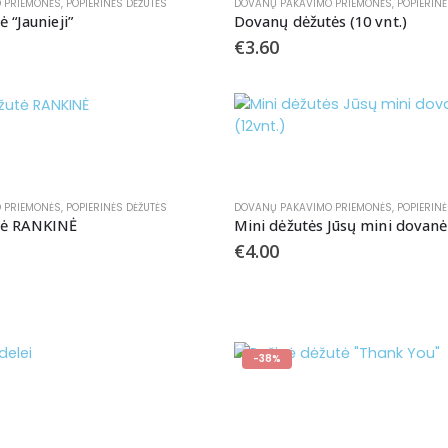
 PRIEMONĖS
,
POPIERINĖS DĖŽUTĖS
DOVANŲ PAKAVIMO PRIEMONĖS
,
POPIERINĖ
 “Jaunieji”
Dovanų dėžutės (10 vnt.)
€
3.60
 PRIEMONĖS
,
POPIERINĖS DĖŽUTĖS
DOVANŲ PAKAVIMO PRIEMONĖS
,
POPIERINĖ
tė RANKINĖ
Mini dėžutės Jūsų mini dovanė
€
4.00
-38%