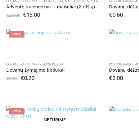
DOVANŲ PAKAVIMO PRIEMONĖS
,
KITA
,
MAIŠELIAI
,
ŠVENČIŲ ATRIBUTIKA
DOVANŲ PAKAVIMO
Advento kalendorius – maišeliai (2 rūšių)
Dovanų dėžutė
€
15.00
€
0.60
€
25.00
-20%
DOVANŲ PAKAVIMO PRIEMONĖS
,
KITA
DOVANŲ PAKAVIMO
Dovanų žymėjimo lipdukai
Dovanų dėžu
€
0.20
€
2.00
€
0.25
-22%
NETURIME