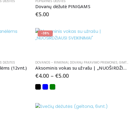
S DĖŽUTĖS
POPIERINĖS DĖŽUTĖS
Dovanų dėžutė PINIGAMS
€
5.00
-38%
S DĖŽUTĖS
DOVANOS - RINKINIAI
,
DOVANŲ PAKAVIMO PRIEMONĖS
,
GIMTADIENIAMS
lėms (12vnt.)
Aksominis vokas su užrašu | „NUOŠIRDŽIAUSI SVEIKINIMAI”
€
4.00
–
€
5.00