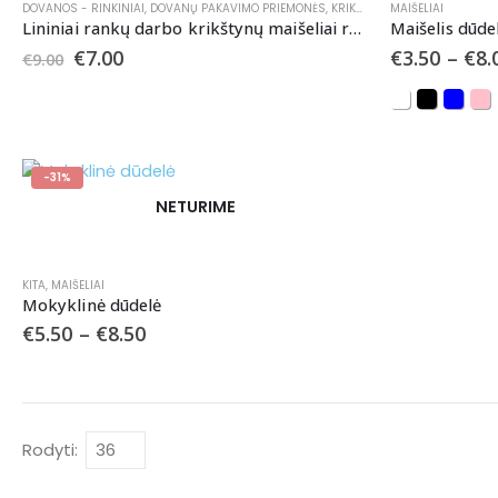
DOVANOS - RINKINIAI
,
DOVANŲ PAKAVIMO PRIEMONĖS
,
KRIKŠTYNOMS
MAIŠELIAI
,
MAIŠELIAI
Lininiai rankų darbo krikštynų maišeliai rusvu užrašu
Maišelis dūde
€
7.00
€
3.50
–
€
8.
€
9.00
-31%
NETURIME
KITA
,
MAIŠELIAI
Mokyklinė dūdelė
€
5.50
–
€
8.50
Rodyti: