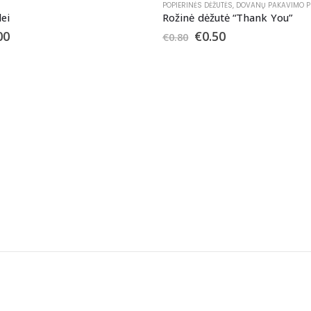
POPIERINĖS DĖŽUTĖS
,
DOVANŲ PAKAVIMO P
lei
Rožinė dėžutė “Thank You”
00
€
0.50
€
0.80