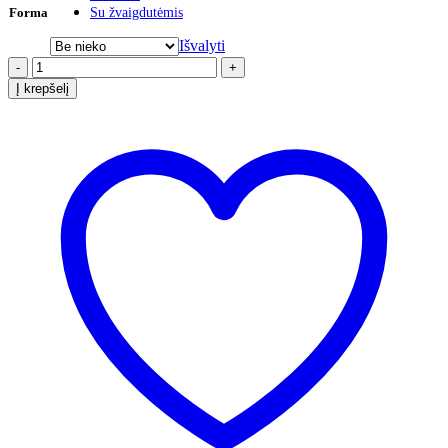
Forma
Su žvaigdutėmis
Išvalyti
-
+
Į krepšelį