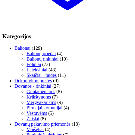
Kategorijos
Balionai
(129)
Balionų priedai
(4)
Balionų rinkiniai
(10)
Foliniai
(73)
Lateksiniai
(48)
Skaičiai - raidės
(11)
Dekoravimo prekės
(9)
Dovanos - rinkiniai
(27)
Gimtadieniams
(8)
Krikštynoms
(7)
Mergvakariams
(9)
Pirmajai komunijai
(4)
Vestuvėms
(5)
Žaislai
(8)
Dovanų pakavimo priemonės
(13)
Maišeliai
(4)
Popierinės dėžutės
(7)