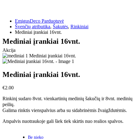
EmigusDeco Parduotuvė
Švenčių atributika
,
Šakutės
,
Rinkiniai
Mediniai įrankiai 16vnt.
Mediniai įrankiai 16vnt.
Akcija
Mediniai įrankiai 16vnt.
€
2.00
Rinkinį sudaro 8vnt. vienkartinių medinių šakučių ir 8vnt. medinių
peilių.
Galima rinktis vienspalvius arba su sidabrinėmis žvaigždutėmis.
Atspalvis nuotraukoje gali šiek tiek skirtis nuo realios spalvos.
Be nieko