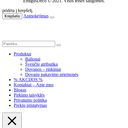
EmigusDeco © 2021. Visos teisės saugomos.
pridėta į krepšelį.
Apmokėjimas
Krepšelis
Produktai
Balionai
Švenčių atributika
Dovanos – rinkiniai
Dovanų pakavimo priemonės
% AKCIJOS %
Kontaktai – Apie mus
Blogas
Pirkimo taisyklės
Privatumo politika
Prekių pristatymas