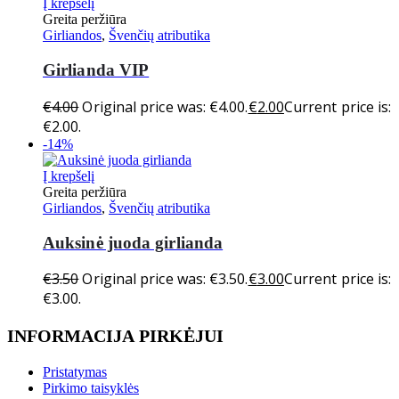
Į krepšelį
Greita peržiūra
Girliandos
,
Švenčių atributika
Girlianda VIP
€
4.00
Original price was: €4.00.
€
2.00
Current price is:
€2.00.
-14%
Į krepšelį
Greita peržiūra
Girliandos
,
Švenčių atributika
Auksinė juoda girlianda
€
3.50
Original price was: €3.50.
€
3.00
Current price is:
€3.00.
INFORMACIJA PIRKĖJUI
Pristatymas
Pirkimo taisyklės