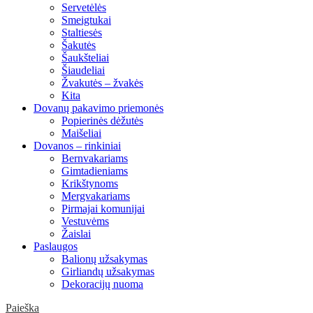
Servetėlės
Smeigtukai
Staltiesės
Šakutės
Šaukšteliai
Šiaudeliai
Žvakutės – žvakės
Kita
Dovanų pakavimo priemonės
Popierinės dėžutės
Maišeliai
Dovanos – rinkiniai
Bernvakariams
Gimtadieniams
Krikštynoms
Mergvakariams
Pirmajai komunijai
Vestuvėms
Žaislai
Paslaugos
Balionų užsakymas
Girliandų užsakymas
Dekoracijų nuoma
Paieška