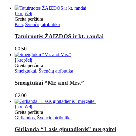
Į krepšelį
Greita peržiūra
Kita
,
Švenčių atributika
Tatuiruotės ŽAIZDOS ir kt. randai
€
0.50
Į krepšelį
Greita peržiūra
Smeigtukai
,
Švenčių atributika
Smeigtukai “Mr. and Mrs.”
€
2.00
Į krepšelį
Greita peržiūra
Girliandos
,
Švenčių atributika
Girlianda “1-asis gimtadienis” mergaitei