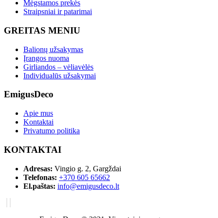
Mėgstamos prekės
Straipsniai ir patarimai
GREITAS MENIU
Balionų užsakymas
Įrangos nuoma
Girliandos – vėliavėlės
Individualūs užsakymai
EmigusDeco
Apie mus
Kontaktai
Privatumo politika
KONTAKTAI
Adresas:
Vingio g. 2, Gargždai
Telefonas:
+370 605 65662
El.paštas:
info@emigusdeco.lt