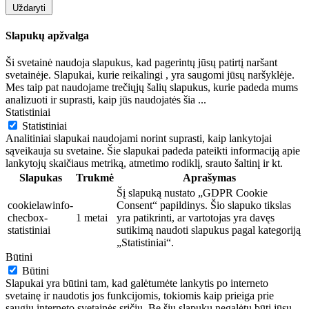
Uždaryti
Slapukų apžvalga
Ši svetainė naudoja slapukus, kad pagerintų jūsų patirtį naršant
svetainėje. Slapukai, kurie reikalingi , yra saugomi jūsų naršyklėje.
Mes taip pat naudojame trečiųjų šalių slapukus, kurie padeda mums
analizuoti ir suprasti, kaip jūs naudojatės šia
...
Statistiniai
Statistiniai
Analitiniai slapukai naudojami norint suprasti, kaip lankytojai
sąveikauja su svetaine. Šie slapukai padeda pateikti informaciją apie
lankytojų skaičiaus metriką, atmetimo rodiklį, srauto šaltinį ir kt.
Slapukas
Trukmė
Aprašymas
Šį slapuką nustato „GDPR Cookie
cookielawinfo-
Consent“ papildinys. Šio slapuko tikslas
checbox-
1 metai
yra patikrinti, ar vartotojas yra davęs
statistiniai
sutikimą naudoti slapukus pagal kategoriją
„Statistiniai“.
Būtini
Būtini
Slapukai yra būtini tam, kad galėtumėte lankytis po interneto
svetainę ir naudotis jos funkcijomis, tokiomis kaip prieiga prie
saugių interneto svetainės sričių. Be šių slapukų negalėtų būti jūsų