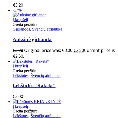
€
3.20
-17%
Į krepšelį
Greita peržiūra
Girliandos
,
Švenčių atributika
Auksinė girlianda
€
3.00
Original price was: €3.00.
€
2.50
Current price is:
€2.50.
Į krepšelį
Greita peržiūra
Lėkštutės
,
Švenčių atributika
Lėkštutės “Raketa”
€
3.00
Į krepšelį
Greita peržiūra
Lėkštutės
,
Švenčių atributika