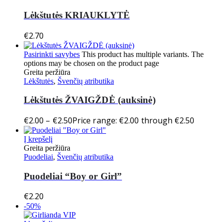
Lėkštutės KRIAUKLYTĖ
€
2.70
Pasirinkti savybes
This product has multiple variants. The
options may be chosen on the product page
Greita peržiūra
Lėkštutės
,
Švenčių atributika
Lėkštutės ŽVAIGŽDĖ (auksinė)
€
2.00
–
€
2.50
Price range: €2.00 through €2.50
Į krepšelį
Greita peržiūra
Puodeliai
,
Švenčių atributika
Puodeliai “Boy or Girl”
€
2.20
-50%