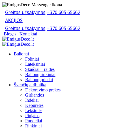
Greitas užsakymas
+370 605 65662
AKCIJOS
Greitas užsakymas
+370 605 65662
Blogas
|
Kontaktai
Balionai
Foliniai
Lateksiniai
Skaičiai – raidės
Balionų rinkiniai
Balionų priedai
Švenčių atributika
Dekoravimo prekės
Girliandos
Indeliai
Kepurėlės
Lėkštutės
Pinjatos
Puodeliai
Rinkiniai