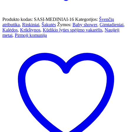
Produkto kodas:
SASI-MEDINIAI-16
Kategorijos:
Švenčių
atributika
,
Rinkiniai
,
Šakutės
Žymos:
Baby shower
,
Gimtadieniai
,
Kalėdos
,
Krikštynos
,
Kūdikio lyties spėjimo vakarėlis
,
Naujieji
metai
,
Pirmoji komunija