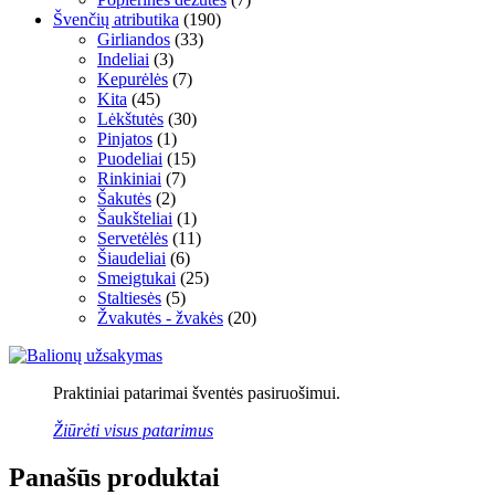
Švenčių atributika
(190)
Girliandos
(33)
Indeliai
(3)
Kepurėlės
(7)
Kita
(45)
Lėkštutės
(30)
Pinjatos
(1)
Puodeliai
(15)
Rinkiniai
(7)
Šakutės
(2)
Šaukšteliai
(1)
Servetėlės
(11)
Šiaudeliai
(6)
Smeigtukai
(25)
Staltiesės
(5)
Žvakutės - žvakės
(20)
Praktiniai patarimai šventės pasiruošimui.
Žiūrėti visus patarimus
Panašūs produktai