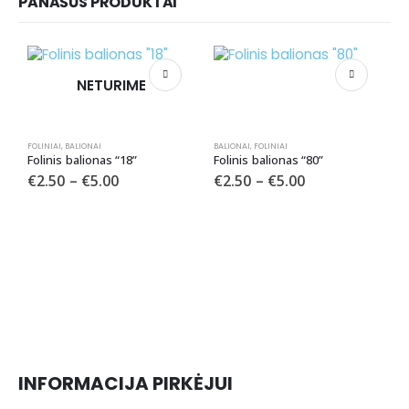
PANAŠŪS PRODUKTAI
NETURIME
FOLINIAI
,
BALIONAI
BALIONAI
,
FOLINIAI
Folinis balionas “18”
Folinis balionas “80”
€
2.50
–
€
5.00
€
2.50
–
€
5.00
BA
INFORMACIJA PIRKĖJUI