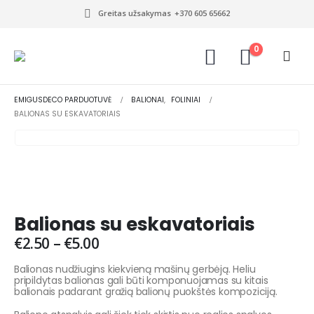
Greitas užsakymas
+370 605 65662
0
EMIGUSDECO PARDUOTUVĖ
BALIONAI
,
FOLINIAI
BALIONAS SU ESKAVATORIAIS
Balionas su eskavatoriais
€
2.50
–
€
5.00
Balionas nudžiugins kiekvieną mašinų gerbėją. Heliu
pripildytas balionas gali būti komponuojamas su kitais
balionais padarant gražią balionų puokštės kompoziciją.