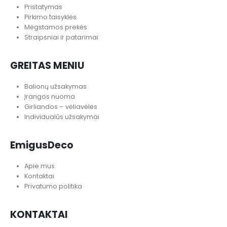
Pristatymas
Pirkimo taisyklės
Mėgstamos prekės
Straipsniai ir patarimai
GREITAS MENIU
Balionų užsakymas
Įrangos nuoma
Girliandos – vėliavėlės
Individualūs užsakymai
EmigusDeco
Apie mus
Kontaktai
Privatumo politika
KONTAKTAI