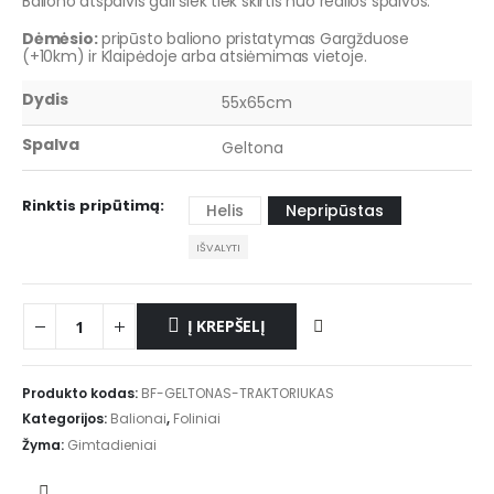
Baliono atspalvis gali šiek tiek skirtis nuo realios spalvos.
Dėmėsio:
pripūsto baliono pristatymas Gargžduose
(+10km) ir Klaipėdoje arba atsiėmimas vietoje.
Dydis
55x65cm
Spalva
Geltona
Rinktis pripūtimą
Helis
Nepripūstas
IŠVALYTI
Į KREPŠELĮ
Produkto kodas:
BF-GELTONAS-TRAKTORIUKAS
Kategorijos:
Balionai
,
Foliniai
Žyma:
Gimtadieniai