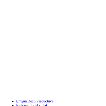
EmigusDeco Parduotuvė
Balionai
,
Lateksiniai