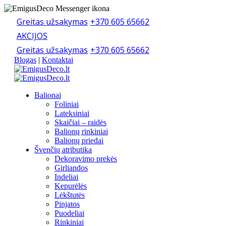
Greitas užsakymas
+370 605 65662
AKCIJOS
Greitas užsakymas
+370 605 65662
Blogas
|
Kontaktai
Balionai
Foliniai
Lateksiniai
Skaičiai – raidės
Balionų rinkiniai
Balionų priedai
Švenčių atributika
Dekoravimo prekės
Girliandos
Indeliai
Kepurėlės
Lėkštutės
Pinjatos
Puodeliai
Rinkiniai