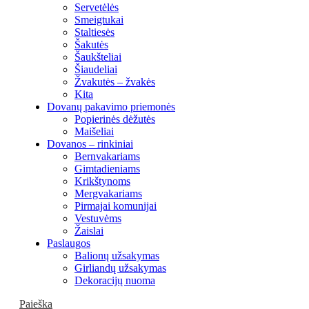
Servetėlės
Smeigtukai
Staltiesės
Šakutės
Šaukšteliai
Šiaudeliai
Žvakutės – žvakės
Kita
Dovanų pakavimo priemonės
Popierinės dėžutės
Maišeliai
Dovanos – rinkiniai
Bernvakariams
Gimtadieniams
Krikštynoms
Mergvakariams
Pirmajai komunijai
Vestuvėms
Žaislai
Paslaugos
Balionų užsakymas
Girliandų užsakymas
Dekoracijų nuoma
Paieška