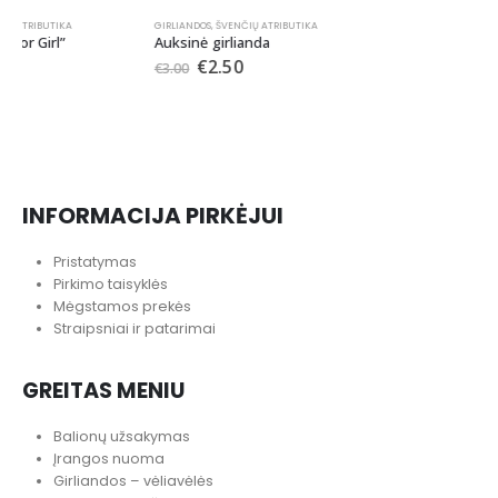
GIRLIANDOS
,
ŠVENČIŲ ATRIBUTIKA
PUODELIAI
,
ŠVENČIŲ ATRIBUTIKA
Auksinė girlianda
Puodeliai “Boy or Girl”
€
2.50
€
2.20
€
3.00
INFORMACIJA PIRKĖJUI
Pristatymas
Pirkimo taisyklės
Mėgstamos prekės
Straipsniai ir patarimai