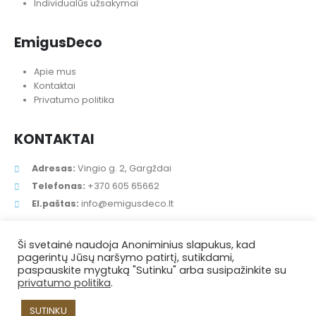
GREITAS MENIU
Balionų užsakymas
Įrangos nuoma
Girliandos – vėliavėlės
Individualūs užsakymai
EmigusDeco
Apie mus
Kontaktai
Privatumo politika
KONTAKTAI
Adresas:
Vingio g. 2, Gargždai
Ši svetainė naudoja Anoniminius slapukus, kad
pagerintų Jūsų naršymo patirtį, sutikdami,
Telefonas:
+370 605 65662
paspauskite mygtuką "Sutinku" arba susipažinkite su
El.paštas:
info@emigusdeco.lt
privatumo politika
.
SUTINKU