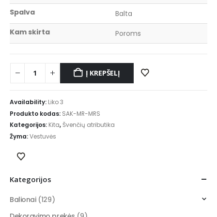
Spalva
Balta
Kam skirta
Poroms
Į KREPŠELĮ
Availability:
Liko 3
Produkto kodas:
SAK-MR-MRS
Kategorijos:
Kita
,
Švenčių atributika
Žyma:
Vestuvės
Kategorijos
Balionai
(129)
Dekoravimo prekės
(9)