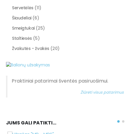
Servetėlės
(11)
Šiaudeliai
(6)
Smeigtukai
(25)
Staltiesės
(5)
Žvakutės - žvakės
(20)
Praktiniai patarimai šventės pasiruošimui.
Žiūrėti visus patarimus
JUMS GALI PATIKTI…