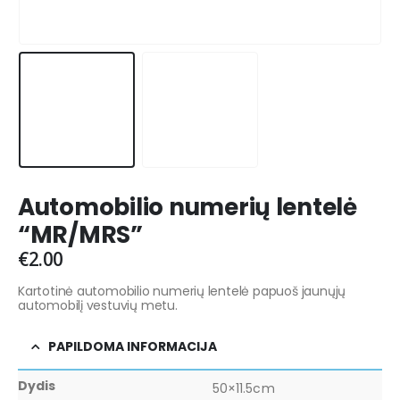
Automobilio numerių lentelė
“MR/MRS”
€
2.00
Kartotinė automobilio numerių lentelė papuoš jaunųjų
automobilį vestuvių metu.
PAPILDOMA INFORMACIJA
Dydis
50×11.5cm