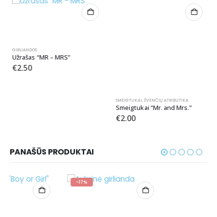
GIRLIANDOS
SMEIGTUKAI
,
ŠVENČIŲ ATRIBUTIKA
Užrašas “MR – MRS”
Smeigtukai “Mr. and Mrs.”
€
2.50
€
2.00
PANAŠŪS PRODUKTAI
-17%