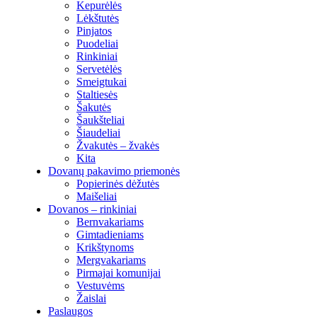
Kepurėlės
Lėkštutės
Pinjatos
Puodeliai
Rinkiniai
Servetėlės
Smeigtukai
Staltiesės
Šakutės
Šaukšteliai
Šiaudeliai
Žvakutės – žvakės
Kita
Dovanų pakavimo priemonės
Popierinės dėžutės
Maišeliai
Dovanos – rinkiniai
Bernvakariams
Gimtadieniams
Krikštynoms
Mergvakariams
Pirmajai komunijai
Vestuvėms
Žaislai
Paslaugos