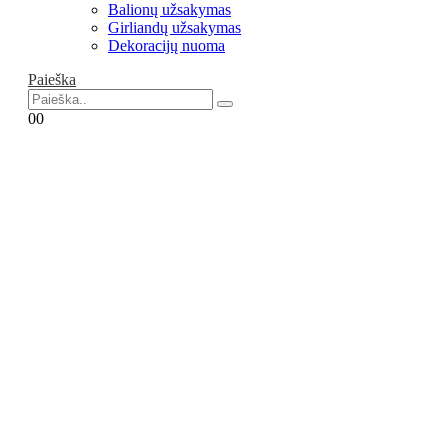
Balionų užsakymas
Girliandų užsakymas
Dekoracijų nuoma
Paieška
0
0