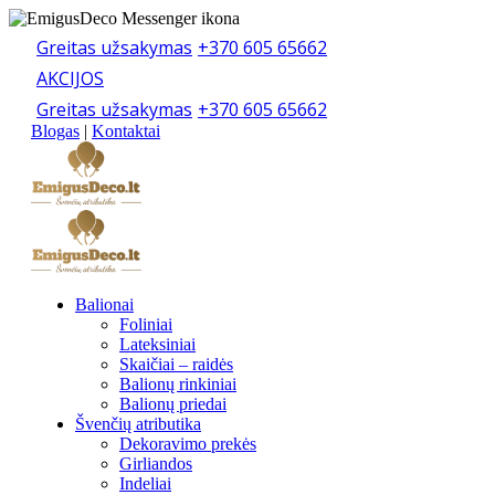
Greitas užsakymas
+370 605 65662
AKCIJOS
Greitas užsakymas
+370 605 65662
Blogas
|
Kontaktai
Balionai
Foliniai
Lateksiniai
Skaičiai – raidės
Balionų rinkiniai
Balionų priedai
Švenčių atributika
Dekoravimo prekės
Girliandos
Indeliai