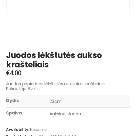
Juodos lėkštutės aukso
krašteliais
€
4.00
Juodos popierinės lėkštutės auksiniais krašteliais.
Pakuotėje 6vnt.
Dydis
23cm
Spalva
Auksinė, Juoda
Availability:
Neturime