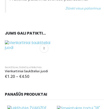
Žiūrėti visus patarimus
JUMS GALI PATIKTI…
ŠAUKŠTELIAI
,
ŠVENČIŲ ATRIBUTIKA
Vienkartiniai šaukšteliai juodi
€
1.20
–
€
4.50
PANAŠŪS PRODUKTAI