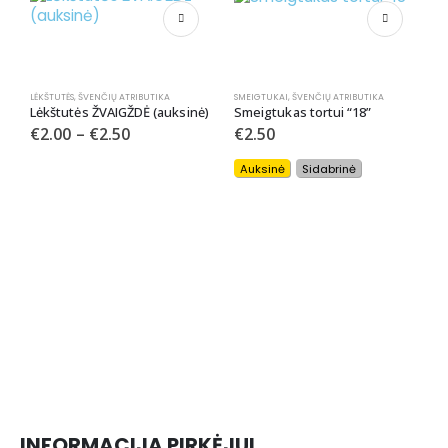
LĖKŠTUTĖS
,
ŠVENČIŲ ATRIBUTIKA
SMEIGTUKAI
,
ŠVENČIŲ ATRIBUTIKA
Lėkštutės ŽVAIGŽDĖ (auksinė)
Smeigtukas tortui “18”
€
2.00
–
€
2.50
€
2.50
Auksinė
Sidabrinė
G
INFORMACIJA PIRKĖJUI