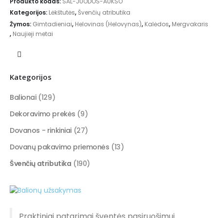
Produkto kodas:
SAL-JUODOS-AUKSO
Kategorijos:
Lėkštutės
,
Švenčių atributika
Žymos:
Gimtadieniai
,
Helovinas (Helovynas)
,
Kalėdos
,
Mergvakaris
,
Naujieji metai
Kategorijos
Balionai
(129)
Dekoravimo prekės
(9)
Dovanos - rinkiniai
(27)
Dovanų pakavimo priemonės
(13)
Švenčių atributika
(190)
Praktiniai patarimai šventės pasiruošimui.