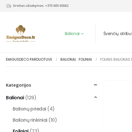
Greitas užsakymas
+370 605 65662
Balionai
Švenčių atribu
EMIGUSDECO PARDUOTUVĖ
BALIONAI
,
FOLINIAI
FOLINIS BALIONAS
Kategorijos
Balionai
(129)
Balionų priedai
(4)
Balionų rinkiniai
(10)
Foliniai
(73)