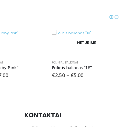
NETURIME
BALIONAI
NETURIME
 balionas “18”
–
€
5.00
BALIONAI
,
FOLINIAI
Balionas LŪPOS
€
3.50
–
€
7.00