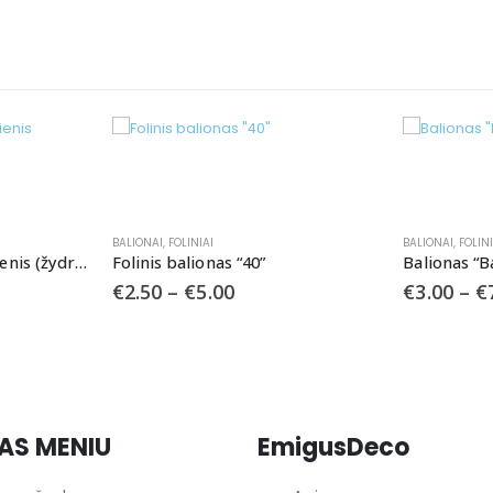
BALIONAI
,
FOLINIAI
FOLINIAI
,
0”
Balionas “Baby Pink”
Folinis
€
3.00
–
€
7.00
€
2.50