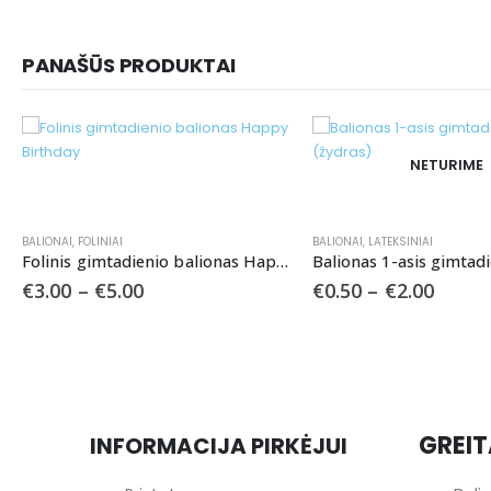
PANAŠŪS PRODUKTAI
NETURIME
BALIONAI
,
LATEKSINIAI
BALIONAI
,
FOLINIAI
Folinis gimtadienio balionas Happy Birthday
Balionas 1-asis gimtadienis (žydras)
Folinis balionas “4
€
0.50
–
€
2.00
€
2.50
–
€
5.00