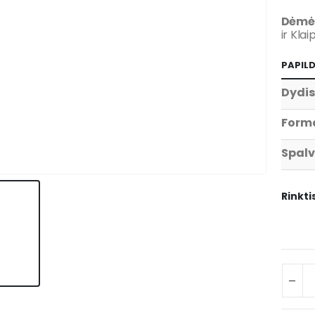
Dėmės
ir Kla
PAPIL
Dydis
Form
Spal
Rinkti