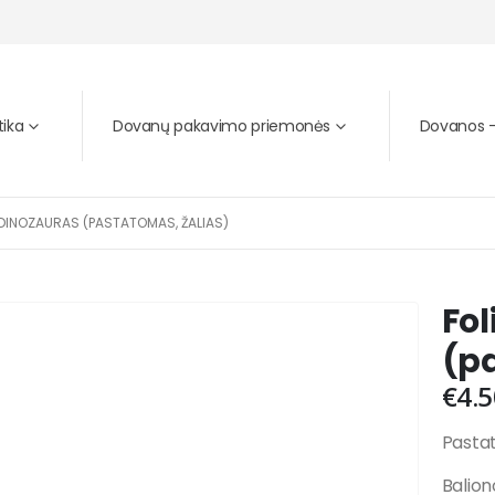
tika
Dovanų pakavimo priemonės
Dovanos – 
 DINOZAURAS (PASTATOMAS, ŽALIAS)
Fol
(p
€
4.5
Pastat
Baliono