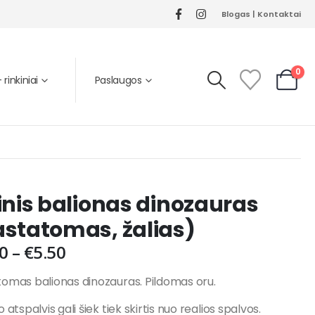
Blogas
|
Kontaktai
0
rinkiniai
Paslaugos
inis balionas dinozauras
astatomas, žalias)
0
–
€
5.50
omas balionas dinozauras. Pildomas oru.
 atspalvis gali šiek tiek skirtis nuo realios spalvos.