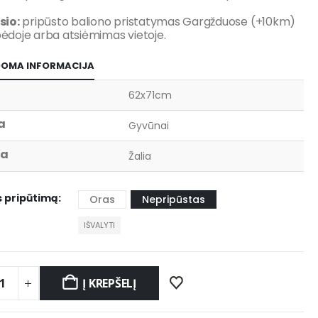
io:
pripūsto baliono pristatymas Gargžduose (+10km)
ipėdoje arba atsiėmimas vietoje.
DOMA INFORMACIJA
62x71cm
a
Gyvūnai
va
Žalia
s pripūtimą
Oras
Nepripūstas
IŠVALYTI
Į KREPŠELĮ