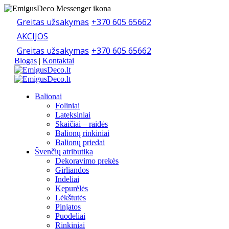
Greitas užsakymas
+370 605 65662
AKCIJOS
Greitas užsakymas
+370 605 65662
Blogas
|
Kontaktai
Balionai
Foliniai
Lateksiniai
Skaičiai – raidės
Balionų rinkiniai
Balionų priedai
Švenčių atributika
Dekoravimo prekės
Girliandos
Indeliai
Kepurėlės
Lėkštutės
Pinjatos
Puodeliai
Rinkiniai