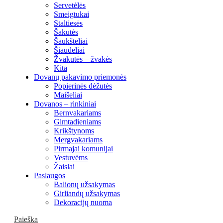
Servetėlės
Smeigtukai
Staltiesės
Šakutės
Šaukšteliai
Šiaudeliai
Žvakutės – žvakės
Kita
Dovanų pakavimo priemonės
Popierinės dėžutės
Maišeliai
Dovanos – rinkiniai
Bernvakariams
Gimtadieniams
Krikštynoms
Mergvakariams
Pirmajai komunijai
Vestuvėms
Žaislai
Paslaugos
Balionų užsakymas
Girliandų užsakymas
Dekoracijų nuoma
Paieška