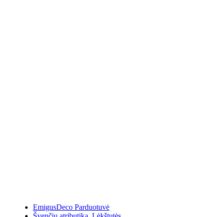
EmigusDeco Parduotuvė
Švenčių atributika
,
Lėkštutės