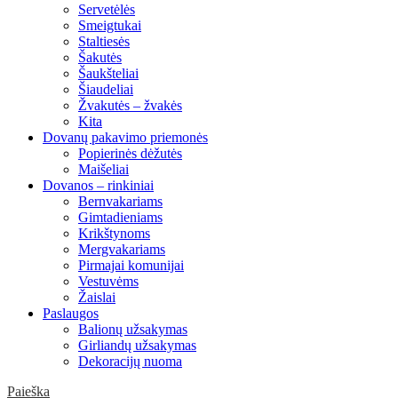
Servetėlės
Smeigtukai
Staltiesės
Šakutės
Šaukšteliai
Šiaudeliai
Žvakutės – žvakės
Kita
Dovanų pakavimo priemonės
Popierinės dėžutės
Maišeliai
Dovanos – rinkiniai
Bernvakariams
Gimtadieniams
Krikštynoms
Mergvakariams
Pirmajai komunijai
Vestuvėms
Žaislai
Paslaugos
Balionų užsakymas
Girliandų užsakymas
Dekoracijų nuoma
Paieška