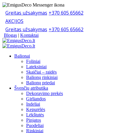
Greitas užsakymas
+370 605 65662
AKCIJOS
Greitas užsakymas
+370 605 65662
Blogas
|
Kontaktai
Balionai
Foliniai
Lateksiniai
Skaičiai – raidės
Balionų rinkiniai
Balionų priedai
Švenčių atributika
Dekoravimo prekės
Girliandos
Indeliai
Kepurėlės
Lėkštutės
Pinjatos
Puodeliai
Rinkiniai