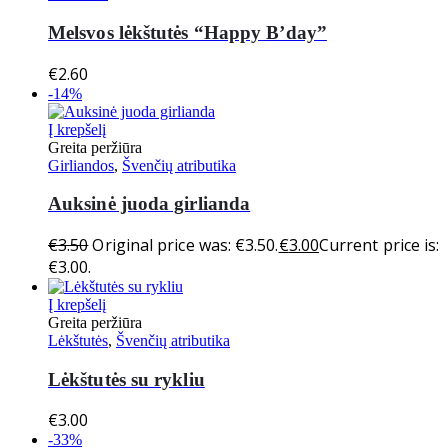
Melsvos lėkštutės “Happy B’day”
€
2.60
-14%
Į krepšelį
Greita peržiūra
Girliandos
,
Švenčių atributika
Auksinė juoda girlianda
€
3.50
Original price was: €3.50.
€
3.00
Current price is:
€3.00.
Į krepšelį
Greita peržiūra
Lėkštutės
,
Švenčių atributika
Lėkštutės su rykliu
€
3.00
-33%