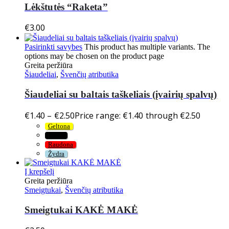
Lėkštutės “Raketa”
€
3.00
Pasirinkti savybes
This product has multiple variants. The
options may be chosen on the product page
Greita peržiūra
Šiaudeliai
,
Švenčių atributika
Šiaudeliai su baltais taškeliais (įvairių spalvų)
€
1.40
–
€
2.50
Price range: €1.40 through €2.50
Geltona
Juoda
Raudona
Žydra
Į krepšelį
Greita peržiūra
Smeigtukai
,
Švenčių atributika
Smeigtukai KAKĖ MAKĖ