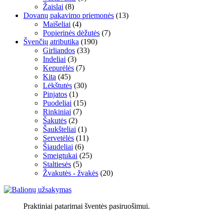
Žaislai
(8)
Dovanų pakavimo priemonės
(13)
Maišeliai
(4)
Popierinės dėžutės
(7)
Švenčių atributika
(190)
Girliandos
(33)
Indeliai
(3)
Kepurėlės
(7)
Kita
(45)
Lėkštutės
(30)
Pinjatos
(1)
Puodeliai
(15)
Rinkiniai
(7)
Šakutės
(2)
Šaukšteliai
(1)
Servetėlės
(11)
Šiaudeliai
(6)
Smeigtukai
(25)
Staltiesės
(5)
Žvakutės - žvakės
(20)
Praktiniai patarimai šventės pasiruošimui.