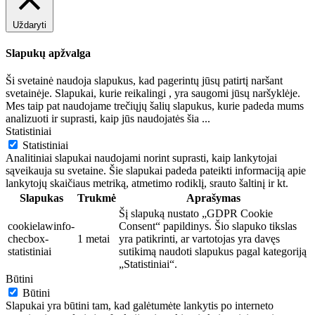
Uždaryti
Slapukų apžvalga
Ši svetainė naudoja slapukus, kad pagerintų jūsų patirtį naršant
svetainėje. Slapukai, kurie reikalingi , yra saugomi jūsų naršyklėje.
Mes taip pat naudojame trečiųjų šalių slapukus, kurie padeda mums
analizuoti ir suprasti, kaip jūs naudojatės šia
...
Statistiniai
Statistiniai
Analitiniai slapukai naudojami norint suprasti, kaip lankytojai
sąveikauja su svetaine. Šie slapukai padeda pateikti informaciją apie
lankytojų skaičiaus metriką, atmetimo rodiklį, srauto šaltinį ir kt.
Slapukas
Trukmė
Aprašymas
Šį slapuką nustato „GDPR Cookie
cookielawinfo-
Consent“ papildinys. Šio slapuko tikslas
checbox-
1 metai
yra patikrinti, ar vartotojas yra davęs
statistiniai
sutikimą naudoti slapukus pagal kategoriją
„Statistiniai“.
Būtini
Būtini
Slapukai yra būtini tam, kad galėtumėte lankytis po interneto