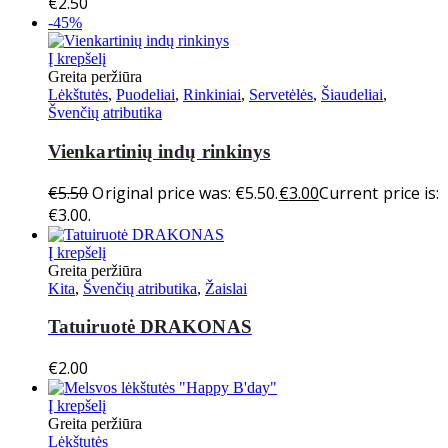
€
2.50
-45%
Į krepšelį
Greita peržiūra
Lėkštutės
,
Puodeliai
,
Rinkiniai
,
Servetėlės
,
Šiaudeliai
,
Švenčių atributika
Vienkartinių indų rinkinys
€
5.50
Original price was: €5.50.
€
3.00
Current price is:
€3.00.
Į krepšelį
Greita peržiūra
Kita
,
Švenčių atributika
,
Žaislai
Tatuiruotė DRAKONAS
€
2.00
Į krepšelį
Greita peržiūra
Lėkštutės