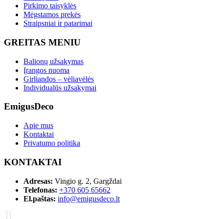
Pirkimo taisyklės
Mėgstamos prekės
Straipsniai ir patarimai
GREITAS MENIU
Balionų užsakymas
Įrangos nuoma
Girliandos – vėliavėlės
Individualūs užsakymai
EmigusDeco
Apie mus
Kontaktai
Privatumo politika
KONTAKTAI
Adresas:
Vingio g. 2, Gargždai
Telefonas:
+370 605 65662
El.paštas:
info@emigusdeco.lt