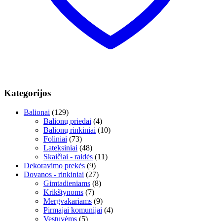
Kategorijos
Balionai
(129)
Balionų priedai
(4)
Balionų rinkiniai
(10)
Foliniai
(73)
Lateksiniai
(48)
Skaičiai - raidės
(11)
Dekoravimo prekės
(9)
Dovanos - rinkiniai
(27)
Gimtadieniams
(8)
Krikštynoms
(7)
Mergvakariams
(9)
Pirmajai komunijai
(4)
Vestuvėms
(5)