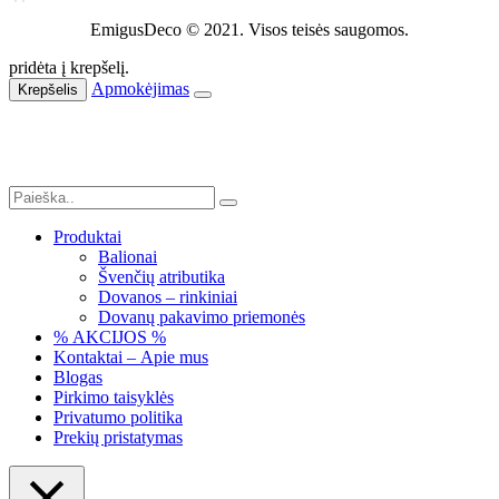
EmigusDeco © 2021. Visos teisės saugomos.
pridėta į krepšelį.
Apmokėjimas
Krepšelis
Produktai
Balionai
Švenčių atributika
Dovanos – rinkiniai
Dovanų pakavimo priemonės
% AKCIJOS %
Kontaktai – Apie mus
Blogas
Pirkimo taisyklės
Privatumo politika
Prekių pristatymas