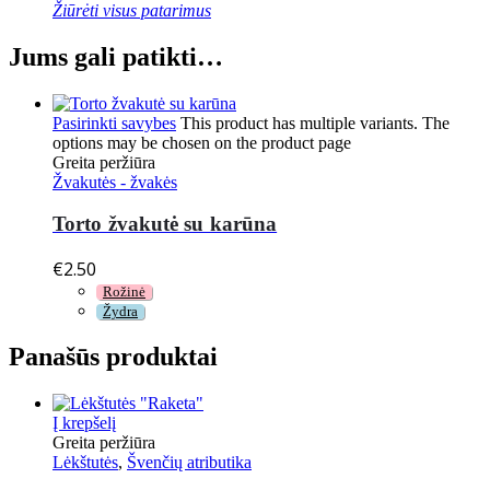
Žiūrėti visus patarimus
Jums gali patikti…
Pasirinkti savybes
This product has multiple variants. The
options may be chosen on the product page
Greita peržiūra
Žvakutės - žvakės
Torto žvakutė su karūna
€
2.50
Rožinė
Žydra
Panašūs produktai
Į krepšelį
Greita peržiūra
Lėkštutės
,
Švenčių atributika