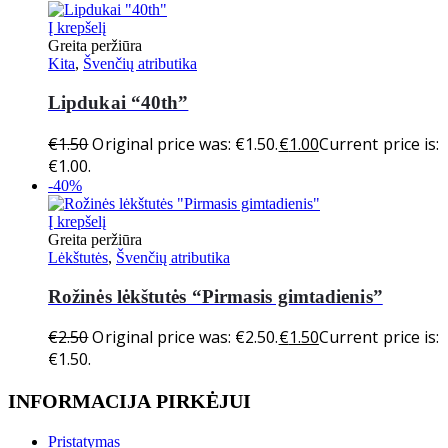
Į krepšelį
Greita peržiūra
Kita
,
Švenčių atributika
Lipdukai “40th”
€
1.50
Original price was: €1.50.
€
1.00
Current price is:
€1.00.
-40%
Į krepšelį
Greita peržiūra
Lėkštutės
,
Švenčių atributika
Rožinės lėkštutės “Pirmasis gimtadienis”
€
2.50
Original price was: €2.50.
€
1.50
Current price is:
€1.50.
INFORMACIJA PIRKĖJUI
Pristatymas