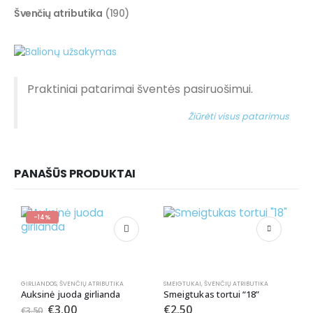
Švenčių atributika
(190)
Praktiniai patarimai šventės pasiruošimui.
Žiūrėti visus patarimus
PANAŠŪS PRODUKTAI
-14%
GIRLIANDOS
,
ŠVENČIŲ ATRIBUTIKA
SMEIGTUKAI
,
ŠVENČIŲ ATRIBUTIKA
Auksinė juoda girlianda
Smeigtukas tortui “18”
€
3.00
€
2.50
€
3.50