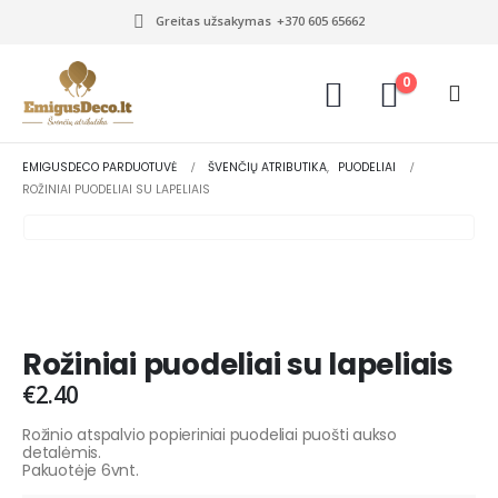
Greitas užsakymas
+370 605 65662
0
EMIGUSDECO PARDUOTUVĖ
ŠVENČIŲ ATRIBUTIKA
,
PUODELIAI
ROŽINIAI PUODELIAI SU LAPELIAIS
Rožiniai puodeliai su lapeliais
€
2.40
Rožinio atspalvio popieriniai puodeliai puošti aukso
detalėmis.
Pakuotėje 6vnt.