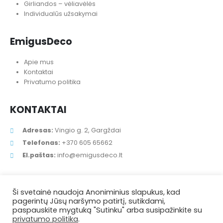
Girliandos – vėliavėlės
Individualūs užsakymai
EmigusDeco
Apie mus
Kontaktai
Privatumo politika
KONTAKTAI
Adresas:
Vingio g. 2, Gargždai
Telefonas:
+370 605 65662
El.paštas:
info@emigusdeco.lt
Ši svetainė naudoja Anoniminius slapukus, kad
pagerintų Jūsų naršymo patirtį, sutikdami,
paspauskite mygtuką "Sutinku" arba susipažinkite su
privatumo politika
.