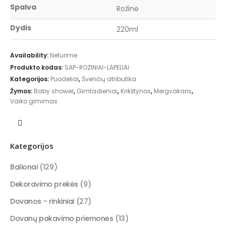
Spalva
Rožinė
Dydis
220ml
Availability:
Neturime
Produkto kodas:
SAP-ROZINIAI-LAPELIAI
Kategorijos:
Puodeliai
,
Švenčių atributika
Žymos:
Baby shower
,
Gimtadieniai
,
Krikštynos
,
Mergvakaris
,
Vaiko gimimas
Kategorijos
Balionai
(129)
Dekoravimo prekės
(9)
Dovanos - rinkiniai
(27)
Dovanų pakavimo priemonės
(13)