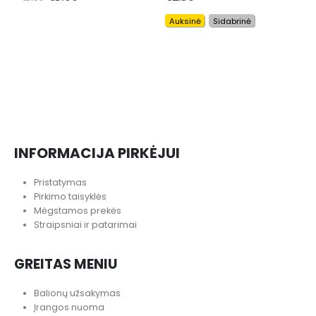
Auksinė
Sidabrinė
S
S
INFORMACIJA PIRKĖJUI
Pristatymas
Pirkimo taisyklės
Mėgstamos prekės
Straipsniai ir patarimai
GREITAS MENIU
Balionų užsakymas
Įrangos nuoma