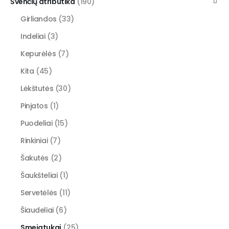
Švenčių atributika
(190)
Girliandos
(33)
Indeliai
(3)
Kepurėlės
(7)
Kita
(45)
Lėkštutės
(30)
Pinjatos
(1)
Puodeliai
(15)
Rinkiniai
(7)
Šakutės
(2)
Šaukšteliai
(1)
Servetėlės
(11)
Šiaudeliai
(6)
Smeigtukai
(25)