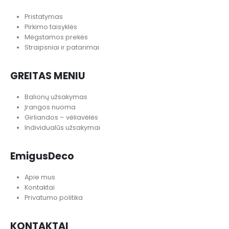
INFORMACIJA PIRKĖJUI
Pristatymas
Pirkimo taisyklės
Mėgstamos prekės
Straipsniai ir patarimai
GREITAS MENIU
Balionų užsakymas
Įrangos nuoma
Girliandos – vėliavėlės
Individualūs užsakymai
EmigusDeco
Apie mus
Kontaktai