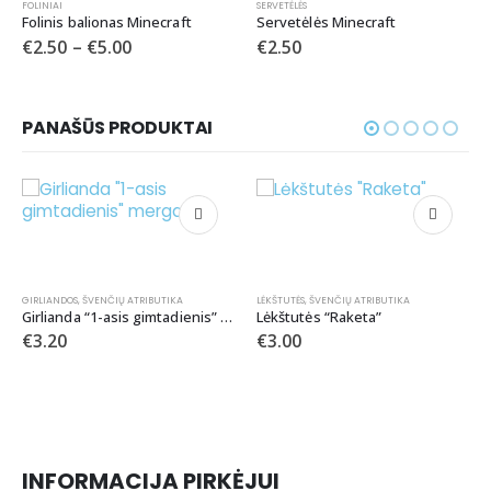
FOLINIAI
SERVETĖLĖS
Folinis balionas Minecraft
Servetėlės Minecraft
€
2.50
–
€
5.00
€
2.50
PANAŠŪS PRODUKTAI
LĖKŠTUTĖS
,
ŠVENČIŲ ATRIBUTIKA
s” mergaitei
Lėkštutės “Raketa”
€
3.00
SMEIGTUKAI
,
ŠVENČIŲ ATRIBUTIKA
Smeigtukai “Mr. and Mrs.”
€
2.00