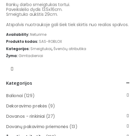
Rankų darbo smeigtukas tortui.
Paveikslėlio dydis 13.5x16cm.
Smeigtuko aukštis 29cm.
Atspalvis nuotraukoje gali šiek tiek skirtis nuo realios spalvos.
Availability:
Neturime
Produkto kodas:
SAS-ROBLOX
Kategorijos:
Smeigtukai
,
Švenčių atributika
Žyma:
Gimtadieniai
Kategorijos
Balionai
(129)
Dekoravimo prekės
(9)
Dovanos - rinkiniai
(27)
Dovanų pakavimo priemonės
(13)