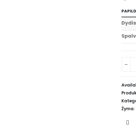
PAPIL
Dydis
Spal
Availab
Produk
Katego
Žyma: