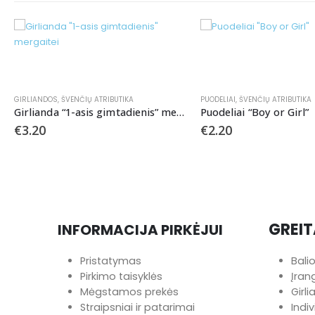
PUODELIAI
,
ŠVENČIŲ ATRIBUTIKA
SMEIGTUKAI
,
ŠVENČIŲ ATRIB
Girlianda “1-asis gimtadienis” mergaitei
Puodeliai “Boy or Girl”
Smeigtukai KAKĖ M
€
2.20
€
2.50
GREIT
INFORMACIJA PIRKĖJUI