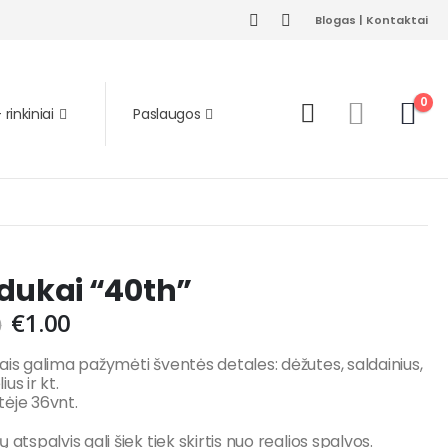
Blogas
|
Kontaktai
0
rinkiniai
Paslaugos
dukai “40th”
€
1.00
0
ais galima pažymėti šventės detales: dėžutes, saldainius,
us ir kt.
ėje 36vnt.
 atspalvis gali šiek tiek skirtis nuo realios spalvos.