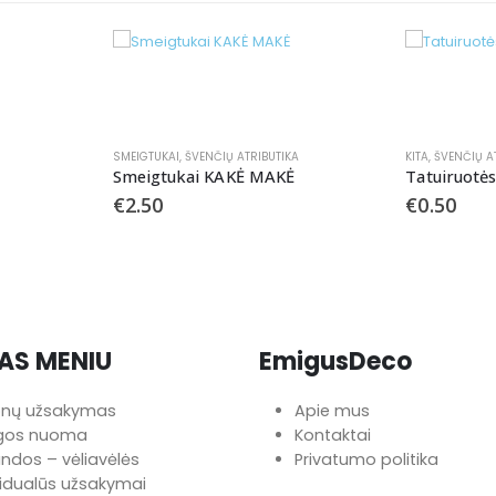
UTIKA
KITA
,
ŠVENČIŲ ATRIBUTIKA
LĖKŠTUTĖS
,
AKĖ
Tatuiruotės ŽAIZDOS ir kt. randai
Lėkštutė
€
0.50
€
2.00
–
AS MENIU
EmigusDeco