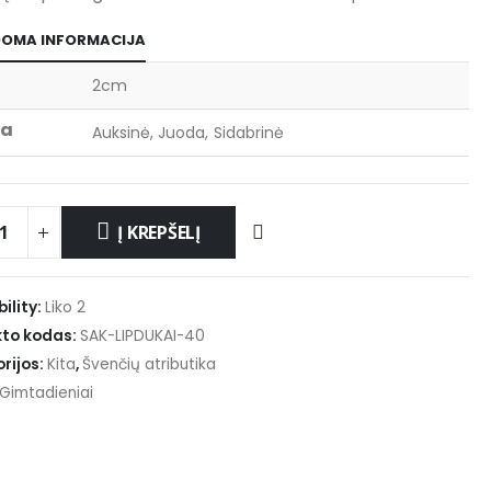
DOMA INFORMACIJA
2cm
va
Auksinė, Juoda, Sidabrinė
Į KREPŠELĮ
ility:
Liko 2
to kodas:
SAK-LIPDUKAI-40
rijos:
Kita
,
Švenčių atributika
Gimtadieniai