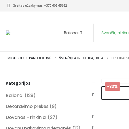
Greitas užsakymas
+370 605 65662
Balionai
Švenčių atribu
EMIGUSDECO PARDUOTUVĖ
ŠVENČIŲ ATRIBUTIKA
,
KITA
LIPDUKAI 
Kategorijos
-33%
Balionai
(129)
Dekoravimo prekės
(9)
Dovanos - rinkiniai
(27)
Dovanų pakavimo priemonės
(13)