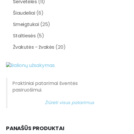
Servetėlės
(11)
Šiaudeliai
(6)
Smeigtukai
(25)
Staltiesės
(5)
Žvakutės - žvakės
(20)
Praktiniai patarimai šventės
pasiruošimui.
Žiūrėti visus patarimus
PANAŠŪS PRODUKTAI