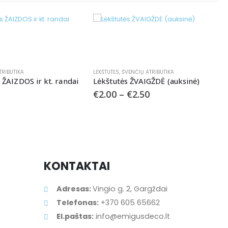
ŠVENČIŲ ATRIBUTIKA
s ŽVAIGŽDĖ (auksinė)
€
2.50
LĖKŠTUTĖS
,
ŠVENČIŲ ATRIBUTIKA
Lėkštutės “Raketa”
€
3.00
KONTAKTAI