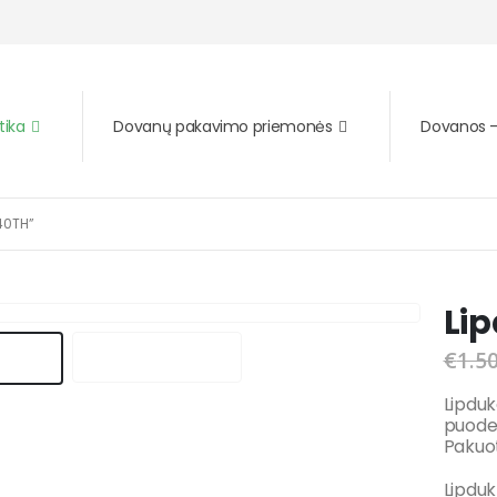
tika
Dovanų pakavimo priemonės
Dovanos – 
“40TH”
Lip
€
1.5
Lipduk
puodeli
Pakuot
Lipdukų