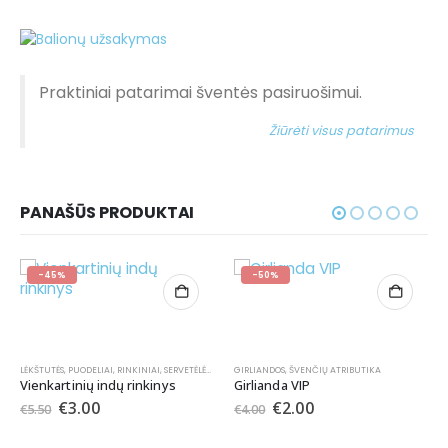
Praktiniai patarimai šventės pasiruošimui.
Žiūrėti visus patarimus
PANAŠŪS PRODUKTAI
-45%
-50%
LĖKŠTUTĖS
,
PUODELIAI
,
RINKINIAI
,
SERVETĖLĖS
,
ŠIAUDELIAI
GIRLIANDOS
,
ŠVENČIŲ ATRIBUTIKA
,
ŠVENČIŲ ATRIBUTIKA
Vienkartinių indų rinkinys
Girlianda VIP
€
3.00
€
2.00
€
5.50
€
4.00