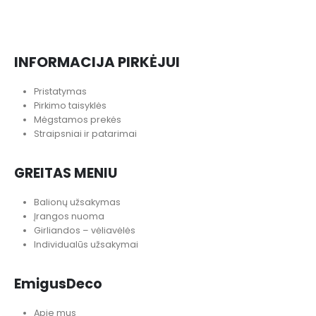
INFORMACIJA PIRKĖJUI
Pristatymas
Pirkimo taisyklės
Mėgstamos prekės
Straipsniai ir patarimai
GREITAS MENIU
Balionų užsakymas
Įrangos nuoma
Girliandos – vėliavėlės
Individualūs užsakymai
EmigusDeco
Apie mus