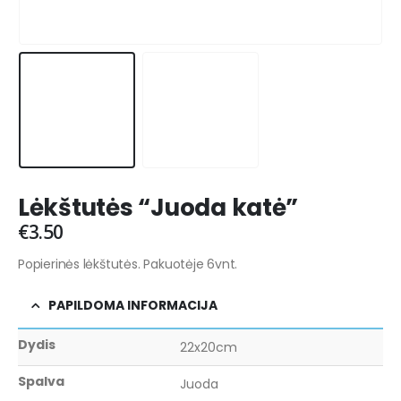
Lėkštutės “Juoda katė”
€
3.50
Popierinės lėkštutės. Pakuotėje 6vnt.
PAPILDOMA INFORMACIJA
Dydis
22x20cm
Spalva
Juoda