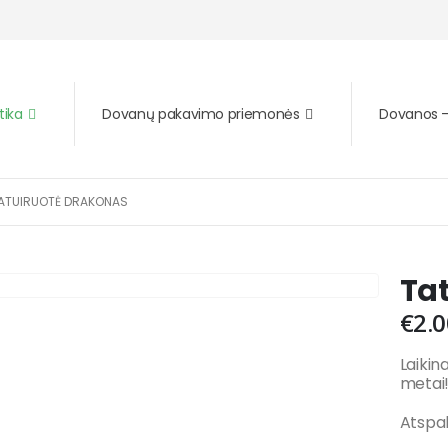
tika
Dovanų pakavimo priemonės
Dovanos – 
ATUIRUOTĖ DRAKONAS
Ta
€
2.0
Laikin
metai
Atspalv