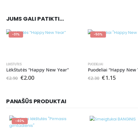
JUMS GALI PATIKTI…
-31%
-50%
LĖKŠTUTĖS
PUODELIAI
Lėkštutės “Happy New Year”
Puodeliai “Happy New 
€
2.00
€
1.15
€
2.90
€
2.30
PANAŠŪS PRODUKTAI
-40%