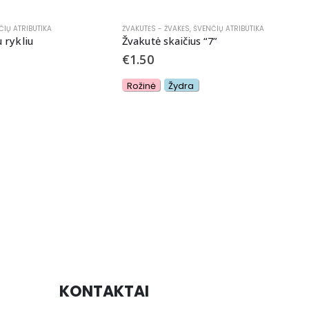
ČIŲ ATRIBUTIKA
ŽVAKUTĖS - ŽVAKĖS
,
ŠVENČIŲ ATRIBUTIKA
 rykliu
Žvakutė skaičius “7”
€
1.50
Rožinė
Žydra
S
S
KONTAKTAI