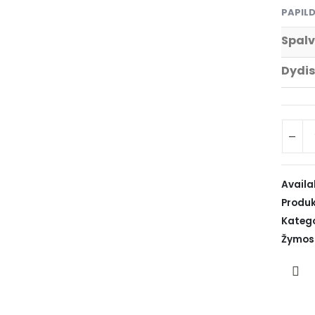
PAPIL
Spal
Dydis
Availab
Produk
Katego
Žymos