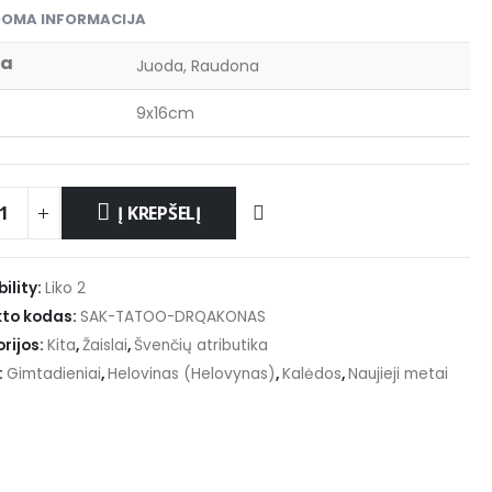
DOMA INFORMACIJA
va
Juoda, Raudona
9x16cm
Į KREPŠELĮ
ility:
Liko 2
to kodas:
SAK-TATOO-DRQAKONAS
rijos:
Kita
,
Žaislai
,
Švenčių atributika
:
Gimtadieniai
,
Helovinas (Helovynas)
,
Kalėdos
,
Naujieji metai