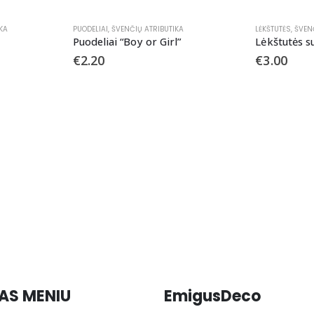
KA
PUODELIAI
,
ŠVENČIŲ ATRIBUTIKA
LĖKŠTUTĖS
,
ŠVEN
Puodeliai “Boy or Girl”
Lėkštutės su
€
2.20
€
3.00
AS MENIU
EmigusDeco