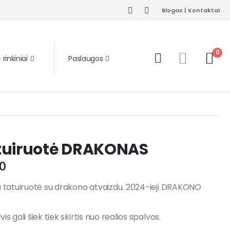
Blogas
|
Kontaktai
0
rinkiniai
Paslaugos
tuiruotė DRAKONAS
0
a tatuiruotė su drakono atvaizdu. 2024-ieji DRAKONO
!
is gali šiek tiek skirtis nuo realios spalvos.