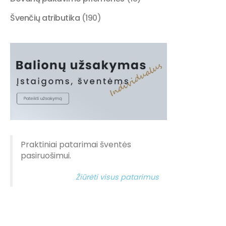
Švenčių atributika
(190)
Praktiniai patarimai šventės
pasiruošimui.
Žiūrėti visus patarimus