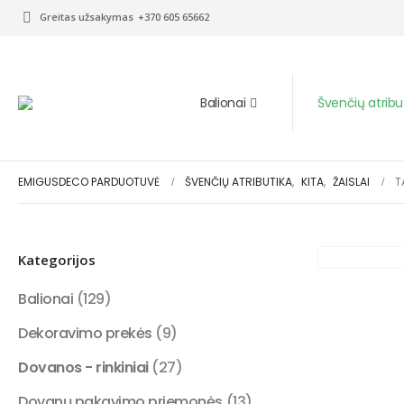
Greitas užsakymas
+370 605 65662
Balionai
Švenčių atribu
EMIGUSDECO PARDUOTUVĖ
ŠVENČIŲ ATRIBUTIKA
,
KITA
,
ŽAISLAI
T
Kategorijos
Balionai
(129)
Dekoravimo prekės
(9)
Dovanos - rinkiniai
(27)
Dovanų pakavimo priemonės
(13)