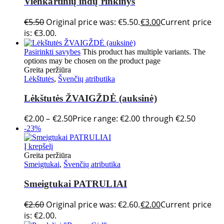
Vienkartinių indų rinkinys
€
5.50
Original price was: €5.50.
€
3.00
Current price
is: €3.00.
Pasirinkti savybes
This product has multiple variants. The
options may be chosen on the product page
Greita peržiūra
Lėkštutės
,
Švenčių atributika
Lėkštutės ŽVAIGŽDĖ (auksinė)
€
2.00
–
€
2.50
Price range: €2.00 through €2.50
-23%
Į krepšelį
Greita peržiūra
Smeigtukai
,
Švenčių atributika
Smeigtukai PATRULIAI
€
2.60
Original price was: €2.60.
€
2.00
Current price
is: €2.00.