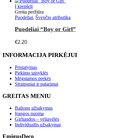
Į krepšelį
Greita peržiūra
Puodeliai
,
Švenčių atributika
Puodeliai “Boy or Girl”
€
2.20
INFORMACIJA PIRKĖJUI
Pristatymas
Pirkimo taisyklės
Mėgstamos prekės
Straipsniai ir patarimai
GREITAS MENIU
Balionų užsakymas
Įrangos nuoma
Girliandos – vėliavėlės
Individualūs užsakymai
EmigusDeco