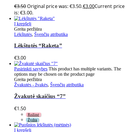
€
3.50
Original price was: €3.50.
€
3.00
Current price
is: €3.00.
Į krepšelį
Greita peržiūra
Lėkštutės
,
Švenčių atributika
Lėkštutės “Raketa”
€
3.00
Pasirinkti savybes
This product has multiple variants. The
options may be chosen on the product page
Greita peržiūra
Žvakutės - žvakės
,
Švenčių atributika
Žvakutė skaičius “7”
€
1.50
Rožinė
Žydra
Į krepšelį