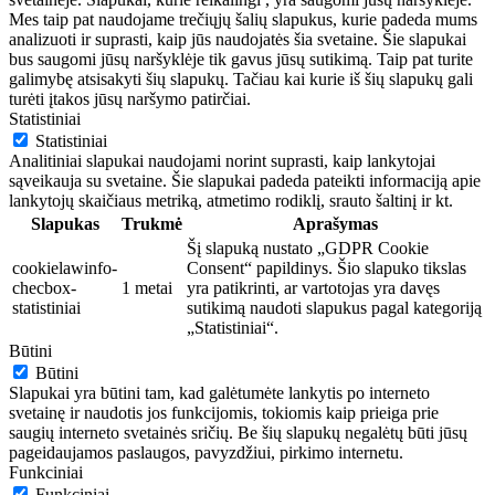
Mes taip pat naudojame trečiųjų šalių slapukus, kurie padeda mums
analizuoti ir suprasti, kaip jūs naudojatės šia svetaine. Šie slapukai
bus saugomi jūsų naršyklėje tik gavus jūsų sutikimą. Taip pat turite
galimybę atsisakyti šių slapukų. Tačiau kai kurie iš šių slapukų gali
turėti įtakos jūsų naršymo patirčiai.
Statistiniai
Statistiniai
Analitiniai slapukai naudojami norint suprasti, kaip lankytojai
sąveikauja su svetaine. Šie slapukai padeda pateikti informaciją apie
lankytojų skaičiaus metriką, atmetimo rodiklį, srauto šaltinį ir kt.
Slapukas
Trukmė
Aprašymas
Šį slapuką nustato „GDPR Cookie
cookielawinfo-
Consent“ papildinys. Šio slapuko tikslas
checbox-
1 metai
yra patikrinti, ar vartotojas yra davęs
statistiniai
sutikimą naudoti slapukus pagal kategoriją
„Statistiniai“.
Būtini
Būtini
Slapukai yra būtini tam, kad galėtumėte lankytis po interneto
svetainę ir naudotis jos funkcijomis, tokiomis kaip prieiga prie
saugių interneto svetainės sričių. Be šių slapukų negalėtų būti jūsų
pageidaujamos paslaugos, pavyzdžiui, pirkimo internetu.
Funkciniai
Funkciniai