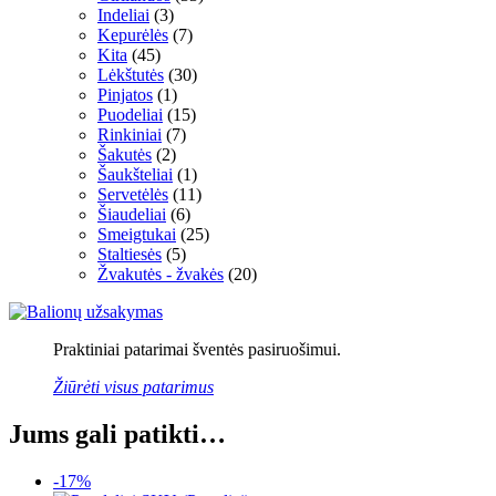
Indeliai
(3)
Kepurėlės
(7)
Kita
(45)
Lėkštutės
(30)
Pinjatos
(1)
Puodeliai
(15)
Rinkiniai
(7)
Šakutės
(2)
Šaukšteliai
(1)
Servetėlės
(11)
Šiaudeliai
(6)
Smeigtukai
(25)
Staltiesės
(5)
Žvakutės - žvakės
(20)
Praktiniai patarimai šventės pasiruošimui.
Žiūrėti visus patarimus
Jums gali patikti…
-17%