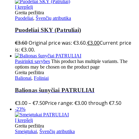
Į krepšelį
Greita peržiūra
Puodeliai
,
Švenčių atributika
Puodeliai SKY (Patruliai)
€
3.60
Original price was: €3.60.
€
3.00
Current price
is: €3.00.
Pasirinkti savybes
This product has multiple variants. The
options may be chosen on the product page
Greita peržiūra
Balionai
,
Foliniai
Balionas šunyčiai PATRULIAI
€
3.00
–
€
7.50
Price range: €3.00 through €7.50
-23%
Į krepšelį
Greita peržiūra
Smeigtukai
,
Švenčių atributika