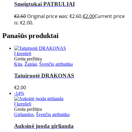
Smeigtukai PATRULIAI
€
2.60
Original price was: €2.60.
€
2.00
Current price
is: €2.00.
Panašūs produktai
Į krepšelį
Greita peržiūra
Kita
,
Žaislai
,
Švenčių atributika
Tatuiruotė DRAKONAS
€
2.00
-14%
Į krepšelį
Greita peržiūra
Girliandos
,
Švenčių atributika
Auksinė juoda girlianda