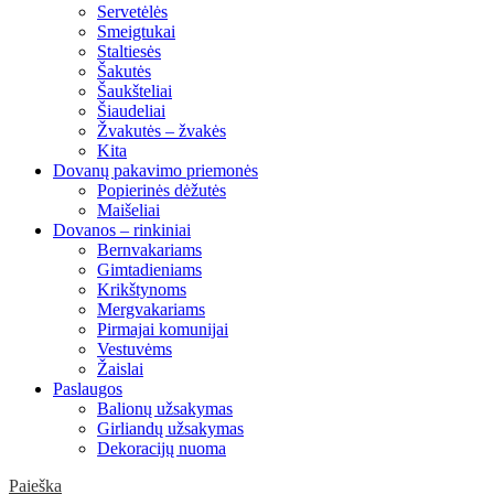
Servetėlės
Smeigtukai
Staltiesės
Šakutės
Šaukšteliai
Šiaudeliai
Žvakutės – žvakės
Kita
Dovanų pakavimo priemonės
Popierinės dėžutės
Maišeliai
Dovanos – rinkiniai
Bernvakariams
Gimtadieniams
Krikštynoms
Mergvakariams
Pirmajai komunijai
Vestuvėms
Žaislai
Paslaugos
Balionų užsakymas
Girliandų užsakymas
Dekoracijų nuoma
Paieška