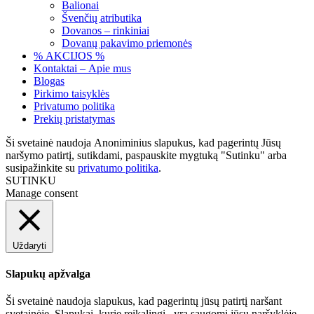
Balionai
Švenčių atributika
Dovanos – rinkiniai
Dovanų pakavimo priemonės
% AKCIJOS %
Kontaktai – Apie mus
Blogas
Pirkimo taisyklės
Privatumo politika
Prekių pristatymas
Ši svetainė naudoja Anoniminius slapukus, kad pagerintų Jūsų
naršymo patirtį, sutikdami, paspauskite mygtuką "Sutinku" arba
susipažinkite su
privatumo politika
.
SUTINKU
Manage consent
Uždaryti
Slapukų apžvalga
Ši svetainė naudoja slapukus, kad pagerintų jūsų patirtį naršant
svetainėje. Slapukai, kurie reikalingi , yra saugomi jūsų naršyklėje.