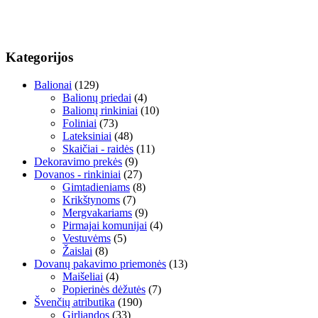
Kategorijos
Balionai
(129)
Balionų priedai
(4)
Balionų rinkiniai
(10)
Foliniai
(73)
Lateksiniai
(48)
Skaičiai - raidės
(11)
Dekoravimo prekės
(9)
Dovanos - rinkiniai
(27)
Gimtadieniams
(8)
Krikštynoms
(7)
Mergvakariams
(9)
Pirmajai komunijai
(4)
Vestuvėms
(5)
Žaislai
(8)
Dovanų pakavimo priemonės
(13)
Maišeliai
(4)
Popierinės dėžutės
(7)
Švenčių atributika
(190)
Girliandos
(33)