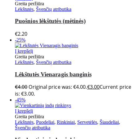
Greita peržiūra
Lėkštutės
,
Švenčių atributika
Puošnios lėkštutės (mėtinės)
€
2.20
-25%
Į krepšelį
Greita peržiūra
Lėkštutės
,
Švenčių atributika
Lėkštutės Vienaragis banginis
€
4.00
Original price was: €4.00.
€
3.00
Current price
is: €3.00.
-45%
Į krepšelį
Greita peržiūra
Lėkštutės
,
Puodeliai
,
Rinkiniai
,
Servetėlės
,
Šiaudeliai
,
Švenčių atributika