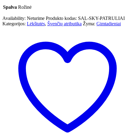
Spalva
Rožinė
Availability:
Neturime
Produkto kodas:
SAL-SKY-PATRULIAI
Kategorijos:
Lėkštutės
,
Švenčių atributika
Žyma:
Gimtadieniai