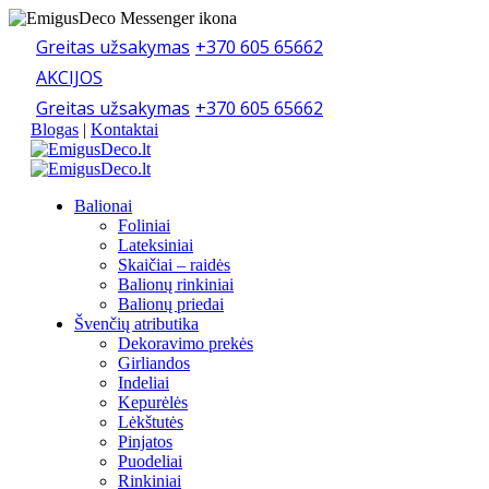
Greitas užsakymas
+370 605 65662
AKCIJOS
Greitas užsakymas
+370 605 65662
Blogas
|
Kontaktai
Balionai
Foliniai
Lateksiniai
Skaičiai – raidės
Balionų rinkiniai
Balionų priedai
Švenčių atributika
Dekoravimo prekės
Girliandos
Indeliai
Kepurėlės
Lėkštutės
Pinjatos
Puodeliai
Rinkiniai