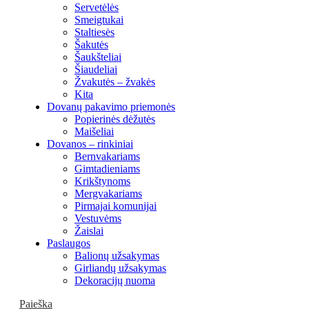
Servetėlės
Smeigtukai
Staltiesės
Šakutės
Šaukšteliai
Šiaudeliai
Žvakutės – žvakės
Kita
Dovanų pakavimo priemonės
Popierinės dėžutės
Maišeliai
Dovanos – rinkiniai
Bernvakariams
Gimtadieniams
Krikštynoms
Mergvakariams
Pirmajai komunijai
Vestuvėms
Žaislai
Paslaugos
Balionų užsakymas
Girliandų užsakymas
Dekoracijų nuoma
Paieška