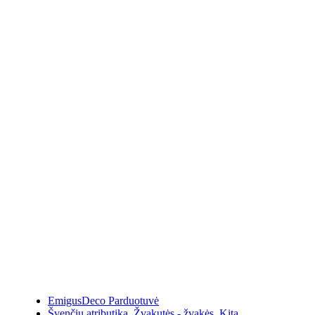
EmigusDeco Parduotuvė
Švenčių atributika
,
Žvakutės - žvakės
,
Kita