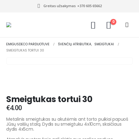
Greitas užsakymas
+370 605 65662
0
EMIGUSDECO PARDUOTUVĖ
ŠVENČIŲ ATRIBUTIKA
,
SMEIGTUKAI
SMEIGTUKAS TORTUI 30
Smeigtukas tortui 30
€
4.00
Metalinis smeigtukas su akutėmis
ant torto puikiai papuoš
Jūsų vaišių stalą. Dydis su smeigtuku 4x10cm, skaičiaus
dydis 4x5cm.