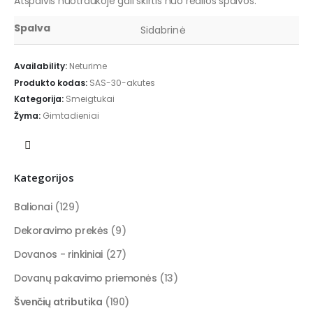
Atspalvis nuotraukoje gali skirtis nuo realios spalvos.
Spalva
Sidabrinė
Availability:
Neturime
Produkto kodas:
SAS-30-akutes
Kategorija:
Smeigtukai
Žyma:
Gimtadieniai
Kategorijos
Balionai
(129)
Dekoravimo prekės
(9)
Dovanos - rinkiniai
(27)
Dovanų pakavimo priemonės
(13)
Švenčių atributika
(190)