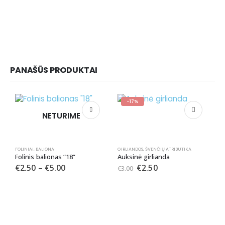
PANAŠŪS PRODUKTAI
-17%
NETURIME
FOLINIAI
,
BALIONAI
GIRLIANDOS
,
ŠVENČIŲ ATRIBUTIKA
Folinis balionas “18”
Auksinė girlianda
€
2.50
–
€
5.00
€
2.50
€
3.00
LĖ
L