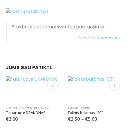
Praktiniai patarimai šventės pasiruošimui.
Žiūrėti visus patarimus
JUMS GALI PATIKTI…
KITA
,
ŠVENČIŲ ATRIBUTIKA
,
ŽAISLAI
BALIONAI
,
FOLINIAI
Tatuiruotė DRAKONAS
Folinis balionas “30”
€
2.00
€
2.50
–
€
5.00