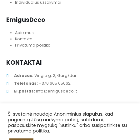
Individualūs užsakymai
EmigusDeco
Apie mus
Kontaktai
Privatumo politika
KONTAKTAI
Adresas:
Vingio g. 2, Gargždai
Telefonas:
+370 605 65662
El.paštas:
info@emigusdeco.lt
Ši svetainė naudoja Anoniminius slapukus, kad
pagerintų Jūsų naršymo patirtį, sutikdami,
paspauskite mygtuką "Sutinku" arba susipažinkite su
privatumo politika
.