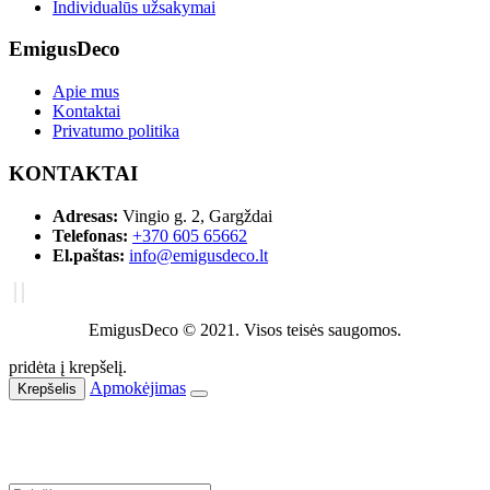
Individualūs užsakymai
EmigusDeco
Apie mus
Kontaktai
Privatumo politika
KONTAKTAI
Adresas:
Vingio g. 2, Gargždai
Telefonas:
+370 605 65662
El.paštas:
info@emigusdeco.lt
EmigusDeco © 2021. Visos teisės saugomos.
pridėta į krepšelį.
Apmokėjimas
Krepšelis