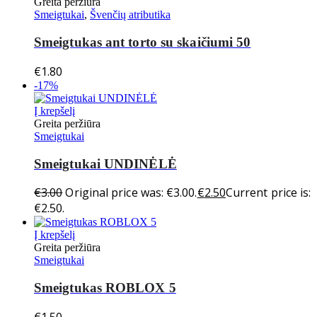
Greita peržiūra
Smeigtukai
,
Švenčių atributika
Smeigtukas ant torto su skaičiumi 50
€
1.80
-17%
Į krepšelį
Greita peržiūra
Smeigtukai
Smeigtukai UNDINĖLĖ
€
3.00
Original price was: €3.00.
€
2.50
Current price is:
€2.50.
Į krepšelį
Greita peržiūra
Smeigtukai
Smeigtukas ROBLOX 5
€
1.50