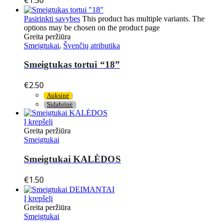
Pasirinkti savybes
This product has multiple variants. The
options may be chosen on the product page
Greita peržiūra
Smeigtukai
,
Švenčių atributika
Smeigtukas tortui “18”
€
2.50
Auksinė
Sidabrinė
Į krepšelį
Greita peržiūra
Smeigtukai
Smeigtukai KALĖDOS
€
1.50
Į krepšelį
Greita peržiūra
Smeigtukai