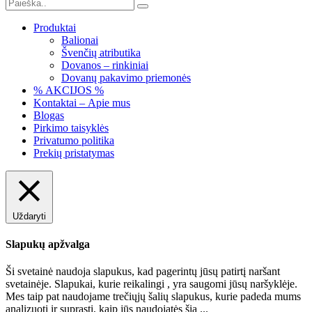
Produktai
Balionai
Švenčių atributika
Dovanos – rinkiniai
Dovanų pakavimo priemonės
% AKCIJOS %
Kontaktai – Apie mus
Blogas
Pirkimo taisyklės
Privatumo politika
Prekių pristatymas
Uždaryti
Slapukų apžvalga
Ši svetainė naudoja slapukus, kad pagerintų jūsų patirtį naršant
svetainėje. Slapukai, kurie reikalingi , yra saugomi jūsų naršyklėje.
Mes taip pat naudojame trečiųjų šalių slapukus, kurie padeda mums
analizuoti ir suprasti, kaip jūs naudojatės šia
...