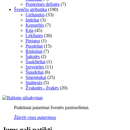
Popierinės dėžutės
(7)
Švenčių atributika
(190)
Girliandos
(33)
Indeliai
(3)
Kepurėlės
(7)
Kita
(45)
Lėkštutės
(30)
Pinjatos
(1)
Puodeliai
(15)
Rinkiniai
(7)
Šakutės
(2)
Šaukšteliai
(1)
Servetėlės
(11)
Šiaudeliai
(6)
Smeigtukai
(25)
Staltiesės
(5)
Žvakutės - žvakės
(20)
Praktiniai patarimai šventės pasiruošimui.
Žiūrėti visus patarimus
Jums gali patikti…