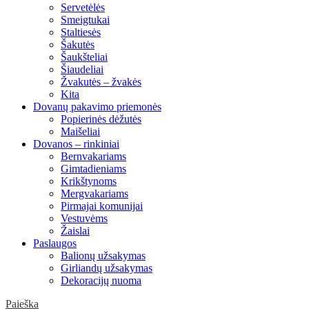
Servetėlės
Smeigtukai
Staltiesės
Šakutės
Šaukšteliai
Šiaudeliai
Žvakutės – žvakės
Kita
Dovanų pakavimo priemonės
Popierinės dėžutės
Maišeliai
Dovanos – rinkiniai
Bernvakariams
Gimtadieniams
Krikštynoms
Mergvakariams
Pirmajai komunijai
Vestuvėms
Žaislai
Paslaugos
Balionų užsakymas
Girliandų užsakymas
Dekoracijų nuoma
Paieška