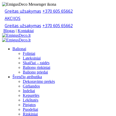
Greitas užsakymas
+370 605 65662
AKCIJOS
Greitas užsakymas
+370 605 65662
Blogas
|
Kontaktai
Balionai
Foliniai
Lateksiniai
Skaičiai – raidės
Balionų rinkiniai
Balionų priedai
Švenčių atributika
Dekoravimo prekės
Girliandos
Indeliai
Kepurėlės
Lėkštutės
Pinjatos
Puodeliai
Rinkiniai