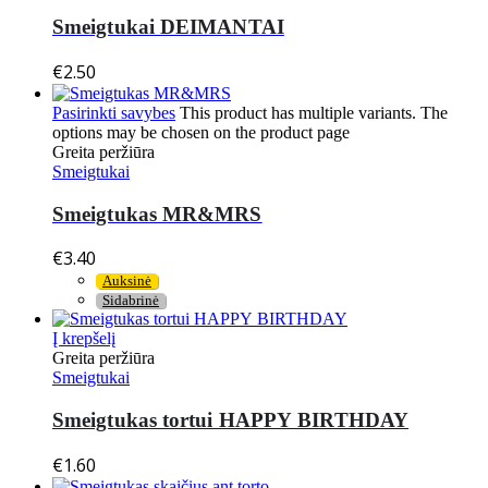
Smeigtukai DEIMANTAI
€
2.50
Pasirinkti savybes
This product has multiple variants. The
options may be chosen on the product page
Greita peržiūra
Smeigtukai
Smeigtukas MR&MRS
€
3.40
Auksinė
Sidabrinė
Į krepšelį
Greita peržiūra
Smeigtukai
Smeigtukas tortui HAPPY BIRTHDAY
€
1.60