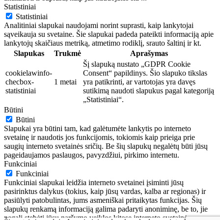
Statistiniai
Statistiniai
Analitiniai slapukai naudojami norint suprasti, kaip lankytojai
sąveikauja su svetaine. Šie slapukai padeda pateikti informaciją apie
lankytojų skaičiaus metriką, atmetimo rodiklį, srauto šaltinį ir kt.
Slapukas
Trukmė
Aprašymas
Šį slapuką nustato „GDPR Cookie
cookielawinfo-
Consent“ papildinys. Šio slapuko tikslas
checbox-
1 metai
yra patikrinti, ar vartotojas yra davęs
statistiniai
sutikimą naudoti slapukus pagal kategoriją
„Statistiniai“.
Būtini
Būtini
Slapukai yra būtini tam, kad galėtumėte lankytis po interneto
svetainę ir naudotis jos funkcijomis, tokiomis kaip prieiga prie
saugių interneto svetainės sričių. Be šių slapukų negalėtų būti jūsų
pageidaujamos paslaugos, pavyzdžiui, pirkimo internetu.
Funkciniai
Funkciniai
Funkciniai slapukai leidžia interneto svetainei įsiminti jūsų
pasirinktus dalykus (tokius, kaip jūsų vardas, kalba ar regionas) ir
pasiūlyti patobulintas, jums asmeniškai pritaikytas funkcijas. Šių
slapukų renkamą informaciją galima padaryti anoniminę, be to, jie
negali stebėti jūsų naršymo veiklos kitose interneto svetainėse.