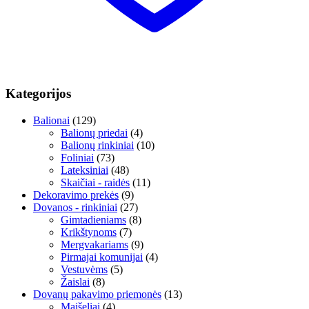
Kategorijos
Balionai
(129)
Balionų priedai
(4)
Balionų rinkiniai
(10)
Foliniai
(73)
Lateksiniai
(48)
Skaičiai - raidės
(11)
Dekoravimo prekės
(9)
Dovanos - rinkiniai
(27)
Gimtadieniams
(8)
Krikštynoms
(7)
Mergvakariams
(9)
Pirmajai komunijai
(4)
Vestuvėms
(5)
Žaislai
(8)
Dovanų pakavimo priemonės
(13)
Maišeliai
(4)