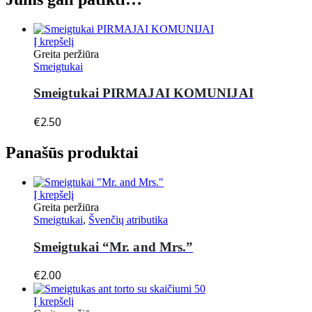
Į krepšelį
Greita peržiūra
Smeigtukai
Smeigtukai PIRMAJAI KOMUNIJAI
€
2.50
Panašūs produktai
Į krepšelį
Greita peržiūra
Smeigtukai
,
Švenčių atributika
Smeigtukai “Mr. and Mrs.”
€
2.00
Į krepšelį