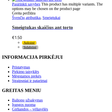
Pasirinkti savybes
This product has multiple variants. The
options may be chosen on the product page
Greita peržiūra
Švenčių atributika
,
Smeigtukai
Smeigtukas skaičius ant torto
€
1.50
Auksinė
Sidabrinė
INFORMACIJA PIRKĖJUI
Pristatymas
Pirkimo taisyklės
Mėgstamos prekės
Straipsniai ir patarimai
GREITAS MENIU
Balionų užsakymas
Įrangos nuoma
Girliandos – vėliavėlės