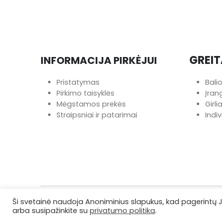
GREIT
INFORMACIJA PIRKĖJUI
Pristatymas
Bali
Pirkimo taisyklės
Įra
Mėgstamos prekės
Girl
Straipsniai ir patarimai
Indi
Ši svetainė naudoja Anoniminius slapukus, kad pagerintų 
arba susipažinkite su
privatumo politika
.