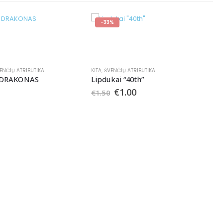
-33%
ENČIŲ ATRIBUTIKA
KITA
,
ŠVENČIŲ ATRIBUTIKA
ė DRAKONAS
Lipdukai “40th”
€
1.00
€
1.50