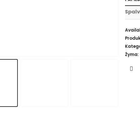
Spal
Availab
Produk
Katego
Žyma: