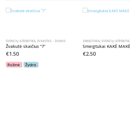
ŠVENČIŲ ATRIBUTIKA
,
ŽVAKUTĖS - ŽVAKĖS
SMEIGTUKAI
,
ŠVENČIŲ ATRIBUTIK
Žvakutė skaičius “7”
Smeigtukai KAKĖ MAK
€
1.50
€
2.50
Rožinė
Žydra