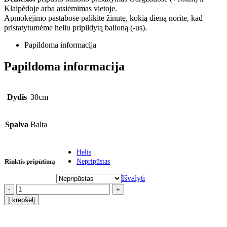
Klaipėdoje arba atsiėmimas vietoje.
Apmokėjimo pastabose palikite žinutę, kokią dieną norite, kad
pristatytumėme heliu pripildytą balioną (-us).
Papildoma informacija
Papildoma informacija
Dydis
30cm
Spalva
Balta
Helis
Rinktis pripūtimą
Nepripūstas
Išvalyti
-
+
Į krepšelį