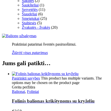
Šakutės
(2)
Šaukšteliai
(1)
Servetėlės
(11)
Šiaudeliai
(6)
Smeigtukai
(25)
Staltiesės
(5)
Žvakutės - žvakės
(20)
Praktiniai patarimai šventės pasiruošimui.
Žiūrėti visus patarimus
Jums gali patikti…
Pasirinkti savybes
This product has multiple variants. The
options may be chosen on the product page
Greita peržiūra
Balionai
,
Foliniai
Folinis balionas krikštynoms su kryželiu