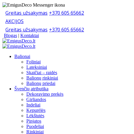
Greitas užsakymas
+370 605 65662
AKCIJOS
Greitas užsakymas
+370 605 65662
Blogas
|
Kontaktai
Balionai
Foliniai
Lateksiniai
Skaičiai – raidės
Balionų rinkiniai
Balionų priedai
Švenčių atributika
Dekoravimo prekės
Girliandos
Indeliai
Kepurėlės
Lėkštutės
Pinjatos
Puodeliai
Rinkiniai