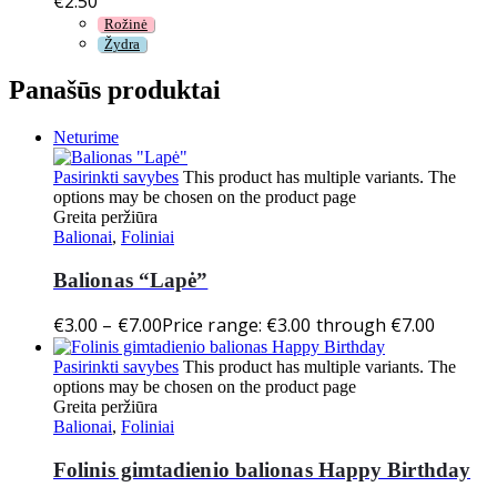
€
2.50
Rožinė
Žydra
Panašūs produktai
Neturime
Pasirinkti savybes
This product has multiple variants. The
options may be chosen on the product page
Greita peržiūra
Balionai
,
Foliniai
Balionas “Lapė”
€
3.00
–
€
7.00
Price range: €3.00 through €7.00
Pasirinkti savybes
This product has multiple variants. The
options may be chosen on the product page
Greita peržiūra
Balionai
,
Foliniai
Folinis gimtadienio balionas Happy Birthday