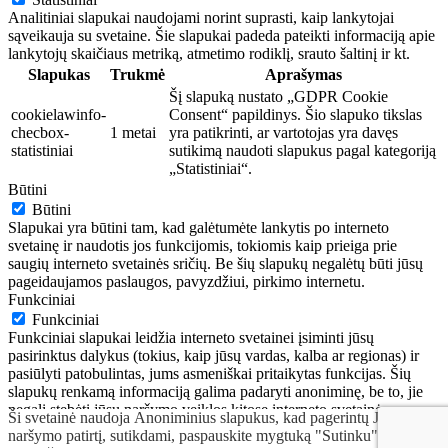
Analitiniai slapukai naudojami norint suprasti, kaip lankytojai
sąveikauja su svetaine. Šie slapukai padeda pateikti informaciją apie
lankytojų skaičiaus metriką, atmetimo rodiklį, srauto šaltinį ir kt.
Slapukas
Trukmė
Aprašymas
Šį slapuką nustato „GDPR Cookie
cookielawinfo-
Consent“ papildinys. Šio slapuko tikslas
checbox-
1 metai
yra patikrinti, ar vartotojas yra davęs
statistiniai
sutikimą naudoti slapukus pagal kategoriją
„Statistiniai“.
Būtini
Būtini
Slapukai yra būtini tam, kad galėtumėte lankytis po interneto
svetainę ir naudotis jos funkcijomis, tokiomis kaip prieiga prie
saugių interneto svetainės sričių. Be šių slapukų negalėtų būti jūsų
pageidaujamos paslaugos, pavyzdžiui, pirkimo internetu.
Funkciniai
Funkciniai
Funkciniai slapukai leidžia interneto svetainei įsiminti jūsų
pasirinktus dalykus (tokius, kaip jūsų vardas, kalba ar regionas) ir
pasiūlyti patobulintas, jums asmeniškai pritaikytas funkcijas. Šių
slapukų renkamą informaciją galima padaryti anoniminę, be to, jie
negali stebėti jūsų naršymo veiklos kitose interneto svetainėse.
Ši svetainė naudoja Anoniminius slapukus, kad pagerintų Jūsų
IŠSAUGOTI IR SUTIKTI
naršymo patirtį, sutikdami, paspauskite mygtuką "Sutinku" arba