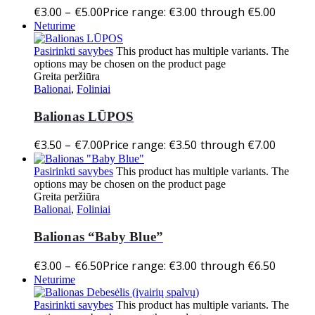
€
3.00
–
€
5.00
Price range: €3.00 through €5.00
Neturime
Pasirinkti savybes
This product has multiple variants. The
options may be chosen on the product page
Greita peržiūra
Balionai
,
Foliniai
Balionas LŪPOS
€
3.50
–
€
7.00
Price range: €3.50 through €7.00
Pasirinkti savybes
This product has multiple variants. The
options may be chosen on the product page
Greita peržiūra
Balionai
,
Foliniai
Balionas “Baby Blue”
€
3.00
–
€
6.50
Price range: €3.00 through €6.50
Neturime
Pasirinkti savybes
This product has multiple variants. The