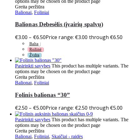
options may be chosen on the product page
Greita peržiūra
Balionai
,
Foliniai
Balionas Debesėlis (įvairių spalvų)
€
3.00
–
€
6.50
Price range: €3.00 through €6.50
Balta
Rožinė
Žydra
Pasirinkti savybes
This product has multiple variants. The
options may be chosen on the product page
Greita peržiūra
Balionai
,
Foliniai
Folinis balionas “30”
€
2.50
–
€
5.00
Price range: €2.50 through €5.00
Pasirinkti savybes
This product has multiple variants. The
options may be chosen on the product page
Greita peržiūra
Balionai
,
Foliniai
,
Skaičiai - raidės