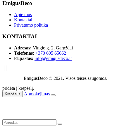
EmigusDeco
Apie mus
Kontaktai
Privatumo politika
KONTAKTAI
Adresas:
Vingio g. 2, Gargždai
Telefonas:
+370 605 65662
El.paštas:
info@emigusdeco.lt
EmigusDeco © 2021. Visos teisės saugomos.
pridėta į krepšelį.
Apmokėjimas
Krepšelis