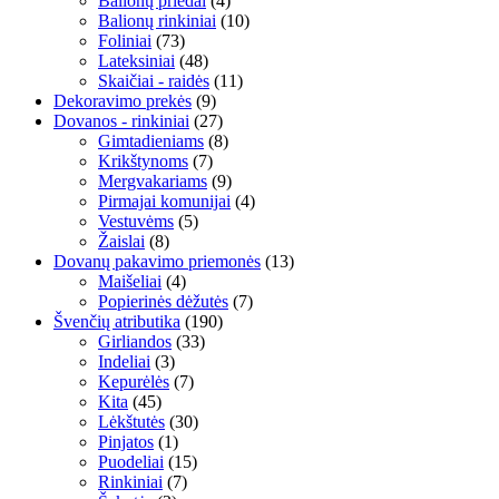
Balionų priedai
(4)
Balionų rinkiniai
(10)
Foliniai
(73)
Lateksiniai
(48)
Skaičiai - raidės
(11)
Dekoravimo prekės
(9)
Dovanos - rinkiniai
(27)
Gimtadieniams
(8)
Krikštynoms
(7)
Mergvakariams
(9)
Pirmajai komunijai
(4)
Vestuvėms
(5)
Žaislai
(8)
Dovanų pakavimo priemonės
(13)
Maišeliai
(4)
Popierinės dėžutės
(7)
Švenčių atributika
(190)
Girliandos
(33)
Indeliai
(3)
Kepurėlės
(7)
Kita
(45)
Lėkštutės
(30)
Pinjatos
(1)
Puodeliai
(15)
Rinkiniai
(7)