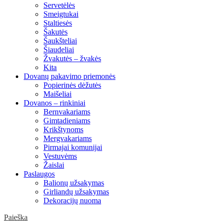
Servetėlės
Smeigtukai
Staltiesės
Šakutės
Šaukšteliai
Šiaudeliai
Žvakutės – žvakės
Kita
Dovanų pakavimo priemonės
Popierinės dėžutės
Maišeliai
Dovanos – rinkiniai
Bernvakariams
Gimtadieniams
Krikštynoms
Mergvakariams
Pirmajai komunijai
Vestuvėms
Žaislai
Paslaugos
Balionų užsakymas
Girliandų užsakymas
Dekoracijų nuoma
Paieška