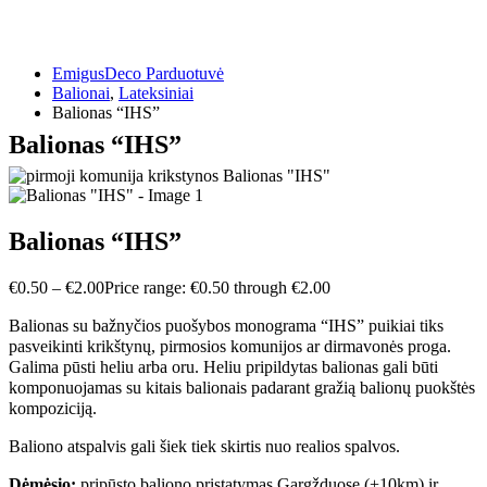
EmigusDeco Parduotuvė
Balionai
,
Lateksiniai
Balionas “IHS”
Balionas “IHS”
Balionas “IHS”
€
0.50
–
€
2.00
Price range: €0.50 through €2.00
Balionas su bažnyčios puošybos monograma “IHS” puikiai tiks
pasveikinti krikštynų, pirmosios komunijos ar dirmavonės proga.
Galima pūsti heliu arba oru. Heliu pripildytas balionas gali būti
komponuojamas su kitais balionais padarant gražią balionų puokštės
kompoziciją.
Baliono atspalvis gali šiek tiek skirtis nuo realios spalvos.
Dėmėsio:
pripūsto baliono pristatymas Gargžduose (+10km) ir