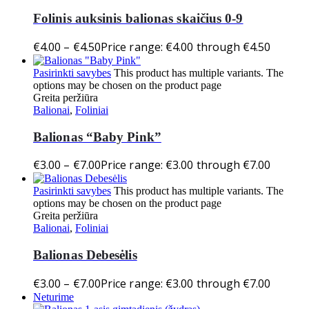
Folinis auksinis balionas skaičius 0-9
€
4.00
–
€
4.50
Price range: €4.00 through €4.50
Pasirinkti savybes
This product has multiple variants. The
options may be chosen on the product page
Greita peržiūra
Balionai
,
Foliniai
Balionas “Baby Pink”
€
3.00
–
€
7.00
Price range: €3.00 through €7.00
Pasirinkti savybes
This product has multiple variants. The
options may be chosen on the product page
Greita peržiūra
Balionai
,
Foliniai
Balionas Debesėlis
€
3.00
–
€
7.00
Price range: €3.00 through €7.00
Neturime