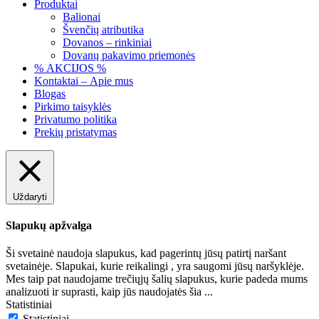
Produktai
Balionai
Švenčių atributika
Dovanos – rinkiniai
Dovanų pakavimo priemonės
% AKCIJOS %
Kontaktai – Apie mus
Blogas
Pirkimo taisyklės
Privatumo politika
Prekių pristatymas
Uždaryti
Slapukų apžvalga
Ši svetainė naudoja slapukus, kad pagerintų jūsų patirtį naršant
svetainėje. Slapukai, kurie reikalingi , yra saugomi jūsų naršyklėje.
Mes taip pat naudojame trečiųjų šalių slapukus, kurie padeda mums
analizuoti ir suprasti, kaip jūs naudojatės šia
...
Statistiniai
Statistiniai