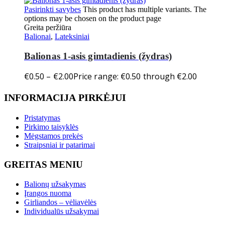
Pasirinkti savybes
This product has multiple variants. The
options may be chosen on the product page
Greita peržiūra
Balionai
,
Lateksiniai
Balionas 1-asis gimtadienis (žydras)
€
0.50
–
€
2.00
Price range: €0.50 through €2.00
INFORMACIJA PIRKĖJUI
Pristatymas
Pirkimo taisyklės
Mėgstamos prekės
Straipsniai ir patarimai
GREITAS MENIU
Balionų užsakymas
Įrangos nuoma
Girliandos – vėliavėlės
Individualūs užsakymai