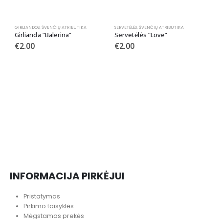
GIRLIANDOS
,
ŠVENČIŲ ATRIBUTIKA
SERVETĖLĖS
,
ŠVENČIŲ ATRIBUTIKA
Girlianda “Balerina”
Servetėlės “Love”
€
2.00
€
2.00
ŽV
Ž
INFORMACIJA PIRKĖJUI
Pristatymas
Pirkimo taisyklės
Mėgstamos prekės