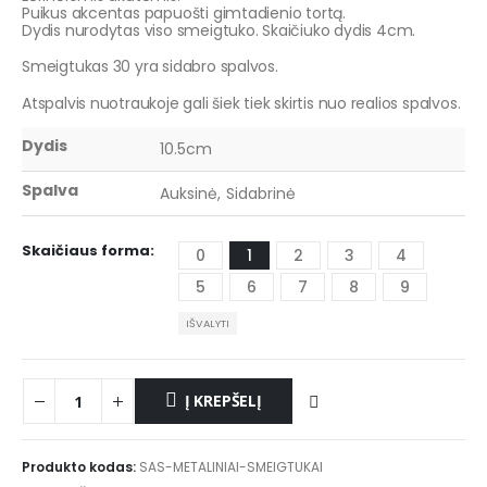
Puikus akcentas papuošti gimtadienio tortą.
Dydis nurodytas viso smeigtuko. Skaičiuko dydis 4cm.
Smeigtukas 30 yra sidabro spalvos.
Atspalvis nuotraukoje gali šiek tiek skirtis nuo realios spalvos.
Dydis
10.5cm
Spalva
Auksinė, Sidabrinė
Skaičiaus forma
0
1
2
3
4
5
6
7
8
9
IŠVALYTI
Į KREPŠELĮ
Produkto kodas:
SAS-METALINIAI-SMEIGTUKAI