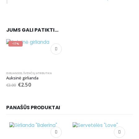
JUMS GALI PATIKTI…
-17%
GIRLIANDOS
,
ŠVENČIŲ ATRIBUTIKA
Auksinė girlianda
€
2.50
€
3.00
PANAŠŪS PRODUKTAI