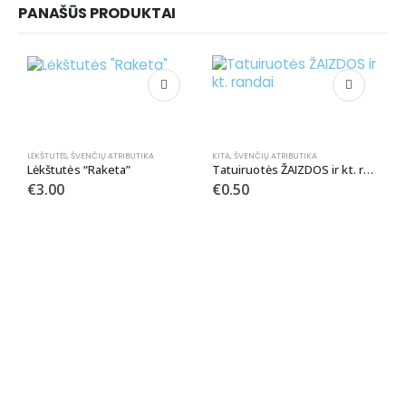
PANAŠŪS PRODUKTAI
LĖKŠTUTĖS
,
ŠVENČIŲ ATRIBUTIKA
KITA
,
ŠVENČIŲ ATRIBUTIKA
Lėkštutės “Raketa”
Tatuiruotės ŽAIZDOS ir kt. randai
€
3.00
€
0.50
LĖ
P