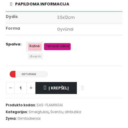
PAPILDOMA INFORMACIJA
Dydis
3.5x12cm
Forma
Gyvūnai
Spalva
Rožinė
Tamsiai rožinė
IŠVALYTI
NETURIME
Į KREPŠELĮ
Produkto kodas:
SAS-FLAMINGAI
Kategorijos:
Smeigtukai
,
Švenčių atributika
Žyma:
Gimtadieniai