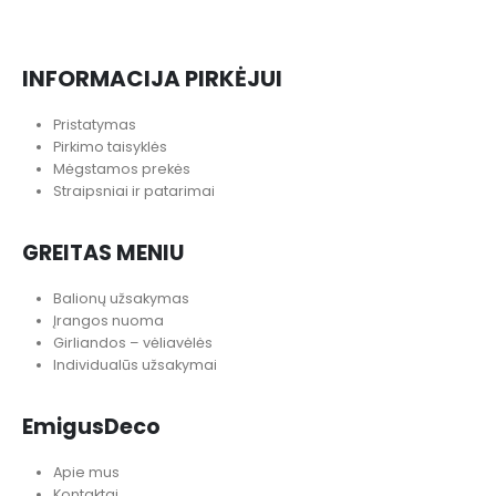
INFORMACIJA PIRKĖJUI
Pristatymas
Pirkimo taisyklės
Mėgstamos prekės
Straipsniai ir patarimai
GREITAS MENIU
Balionų užsakymas
Įrangos nuoma
Girliandos – vėliavėlės
Individualūs užsakymai
EmigusDeco
Apie mus
Kontaktai