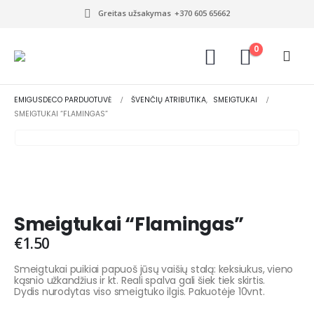
Greitas užsakymas
+370 605 65662
0
EMIGUSDECO PARDUOTUVĖ
ŠVENČIŲ ATRIBUTIKA
,
SMEIGTUKAI
SMEIGTUKAI “FLAMINGAS”
Smeigtukai “Flamingas”
€
1.50
Smeigtukai puikiai papuoš jūsų vaišių stalą: keksiukus, vieno
kąsnio užkandžius ir kt. Reali spalva gali šiek tiek skirtis.
Dydis nurodytas viso smeigtuko ilgis. Pakuotėje 10vnt.