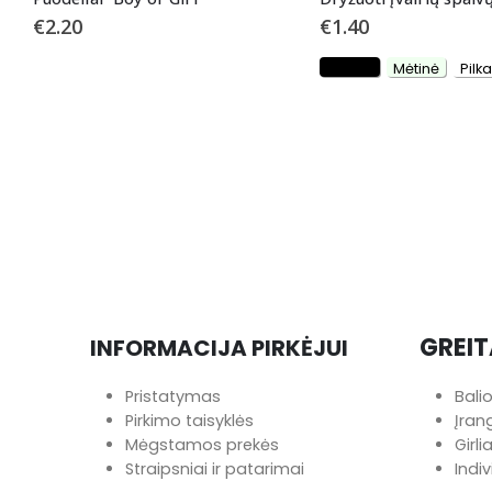
€
2.20
€
1.40
Juoda
Mėtinė
Pilka
GREIT
INFORMACIJA PIRKĖJUI
Pristatymas
Bali
Pirkimo taisyklės
Įra
Mėgstamos prekės
Girl
Straipsniai ir patarimai
Indi