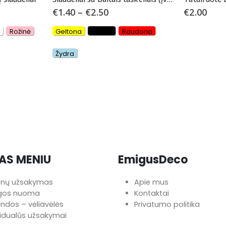
€
1.40
–
€
2.50
€
2.00
Rožinė
Geltona
Juoda
Raudona
Žydra
AS MENIU
EmigusDeco
onų užsakymas
Apie mus
ngos nuoma
Kontaktai
iandos – vėliavėlės
Privatumo politika
vidualūs užsakymai