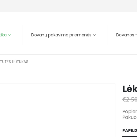
tika
Dovanų pakavimo priemonės
Dovanos – 
ŠTUTĖS LIŪTUKAS
Lė
€
2.5
Popier
Pakuot
PAPIL