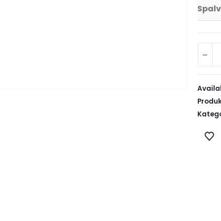
Spal
Availab
Produk
Katego