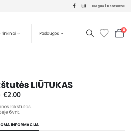
Blogas
|
Kontaktai
0
rinkiniai
Paslaugos
kštutės LIŪTUKAS
€
2.00
0
inės lėkštutės.
ėje 6vnt.
DOMA INFORMACIJA