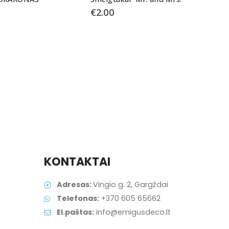
€
2.00
L
V
€
KONTAKTAI
Adresas:
Vingio g. 2, Gargždai
Telefonas:
+370 605 65662
El.paštas:
info@emigusdeco.lt