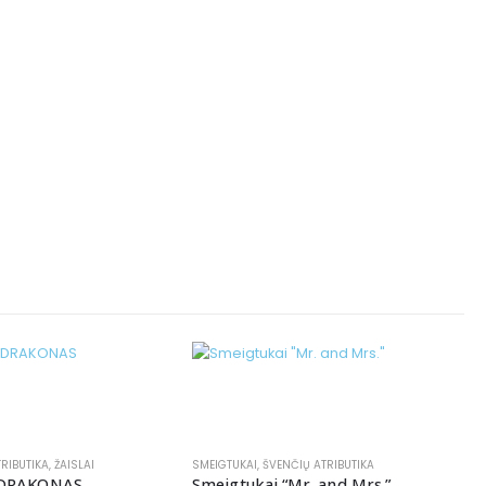
RIBUTIKA
,
ŽAISLAI
SMEIGTUKAI
,
ŠVENČIŲ ATRIBUTIKA
ė DRAKONAS
Smeigtukai “Mr. and Mrs.”