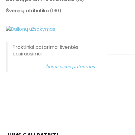
Švenčių atributika
(190)
Praktiniai patarimai šventės
pasiruošimui.
Žiūrėti visus patarimus
JUMS GALI PATIKTI…