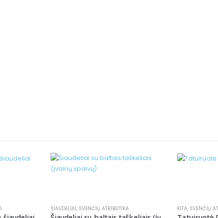
A
ŠIAUDELIAI
,
ŠVENČIŲ ATRIBUTIKA
KITA
,
ŠVENČIŲ AT
 šiaudeliai
Šiaudeliai su baltais taškeliais (įvairių spalvų)
Tatuiruot