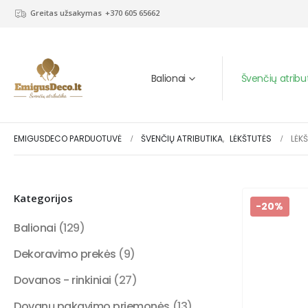
Greitas užsakymas
+370 605 65662
Balionai
Švenčių atribu
EMIGUSDECO PARDUOTUVĖ
ŠVENČIŲ ATRIBUTIKA
,
LĖKŠTUTĖS
LĖK
Kategorijos
-20%
Balionai
(129)
Dekoravimo prekės
(9)
Dovanos - rinkiniai
(27)
Dovanų pakavimo priemonės
(13)