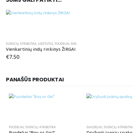
ŠVENČIŲ ATRIBUTIKA
,
LĖKŠTUTĖS
,
PUODELIAI
,
RINKINIAI
,
SERVETĖLĖS
Vienkartinių indų rinkinys ŽIRGAI
€
7.50
PANAŠŪS PRODUKTAI
PUODELIAI
,
ŠVENČIŲ ATRIBUTIKA
ŠIAUDELIAI
,
ŠVENČIŲ ATRIBUTIK
Puodeliai “Boy or Girl”
Dryžuoti įvairių spalvų