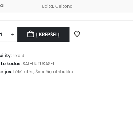
va
Balta, Geltona
Į KREPŠELĮ
ility:
Liko 3
to kodas:
SAL-LIUTUKAS-1
rijos:
Lėkštutės
,
Švenčių atributika