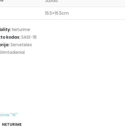
Juoda
16.5×16.5cm
ility:
Neturime
to kodas:
SASE-18
rija:
Servetėlės
Gimtadieniai
NETURIME