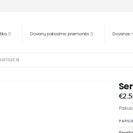
tika
Dovanų pakavimo priemonės
Dovanos – 
RVETĖLĖS 18
Ser
€
2.5
Pakuot
PAPIL
Spal