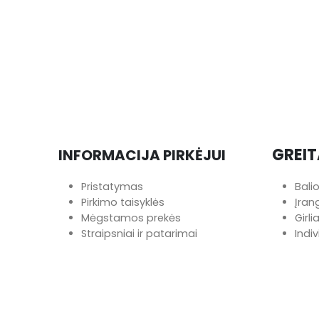
GREIT
INFORMACIJA PIRKĖJUI
Pristatymas
Bali
Pirkimo taisyklės
Įra
Mėgstamos prekės
Girl
Straipsniai ir patarimai
Indi