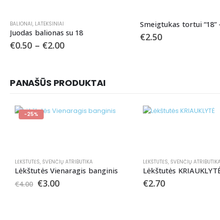
Smeigtukas tortui “18”
BALIONAI
,
LATEKSINIAI
Juodas balionas su 18
€
2.50
€
0.50
–
€
2.00
PANAŠŪS PRODUKTAI
-25%
LĖKŠTUTĖS
,
ŠVENČIŲ ATRIBUTIKA
LĖKŠTUTĖS
,
ŠVENČIŲ ATRIBUTIK
Lėkštutės Vienaragis banginis
Lėkštutės KRIAUKLYT
€
3.00
€
2.70
€
4.00