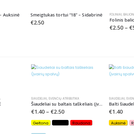
 – Auksinė
Smeigtukas tortui “18” – Sidabrinė
FOLINIAI
,
BALION
Folinis bali
€
2.50
€
2.50
–
€
A
ŠIAUDELIAI
,
ŠVENČIŲ ATRIBUTIKA
ŠIAUDELIAI
,
ŠVEN
Ė
Šiaudeliai su baltais taškeliais (įvairių spalvų)
€
1.40
–
€
2.50
€
1.40
Geltona
Juoda
Raudona
Auksinė
R