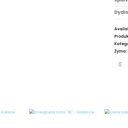
Dydis
Availab
Produk
Katego
Žyma: