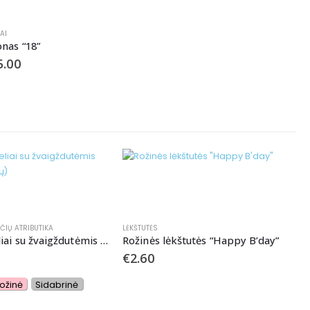
AI
onas “18”
5.00
ČIŲ ATRIBUTIKA
LĖKŠTUTĖS
G
Balti šiaudeliai su žvaigždutėmis (įvairių spalvų)
Rožinės lėkštutės “Happy B’day”
G
€
2.60
€
ožinė
Sidabrinė