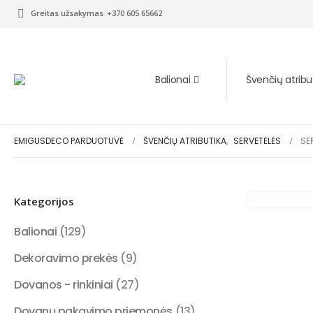
Greitas užsakymas
+370 605 65662
Balionai
Švenčių atribu
EMIGUSDECO PARDUOTUVĖ
ŠVENČIŲ ATRIBUTIKA
,
SERVETĖLĖS
SE
Kategorijos
Balionai
(129)
Dekoravimo prekės
(9)
Dovanos - rinkiniai
(27)
Dovanų pakavimo priemonės
(13)