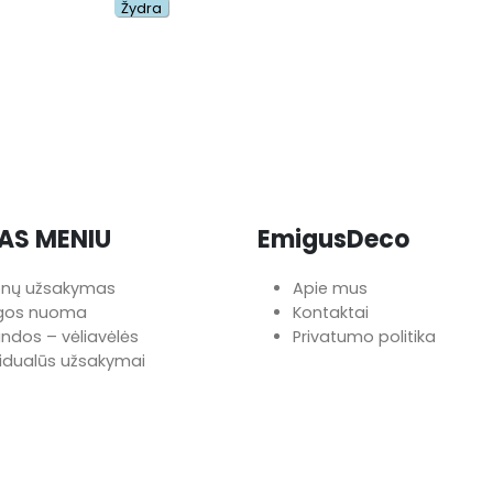
Žydra
AS MENIU
EmigusDeco
onų užsakymas
Apie mus
ngos nuoma
Kontaktai
iandos – vėliavėlės
Privatumo politika
vidualūs užsakymai