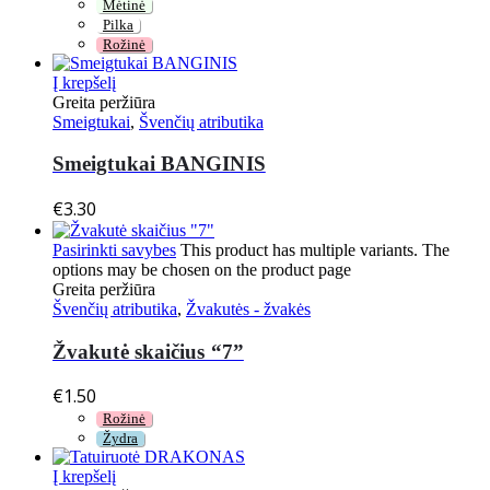
Mėtinė
Pilka
Rožinė
Į krepšelį
Greita peržiūra
Smeigtukai
,
Švenčių atributika
Smeigtukai BANGINIS
€
3.30
Pasirinkti savybes
This product has multiple variants. The
options may be chosen on the product page
Greita peržiūra
Švenčių atributika
,
Žvakutės - žvakės
Žvakutė skaičius “7”
€
1.50
Rožinė
Žydra
Į krepšelį