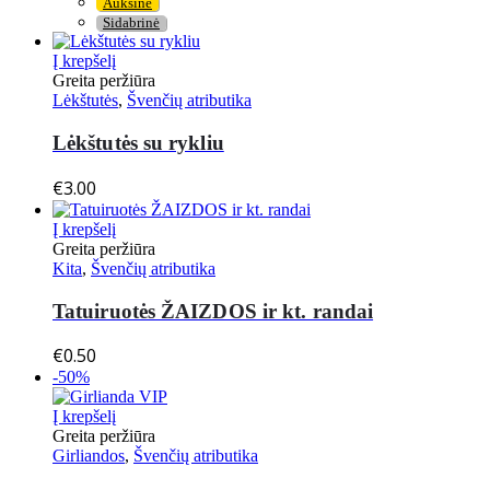
Auksinė
Sidabrinė
Į krepšelį
Greita peržiūra
Lėkštutės
,
Švenčių atributika
Lėkštutės su rykliu
€
3.00
Į krepšelį
Greita peržiūra
Kita
,
Švenčių atributika
Tatuiruotės ŽAIZDOS ir kt. randai
€
0.50
-50%
Į krepšelį
Greita peržiūra
Girliandos
,
Švenčių atributika