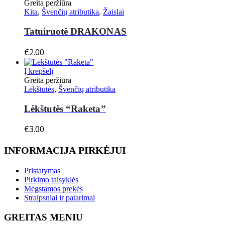
Greita peržiūra
Kita
,
Švenčių atributika
,
Žaislai
Tatuiruotė DRAKONAS
€
2.00
Į krepšelį
Greita peržiūra
Lėkštutės
,
Švenčių atributika
Lėkštutės “Raketa”
€
3.00
INFORMACIJA PIRKĖJUI
Pristatymas
Pirkimo taisyklės
Mėgstamos prekės
Straipsniai ir patarimai
GREITAS MENIU