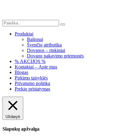
Produktai
Balionai
Švenčių atributika
Dovanos – rinkiniai
Dovanų pakavimo priemonės
% AKCIJOS %
Kontaktai – Apie mus
Blogas
Pirkimo taisyklės
Privatumo politika
Prekių pristatymas
Uždaryti
Slapukų apžvalga