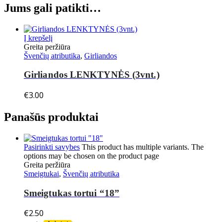
Jums gali patikti…
Į krepšelį
Greita peržiūra
Švenčių atributika
,
Girliandos
Girliandos LENKTYNĖS (3vnt.)
€
3.00
Panašūs produktai
Pasirinkti savybes
This product has multiple variants. The
options may be chosen on the product page
Greita peržiūra
Smeigtukai
,
Švenčių atributika
Smeigtukas tortui “18”
€
2.50