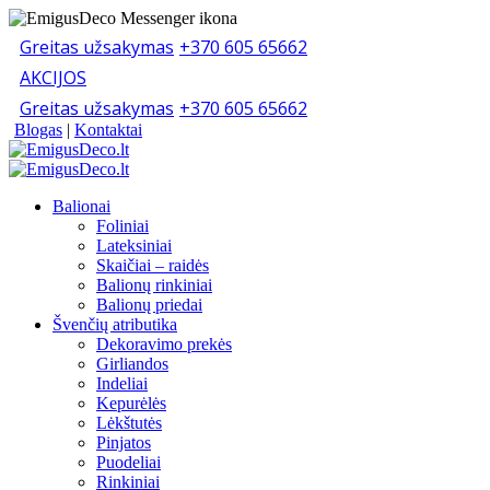
Greitas užsakymas
+370 605 65662
AKCIJOS
Greitas užsakymas
+370 605 65662
Blogas
|
Kontaktai
Balionai
Foliniai
Lateksiniai
Skaičiai – raidės
Balionų rinkiniai
Balionų priedai
Švenčių atributika
Dekoravimo prekės
Girliandos
Indeliai
Kepurėlės
Lėkštutės
Pinjatos
Puodeliai
Rinkiniai