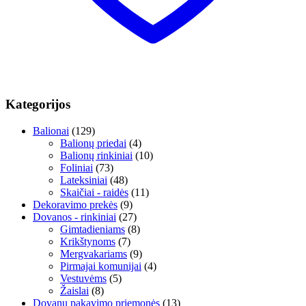
Kategorijos
Balionai
(129)
Balionų priedai
(4)
Balionų rinkiniai
(10)
Foliniai
(73)
Lateksiniai
(48)
Skaičiai - raidės
(11)
Dekoravimo prekės
(9)
Dovanos - rinkiniai
(27)
Gimtadieniams
(8)
Krikštynoms
(7)
Mergvakariams
(9)
Pirmajai komunijai
(4)
Vestuvėms
(5)
Žaislai
(8)
Dovanų pakavimo priemonės
(13)