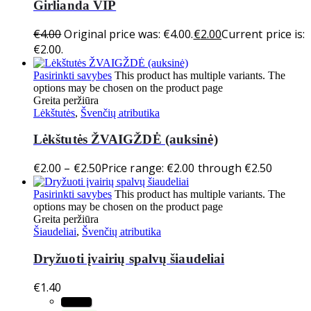
Girlianda VIP
€
4.00
Original price was: €4.00.
€
2.00
Current price is:
€2.00.
Pasirinkti savybes
This product has multiple variants. The
options may be chosen on the product page
Greita peržiūra
Lėkštutės
,
Švenčių atributika
Lėkštutės ŽVAIGŽDĖ (auksinė)
€
2.00
–
€
2.50
Price range: €2.00 through €2.50
Pasirinkti savybes
This product has multiple variants. The
options may be chosen on the product page
Greita peržiūra
Šiaudeliai
,
Švenčių atributika
Dryžuoti įvairių spalvų šiaudeliai
€
1.40
Juoda