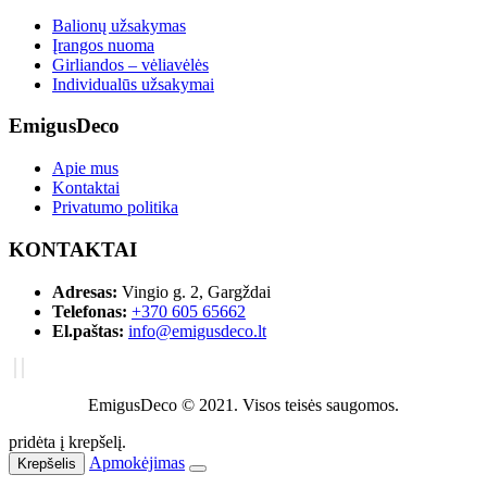
Balionų užsakymas
Įrangos nuoma
Girliandos – vėliavėlės
Individualūs užsakymai
EmigusDeco
Apie mus
Kontaktai
Privatumo politika
KONTAKTAI
Adresas:
Vingio g. 2, Gargždai
Telefonas:
+370 605 65662
El.paštas:
info@emigusdeco.lt
EmigusDeco © 2021. Visos teisės saugomos.
pridėta į krepšelį.
Apmokėjimas
Krepšelis