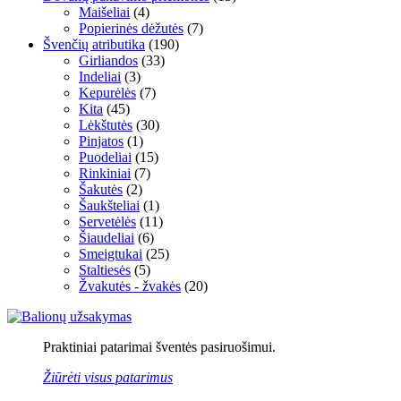
Maišeliai
(4)
Popierinės dėžutės
(7)
Švenčių atributika
(190)
Girliandos
(33)
Indeliai
(3)
Kepurėlės
(7)
Kita
(45)
Lėkštutės
(30)
Pinjatos
(1)
Puodeliai
(15)
Rinkiniai
(7)
Šakutės
(2)
Šaukšteliai
(1)
Servetėlės
(11)
Šiaudeliai
(6)
Smeigtukai
(25)
Staltiesės
(5)
Žvakutės - žvakės
(20)
Praktiniai patarimai šventės pasiruošimui.
Žiūrėti visus patarimus