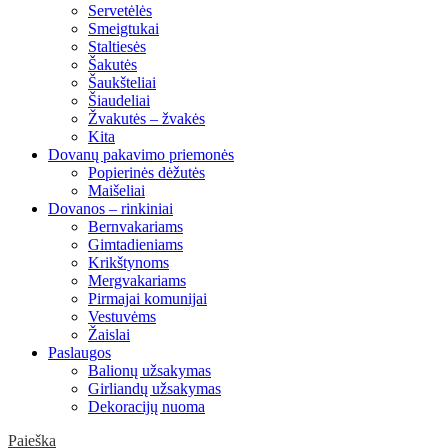
Servetėlės
Smeigtukai
Staltiesės
Šakutės
Šaukšteliai
Šiaudeliai
Žvakutės – žvakės
Kita
Dovanų pakavimo priemonės
Popierinės dėžutės
Maišeliai
Dovanos – rinkiniai
Bernvakariams
Gimtadieniams
Krikštynoms
Mergvakariams
Pirmajai komunijai
Vestuvėms
Žaislai
Paslaugos
Balionų užsakymas
Girliandų užsakymas
Dekoracijų nuoma
Paieška