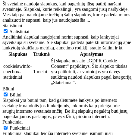
Ši svetainė naudoja slapukus, kad pagerintų jūsų patirtį naršant
svetainėje. Slapukai, kurie reikalingi , yra saugomi jūsų naršyklėje.
Mes taip pat naudojame trečiųjų šalių slapukus, kurie padeda mums
analizuoti ir suprasti, kaip jūs naudojatės šia
...
Statistiniai
Statistiniai
Analitiniai slapukai naudojami norint suprasti, kaip lankytojai
sąveikauja su svetaine. Šie slapukai padeda pateikti informaciją apie
lankytojų skaičiaus metriką, atmetimo rodiklį, srauto šaltinį ir kt.
Slapukas
Trukmė
Aprašymas
Šį slapuką nustato „GDPR Cookie
cookielawinfo-
Consent“ papildinys. Šio slapuko tikslas
checbox-
1 metai
yra patikrinti, ar vartotojas yra davęs
statistiniai
sutikimą naudoti slapukus pagal kategoriją
„Statistiniai“.
Būtini
Būtini
Slapukai yra būtini tam, kad galėtumėte lankytis po interneto
svetainę ir naudotis jos funkcijomis, tokiomis kaip prieiga prie
saugių interneto svetainės sričių. Be šių slapukų negalėtų būti jūsų
pageidaujamos paslaugos, pavyzdžiui, pirkimo internetu.
Funkciniai
Funkciniai
Funkciniai slapukai leidžia interneto svetainei įsiminti jūsų