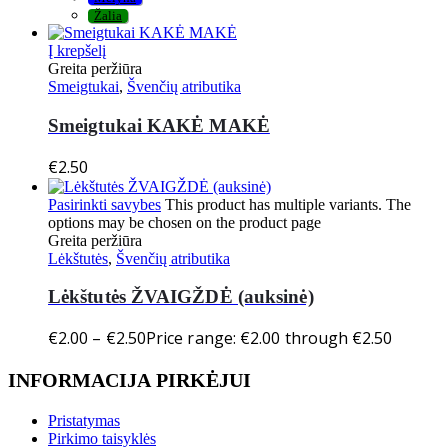
Žalia
Į krepšelį
Greita peržiūra
Smeigtukai
,
Švenčių atributika
Smeigtukai KAKĖ MAKĖ
€
2.50
Pasirinkti savybes
This product has multiple variants. The
options may be chosen on the product page
Greita peržiūra
Lėkštutės
,
Švenčių atributika
Lėkštutės ŽVAIGŽDĖ (auksinė)
€
2.00
–
€
2.50
Price range: €2.00 through €2.50
INFORMACIJA PIRKĖJUI
Pristatymas
Pirkimo taisyklės