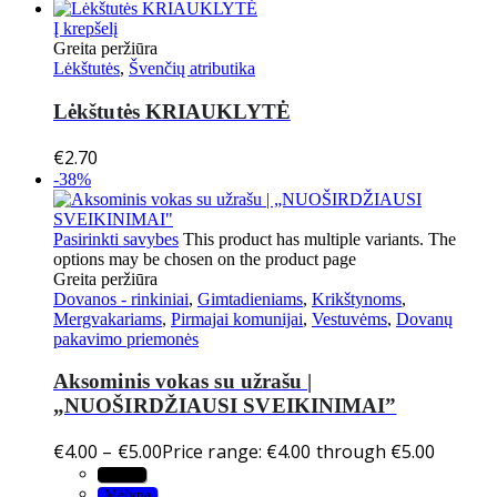
Į krepšelį
Greita peržiūra
Lėkštutės
,
Švenčių atributika
Lėkštutės KRIAUKLYTĖ
€
2.70
-38%
Pasirinkti savybes
This product has multiple variants. The
options may be chosen on the product page
Greita peržiūra
Dovanos - rinkiniai
,
Gimtadieniams
,
Krikštynoms
,
Mergvakariams
,
Pirmajai komunijai
,
Vestuvėms
,
Dovanų
pakavimo priemonės
Aksominis vokas su užrašu |
„NUOŠIRDŽIAUSI SVEIKINIMAI”
€
4.00
–
€
5.00
Price range: €4.00 through €5.00
Juoda
Mėlyna