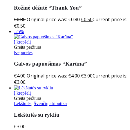
Rožinė dėžutė “Thank You”
€
0.80
Original price was: €0.80.
€
0.50
Current price is:
€0.50.
-25%
Į krepšelį
Greita peržiūra
Kepurėlės
Galvos papuošimas “Karūna”
€
4.00
Original price was: €4.00.
€
3.00
Current price is:
€3.00.
Į krepšelį
Greita peržiūra
Lėkštutės
,
Švenčių atributika
Lėkštutės su rykliu
€
3.00