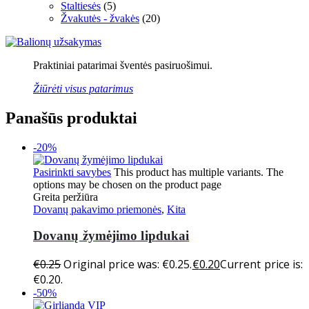
Staltiesės
(5)
Žvakutės - žvakės
(20)
Praktiniai patarimai šventės pasiruošimui.
Žiūrėti visus patarimus
Panašūs produktai
-20%
Pasirinkti savybes
This product has multiple variants. The
options may be chosen on the product page
Greita peržiūra
Dovanų pakavimo priemonės
,
Kita
Dovanų žymėjimo lipdukai
€
0.25
Original price was: €0.25.
€
0.20
Current price is:
€0.20.
-50%