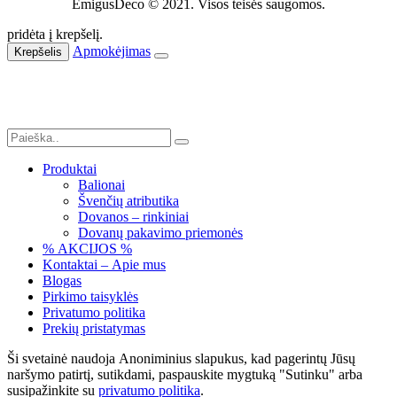
EmigusDeco © 2021. Visos teisės saugomos.
pridėta į krepšelį.
Apmokėjimas
Krepšelis
Produktai
Balionai
Švenčių atributika
Dovanos – rinkiniai
Dovanų pakavimo priemonės
% AKCIJOS %
Kontaktai – Apie mus
Blogas
Pirkimo taisyklės
Privatumo politika
Prekių pristatymas
Ši svetainė naudoja Anoniminius slapukus, kad pagerintų Jūsų
naršymo patirtį, sutikdami, paspauskite mygtuką "Sutinku" arba
susipažinkite su
privatumo politika
.