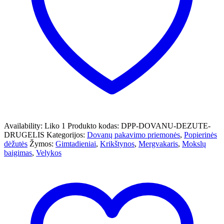
Availability:
Liko 1
Produkto kodas:
DPP-DOVANU-DEZUTE-
DRUGELIS
Kategorijos:
Dovanų pakavimo priemonės
,
Popierinės
dėžutės
Žymos:
Gimtadieniai
,
Krikštynos
,
Mergvakaris
,
Mokslų
baigimas
,
Velykos