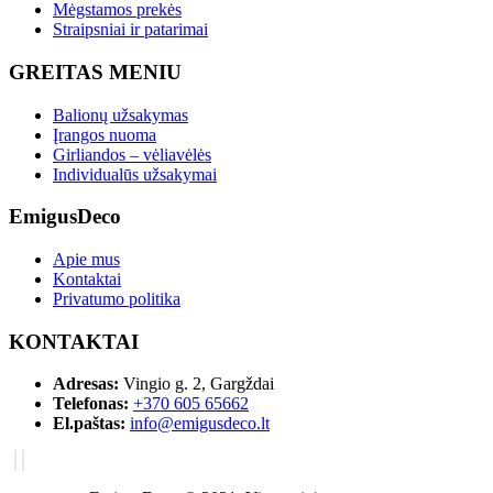
Mėgstamos prekės
Straipsniai ir patarimai
GREITAS MENIU
Balionų užsakymas
Įrangos nuoma
Girliandos – vėliavėlės
Individualūs užsakymai
EmigusDeco
Apie mus
Kontaktai
Privatumo politika
KONTAKTAI
Adresas:
Vingio g. 2, Gargždai
Telefonas:
+370 605 65662
El.paštas:
info@emigusdeco.lt