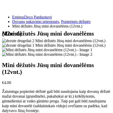
EmigusDeco Parduotuvė
Dovanų pakavimo priemonės
,
Popierinės dėžutės
Mini dėžutės Jūsų mini dovanėlėms (12vnt.)
Mini dėžutės Jūsų mini dovanėlėms (12vnt.)
Mini dėžutės Jūsų mini dovanėlėms
(12vnt.)
€
4.00
Žaisminga popierinė dėžutė gali būti naudojama kaip dovanų dėžutė
mažai dovanai (grandinėlei, pakabukui ar kt.) krikštynoms,
gimtadieniui ar vaiko gimimo proga. Taip pat gali būti naudojama
kaip mini dovanėlė (saldainiukais viduje) svečiams su padėka, kad
dalyvavo Jūsų šventėje.