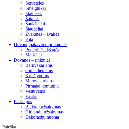
Servetėlės
Smeigtukai
Staltiesės
Šakutės
Šaukšteliai
Šiaudeliai
Žvakutės – žvakės
Kita
Dovanų pakavimo priemonės
Popierinės dėžutės
Maišeliai
Dovanos – rinkiniai
Bernvakariams
Gimtadieniams
Krikštynoms
Mergvakariams
Pirmajai komunijai
Vestuvėms
Žaislai
Paslaugos
Balionų užsakymas
Girliandų užsakymas
Dekoracijų nuoma
Paieška