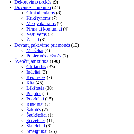
Dekoravimo prekės
(9)
Dovanos - rinkiniai
(27)
Gimtadieniams
(8)
Krikštynoms
(7)
Mergvakariams
(9)
Pirmajai komunijai
(4)
Vestuvėms
(5)
Žaislai
(8)
Dovanų pakavimo priemonės
(13)
Maišeliai
(4)
Popierinės dėžutės
(7)
Švenčių atributika
(190)
Girliandos
(33)
Indeliai
(3)
Kepurėlės
(7)
Kita
(45)
Lėkštutės
(30)
Pinjatos
(1)
Puodeliai
(15)
Rinkiniai
(7)
Šakutės
(2)
Šaukšteliai
(1)
Servetėlės
(11)
Šiaudeliai
(6)
Smeigtukai
(25)