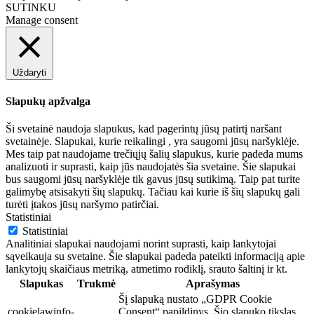
SUTINKU
Manage consent
Uždaryti
Slapukų apžvalga
Ši svetainė naudoja slapukus, kad pagerintų jūsų patirtį naršant
svetainėje. Slapukai, kurie reikalingi , yra saugomi jūsų naršyklėje.
Mes taip pat naudojame trečiųjų šalių slapukus, kurie padeda mums
analizuoti ir suprasti, kaip jūs naudojatės šia svetaine. Šie slapukai
bus saugomi jūsų naršyklėje tik gavus jūsų sutikimą. Taip pat turite
galimybę atsisakyti šių slapukų. Tačiau kai kurie iš šių slapukų gali
turėti įtakos jūsų naršymo patirčiai.
Statistiniai
Statistiniai
Analitiniai slapukai naudojami norint suprasti, kaip lankytojai
sąveikauja su svetaine. Šie slapukai padeda pateikti informaciją apie
lankytojų skaičiaus metriką, atmetimo rodiklį, srauto šaltinį ir kt.
Slapukas
Trukmė
Aprašymas
Šį slapuką nustato „GDPR Cookie
cookielawinfo-
Consent“ papildinys. Šio slapuko tikslas