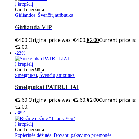
Į krepšelį
Greita peržiūra
Girliandos
,
Švenčių atributika
Girlianda VIP
€
4.00
Original price was: €4.00.
€
2.00
Current price is:
€2.00.
-23%
Į krepšelį
Greita peržiūra
Smeigtukai
,
Švenčių atributika
Smeigtukai PATRULIAI
€
2.60
Original price was: €2.60.
€
2.00
Current price is:
€2.00.
-38%
Į krepšelį
Greita peržiūra
Popierinės dėžutės
,
Dovanų pakavimo priemonės