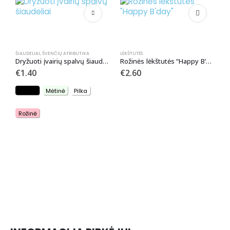
ŠIAUDELIAI
,
ŠVENČIŲ ATRIBUTIKA
LĖKŠTUTĖS
Dryžuoti įvairių spalvų šiaudeliai
Rožinės lėkštutės “Happy B’day”
€
1.40
€
2.60
Juoda
Mėtinė
Pilka
LĖ
L
Rožinė