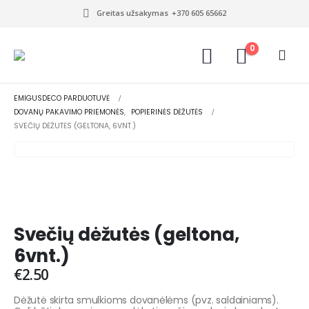
Greitas užsakymas
+370 605 65662
0
EMIGUSDECO PARDUOTUVĖ
DOVANŲ PAKAVIMO PRIEMONĖS
,
POPIERINĖS DĖŽUTĖS
SVEČIŲ DĖŽUTĖS (GELTONA, 6VNT.)
Svečių dėžutės (geltona,
6vnt.)
€
2.50
Dėžutė skirta smulkioms dovanėlėms (pvz. saldainiams).