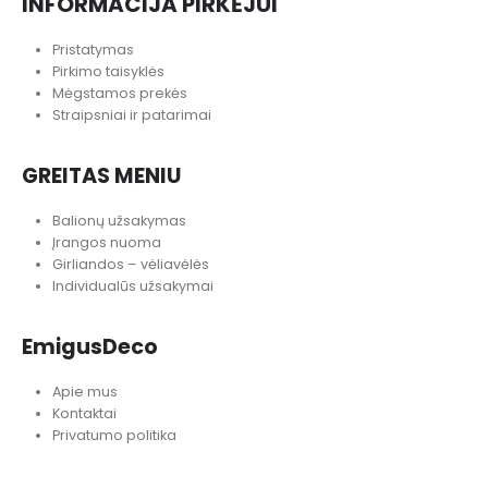
INFORMACIJA PIRKĖJUI
Pristatymas
Pirkimo taisyklės
Mėgstamos prekės
Straipsniai ir patarimai
GREITAS MENIU
Balionų užsakymas
Įrangos nuoma
Girliandos – vėliavėlės
Individualūs užsakymai
EmigusDeco
Apie mus
Kontaktai
Privatumo politika