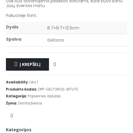
Gali būti dovanojama padėkoti svečiams, kurie buvo kartu
Jūsų šventės metu.
Pakuotėje 6vnt.
Dydis
8.7×8.7×12.5cm
Spalva
Geltona
Į KREPŠELĮ
Availability:
Liko 1
Produkto kodas:
DPP-GELTONOS-BITUTE
Kategorija:
Popierinės dėžutės
Žyma:
Gimtadieniai
Kategorijos