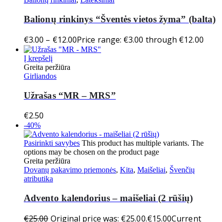
Balionų rinkinys “Šventės vietos žyma” (balta)
€
3.00
–
€
12.00
Price range: €3.00 through €12.00
Į krepšelį
Greita peržiūra
Girliandos
Užrašas “MR – MRS”
€
2.50
-40%
Pasirinkti savybes
This product has multiple variants. The
options may be chosen on the product page
Greita peržiūra
Dovanų pakavimo priemonės
,
Kita
,
Maišeliai
,
Švenčių
atributika
Advento kalendorius – maišeliai (2 rūšių)
€
25.00
Original price was: €25.00.
€
15.00
Current