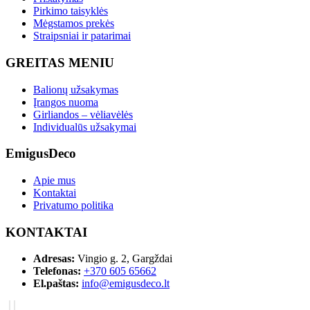
Pirkimo taisyklės
Mėgstamos prekės
Straipsniai ir patarimai
GREITAS MENIU
Balionų užsakymas
Įrangos nuoma
Girliandos – vėliavėlės
Individualūs užsakymai
EmigusDeco
Apie mus
Kontaktai
Privatumo politika
KONTAKTAI
Adresas:
Vingio g. 2, Gargždai
Telefonas:
+370 605 65662
El.paštas:
info@emigusdeco.lt