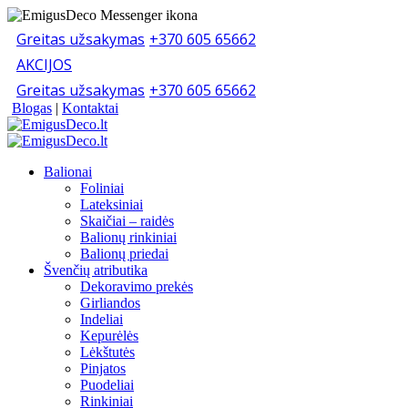
Greitas užsakymas
+370 605 65662
AKCIJOS
Greitas užsakymas
+370 605 65662
Blogas
|
Kontaktai
Balionai
Foliniai
Lateksiniai
Skaičiai – raidės
Balionų rinkiniai
Balionų priedai
Švenčių atributika
Dekoravimo prekės
Girliandos
Indeliai
Kepurėlės
Lėkštutės
Pinjatos
Puodeliai
Rinkiniai