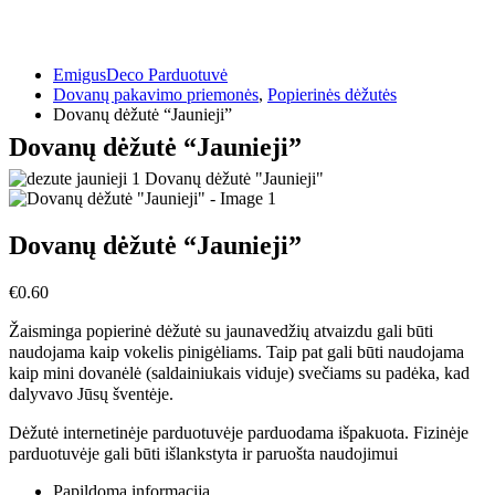
EmigusDeco Parduotuvė
Dovanų pakavimo priemonės
,
Popierinės dėžutės
Dovanų dėžutė “Jaunieji”
Dovanų dėžutė “Jaunieji”
Dovanų dėžutė “Jaunieji”
€
0.60
Žaisminga popierinė dėžutė su jaunavedžių atvaizdu gali būti
naudojama kaip vokelis pinigėliams. Taip pat gali būti naudojama
kaip mini dovanėlė (saldainiukais viduje) svečiams su padėka, kad
dalyvavo Jūsų šventėje.
Dėžutė internetinėje parduotuvėje parduodama išpakuota. Fizinėje
parduotuvėje gali būti išlankstyta ir paruošta naudojimui
Papildoma informacija