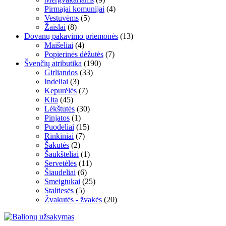
Pirmajai komunijai
(4)
Vestuvėms
(5)
Žaislai
(8)
Dovanų pakavimo priemonės
(13)
Maišeliai
(4)
Popierinės dėžutės
(7)
Švenčių atributika
(190)
Girliandos
(33)
Indeliai
(3)
Kepurėlės
(7)
Kita
(45)
Lėkštutės
(30)
Pinjatos
(1)
Puodeliai
(15)
Rinkiniai
(7)
Šakutės
(2)
Šaukšteliai
(1)
Servetėlės
(11)
Šiaudeliai
(6)
Smeigtukai
(25)
Staltiesės
(5)
Žvakutės - žvakės
(20)