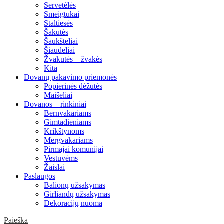
Servetėlės
Smeigtukai
Staltiesės
Šakutės
Šaukšteliai
Šiaudeliai
Žvakutės – žvakės
Kita
Dovanų pakavimo priemonės
Popierinės dėžutės
Maišeliai
Dovanos – rinkiniai
Bernvakariams
Gimtadieniams
Krikštynoms
Mergvakariams
Pirmajai komunijai
Vestuvėms
Žaislai
Paslaugos
Balionų užsakymas
Girliandų užsakymas
Dekoracijų nuoma
Paieška