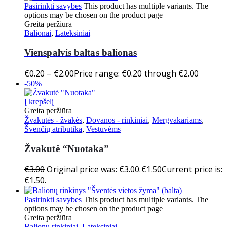
Pasirinkti savybes
This product has multiple variants. The
options may be chosen on the product page
Greita peržiūra
Balionai
,
Lateksiniai
Vienspalvis baltas balionas
€
0.20
–
€
2.00
Price range: €0.20 through €2.00
-50%
Į krepšelį
Greita peržiūra
Žvakutės - žvakės
,
Dovanos - rinkiniai
,
Mergvakariams
,
Švenčių atributika
,
Vestuvėms
Žvakutė “Nuotaka”
€
3.00
Original price was: €3.00.
€
1.50
Current price is:
€1.50.
Pasirinkti savybes
This product has multiple variants. The
options may be chosen on the product page
Greita peržiūra
Balionų rinkiniai
,
Lateksiniai