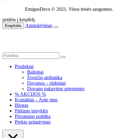
EmigusDeco © 2021. Visos teisės saugomos.
pridėta į krepšelį.
Apmokėjimas
Krepšelis
Produktai
Balionai
Švenčių atributika
Dovanos – rinkiniai
Dovanų pakavimo priemonės
% AKCIJOS %
Kontaktai – Apie mus
Blogas
Pirkimo taisyklės
Privatumo politika
Prekių pristatymas