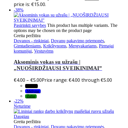
price is: €15.00.
-38%
Pasirinkti savybes
This product has multiple variants. The
options may be chosen on the product page
Greita peržiūra
Dovanos - rinkiniai
,
Dovanų pakavimo priemonės
,
Gimtadieniams
,
Krikštynoms
,
Mergvakariams
,
Pirmajai
komunijai
,
Vestuvėms
Aksominis vokas su užrašu |
„NUOŠIRDŽIAUSI SVEIKINIMAI”
€
4.00
–
€
5.00
Price range: €4.00 through €5.00
Juoda
Mėlyna
Žalia
-22%
Neturime
Daugiau
Greita peržiūra
Dovanos - rinkiniai
,
Dovanų pakavimo priemonės
,