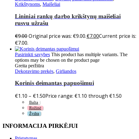
Krikštynoms
,
Maišeliai
Lininiai rankų darbo krikštynų maišeliai
rusvu užrašu
€
9.00
Original price was: €9.00.
€
7.00
Current price is:
€7.00.
Pasirinkti savybes
This product has multiple variants. The
options may be chosen on the product page
Greita peržiūra
Dekoravimo prekės
,
Girliandos
Korinis deimantas papuošimui
€
1.10
–
€
1.50
Price range: €1.10 through €1.50
Balta
Rožinė
Žydra
INFORMACIJA PIRKĖJUI
Pristatymas