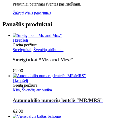
Praktiniai patarimai šventės pasiruošimui.
Žiūrėti visus patarimus
Panašūs produktai
Į krepšelį
Greita peržiūra
Smeigtukai
,
Švenčių atributika
Smeigtukai “Mr. and Mrs.”
€
2.00
Į krepšelį
Greita peržiūra
Kita
,
Švenčių atributika
Automobilio numerių lentelė “MR/MRS”
€
2.00