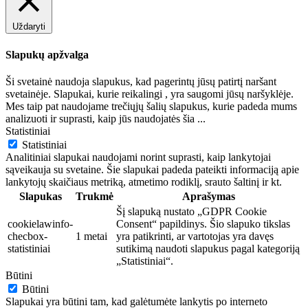
Uždaryti
Slapukų apžvalga
Ši svetainė naudoja slapukus, kad pagerintų jūsų patirtį naršant
svetainėje. Slapukai, kurie reikalingi , yra saugomi jūsų naršyklėje.
Mes taip pat naudojame trečiųjų šalių slapukus, kurie padeda mums
analizuoti ir suprasti, kaip jūs naudojatės šia
...
Statistiniai
Statistiniai
Analitiniai slapukai naudojami norint suprasti, kaip lankytojai
sąveikauja su svetaine. Šie slapukai padeda pateikti informaciją apie
lankytojų skaičiaus metriką, atmetimo rodiklį, srauto šaltinį ir kt.
Slapukas
Trukmė
Aprašymas
Šį slapuką nustato „GDPR Cookie
cookielawinfo-
Consent“ papildinys. Šio slapuko tikslas
checbox-
1 metai
yra patikrinti, ar vartotojas yra davęs
statistiniai
sutikimą naudoti slapukus pagal kategoriją
„Statistiniai“.
Būtini
Būtini
Slapukai yra būtini tam, kad galėtumėte lankytis po interneto