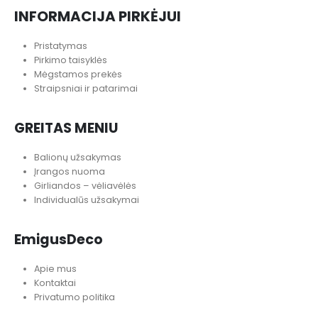
INFORMACIJA PIRKĖJUI
Pristatymas
Pirkimo taisyklės
Mėgstamos prekės
Straipsniai ir patarimai
GREITAS MENIU
Balionų užsakymas
Įrangos nuoma
Girliandos – vėliavėlės
Individualūs užsakymai
EmigusDeco
Apie mus
Kontaktai
Privatumo politika