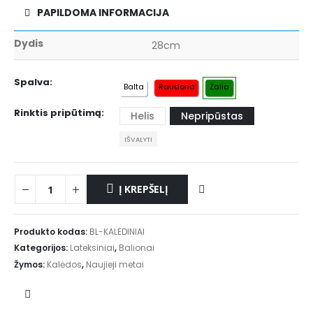
PAPILDOMA INFORMACIJA
Dydis
28cm
Spalva
Balta
Raudona
Žalia
Rinktis pripūtimą
Helis
Nepripūstas
IŠVALYTI
Į KREPŠELĮ
Produkto kodas:
BL-KALEDINIAI
Kategorijos:
Lateksiniai
,
Balionai
Žymos:
Kalėdos
,
Naujieji metai