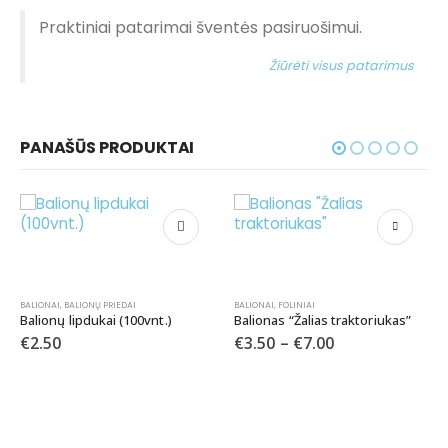
Praktiniai patarimai šventės pasiruošimui.
Žiūrėti visus patarimus
PANAŠŪS PRODUKTAI
BALIONAI
,
BALIONŲ PRIEDAI
BALIONAI
,
FOLINIAI
Balionų lipdukai (100vnt.)
Balionas “Žalias traktoriukas”
€
2.50
€
3.50
–
€
7.00