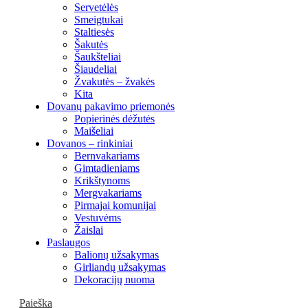
Servetėlės
Smeigtukai
Staltiesės
Šakutės
Šaukšteliai
Šiaudeliai
Žvakutės – žvakės
Kita
Dovanų pakavimo priemonės
Popierinės dėžutės
Maišeliai
Dovanos – rinkiniai
Bernvakariams
Gimtadieniams
Krikštynoms
Mergvakariams
Pirmajai komunijai
Vestuvėms
Žaislai
Paslaugos
Balionų užsakymas
Girliandų užsakymas
Dekoracijų nuoma
Paieška