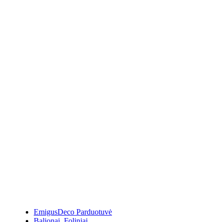
EmigusDeco Parduotuvė
Balionai
,
Foliniai