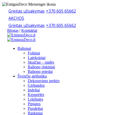
Greitas užsakymas
+370 605 65662
AKCIJOS
Greitas užsakymas
+370 605 65662
Blogas
|
Kontaktai
Balionai
Foliniai
Lateksiniai
Skaičiai – raidės
Balionų rinkiniai
Balionų priedai
Švenčių atributika
Dekoravimo prekės
Girliandos
Indeliai
Kepurėlės
Lėkštutės
Pinjatos
Puodeliai
Rinkiniai