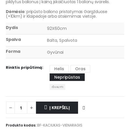
pildytus balionus į kainą įskaičiuotas 1 balionų svarelis.
Dėmėsio
: pripūsto baliono pristatymas Gargžduose
(+10km) ir Klaipėdoje arba atsiėmimas vietoje.
Dydis
92X60cm
Spalva
Balta, Spalvota
Forma
Gyvūnai
Rinktis pripūtimą
Helis
Oras
Nepripūstas
IŠVALYTI
Į KREPŠELĮ
Produkto kodas:
BF-KACIUKAS-VIENARAGIS