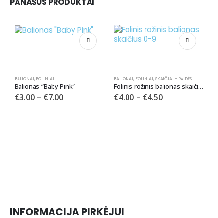
PANAŠŪS PRODUKTAI
BALIONAI
,
FOLINIAI
BALIONAI
,
FOLINIAI
,
SKAIČIAI - RAIDĖS
Balionas “Baby Pink”
Folinis rožinis balionas skaičius 0-9
€
3.00
–
€
7.00
€
4.00
–
€
4.50
BA
F
INFORMACIJA PIRKĖJUI