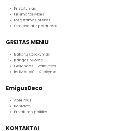
Pristatymas
Pirkimo taisyklės
Mėgstamos prekės
Straipsniai ir patarimai
GREITAS MENIU
Balionų užsakymas
Įrangos nuoma
Girliandos – vėliavėlės
Individualūs užsakymai
EmigusDeco
Apie mus
Kontaktai
Privatumo politika
KONTAKTAI