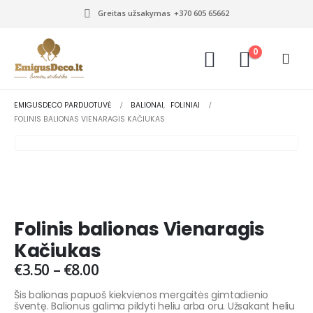
Greitas užsakymas
+370 605 65662
0
EMIGUSDECO PARDUOTUVĖ
BALIONAI
,
FOLINIAI
FOLINIS BALIONAS VIENARAGIS KAČIUKAS
Folinis balionas Vienaragis
Kačiukas
€
3.50
–
€
8.00
Šis balionas papuoš kiekvienos mergaitės gimtadienio
šventę. Balionus galima pildyti heliu arba oru. Užsakant heliu