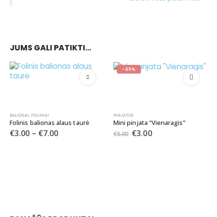
JUMS GALI PATIKTI…
-40%
BALIONAI
,
FOLINIAI
PINJATOS
Folinis balionas alaus taurė
Mini pinjata “Vienaragis”
€
3.00
–
€
7.00
€
3.00
€
5.00