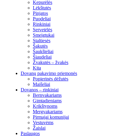
Kepurėlės
Lėkštutės
Pinjatos
Puodeliai
Rinkiniai
Servetėlės
Smeigtukai
Staltiesės
Šakutės
Šaukšteliai
Šiaudeliai
Žvakutės – žvakės
Kita
Dovanų pakavimo priemonės
Popierinės dėžutės
Maišeliai
Dovanos – rinkiniai
Bernvakariams
Gimtadieniams
Krikštynoms
Mergvakariams
Pirmajai komunijai
Vestuvėms
Žaislai
Paslaugos