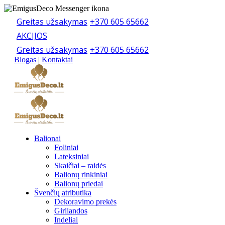
Greitas užsakymas
+370 605 65662
AKCIJOS
Greitas užsakymas
+370 605 65662
Blogas
|
Kontaktai
Balionai
Foliniai
Lateksiniai
Skaičiai – raidės
Balionų rinkiniai
Balionų priedai
Švenčių atributika
Dekoravimo prekės
Girliandos
Indeliai