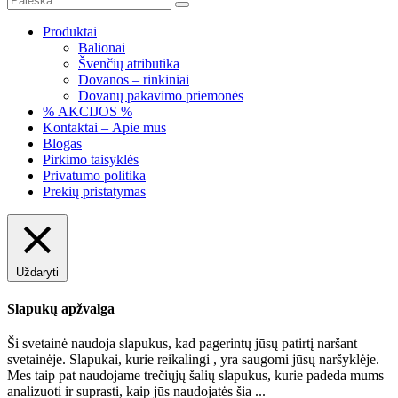
Produktai
Balionai
Švenčių atributika
Dovanos – rinkiniai
Dovanų pakavimo priemonės
% AKCIJOS %
Kontaktai – Apie mus
Blogas
Pirkimo taisyklės
Privatumo politika
Prekių pristatymas
Uždaryti
Slapukų apžvalga
Ši svetainė naudoja slapukus, kad pagerintų jūsų patirtį naršant
svetainėje. Slapukai, kurie reikalingi , yra saugomi jūsų naršyklėje.
Mes taip pat naudojame trečiųjų šalių slapukus, kurie padeda mums
analizuoti ir suprasti, kaip jūs naudojatės šia
...