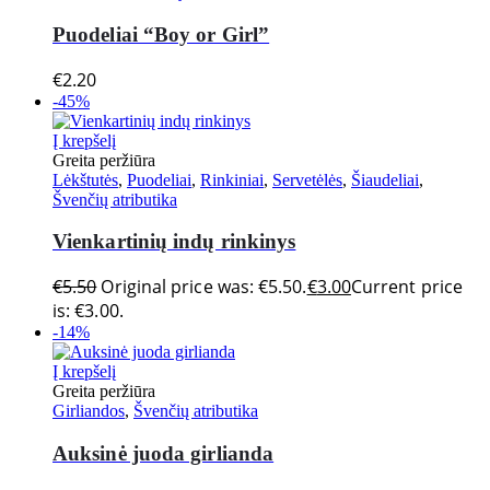
Puodeliai “Boy or Girl”
€
2.20
-45%
Į krepšelį
Greita peržiūra
Lėkštutės
,
Puodeliai
,
Rinkiniai
,
Servetėlės
,
Šiaudeliai
,
Švenčių atributika
Vienkartinių indų rinkinys
€
5.50
Original price was: €5.50.
€
3.00
Current price
is: €3.00.
-14%
Į krepšelį
Greita peržiūra
Girliandos
,
Švenčių atributika
Auksinė juoda girlianda