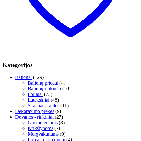
Kategorijos
Balionai
(129)
Balionų priedai
(4)
Balionų rinkiniai
(10)
Foliniai
(73)
Lateksiniai
(48)
Skaičiai - raidės
(11)
Dekoravimo prekės
(9)
Dovanos - rinkiniai
(27)
Gimtadieniams
(8)
Krikštynoms
(7)
Mergvakariams
(9)
Pirmajai komunijai
(4)