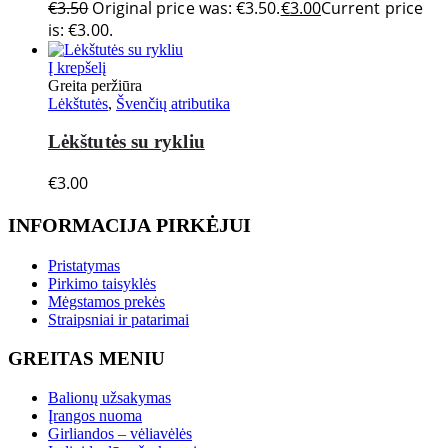
€
3.50
Original price was: €3.50.
€
3.00
Current price
is: €3.00.
Į krepšelį
Greita peržiūra
Lėkštutės
,
Švenčių atributika
Lėkštutės su rykliu
€
3.00
INFORMACIJA PIRKĖJUI
Pristatymas
Pirkimo taisyklės
Mėgstamos prekės
Straipsniai ir patarimai
GREITAS MENIU
Balionų užsakymas
Įrangos nuoma
Girliandos – vėliavėlės