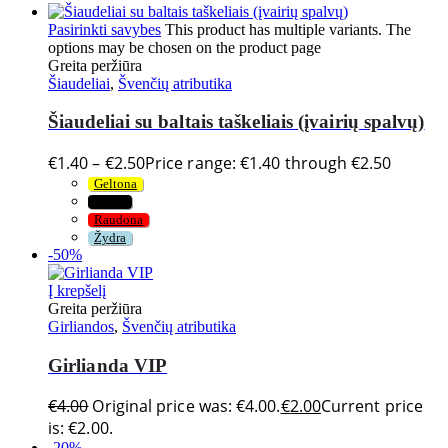
Pasirinkti savybes
This product has multiple variants. The
options may be chosen on the product page
Greita peržiūra
Šiaudeliai
,
Švenčių atributika
Šiaudeliai su baltais taškeliais (įvairių spalvų)
€
1.40
–
€
2.50
Price range: €1.40 through €2.50
Geltona
Juoda
Raudona
Žydra
-50%
Į krepšelį
Greita peržiūra
Girliandos
,
Švenčių atributika
Girlianda VIP
€
4.00
Original price was: €4.00.
€
2.00
Current price
is: €2.00.
-20%