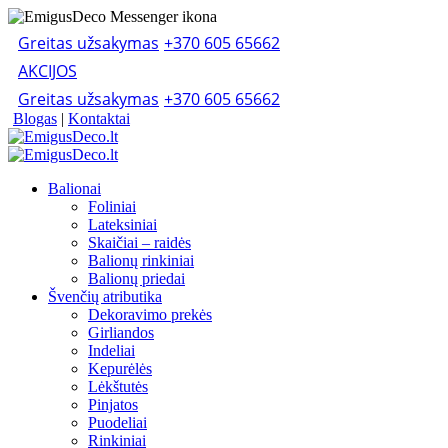
Greitas užsakymas
+370 605 65662
AKCIJOS
Greitas užsakymas
+370 605 65662
Blogas
|
Kontaktai
Balionai
Foliniai
Lateksiniai
Skaičiai – raidės
Balionų rinkiniai
Balionų priedai
Švenčių atributika
Dekoravimo prekės
Girliandos
Indeliai
Kepurėlės
Lėkštutės
Pinjatos
Puodeliai
Rinkiniai