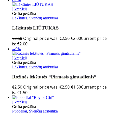
Į krepšelį
Greita peržiūra
Lėkštutės
,
Švenčių atributika
Lėkštutės LIŪTUKAS
€
2.50
Original price was: €2.50.
€
2.00
Current price
is: €2.00.
-40%
Į krepšelį
Greita peržiūra
Lėkštutės
,
Švenčių atributika
Rožinės lėkštutės “Pirmasis gimtadienis”
€
2.50
Original price was: €2.50.
€
1.50
Current price
is: €1.50.
Į krepšelį
Greita peržiūra
Puodeliai
,
Švenčių atributika