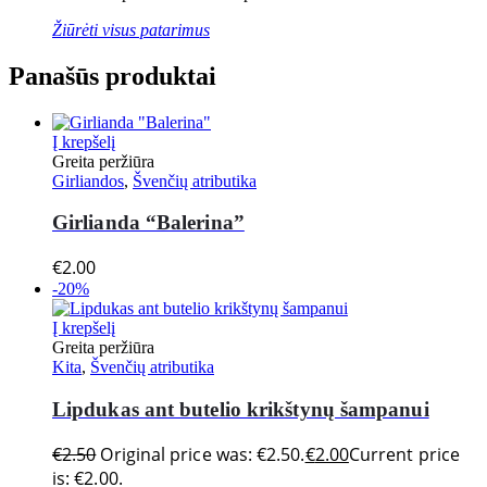
Žiūrėti visus patarimus
Panašūs produktai
Į krepšelį
Greita peržiūra
Girliandos
,
Švenčių atributika
Girlianda “Balerina”
€
2.00
-20%
Į krepšelį
Greita peržiūra
Kita
,
Švenčių atributika
Lipdukas ant butelio krikštynų šampanui
€
2.50
Original price was: €2.50.
€
2.00
Current price
is: €2.00.