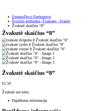
EmigusDeco Parduotuvė
Švenčių atributika
,
Žvakutės - žvakės
Žvakutė skaičius “8”
Žvakutė skaičius “8”
Žvakutė skaičius “8”
€
1.50
Žvakutė ant torto.
Papildoma informacija
Papildoma informacija