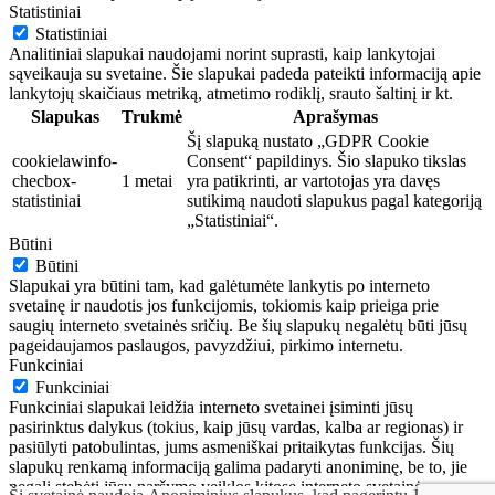
Statistiniai
Statistiniai
Analitiniai slapukai naudojami norint suprasti, kaip lankytojai
sąveikauja su svetaine. Šie slapukai padeda pateikti informaciją apie
lankytojų skaičiaus metriką, atmetimo rodiklį, srauto šaltinį ir kt.
Slapukas
Trukmė
Aprašymas
Šį slapuką nustato „GDPR Cookie
cookielawinfo-
Consent“ papildinys. Šio slapuko tikslas
checbox-
1 metai
yra patikrinti, ar vartotojas yra davęs
statistiniai
sutikimą naudoti slapukus pagal kategoriją
„Statistiniai“.
Būtini
Būtini
Slapukai yra būtini tam, kad galėtumėte lankytis po interneto
svetainę ir naudotis jos funkcijomis, tokiomis kaip prieiga prie
saugių interneto svetainės sričių. Be šių slapukų negalėtų būti jūsų
pageidaujamos paslaugos, pavyzdžiui, pirkimo internetu.
Funkciniai
Funkciniai
Funkciniai slapukai leidžia interneto svetainei įsiminti jūsų
pasirinktus dalykus (tokius, kaip jūsų vardas, kalba ar regionas) ir
pasiūlyti patobulintas, jums asmeniškai pritaikytas funkcijas. Šių
slapukų renkamą informaciją galima padaryti anoniminę, be to, jie
negali stebėti jūsų naršymo veiklos kitose interneto svetainėse.