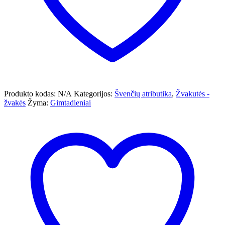
Produkto kodas:
N/A
Kategorijos:
Švenčių atributika
,
Žvakutės -
žvakės
Žyma:
Gimtadieniai