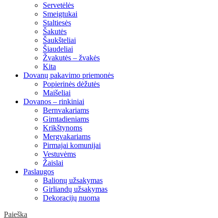
Servetėlės
Smeigtukai
Staltiesės
Šakutės
Šaukšteliai
Šiaudeliai
Žvakutės – žvakės
Kita
Dovanų pakavimo priemonės
Popierinės dėžutės
Maišeliai
Dovanos – rinkiniai
Bernvakariams
Gimtadieniams
Krikštynoms
Mergvakariams
Pirmajai komunijai
Vestuvėms
Žaislai
Paslaugos
Balionų užsakymas
Girliandų užsakymas
Dekoracijų nuoma
Paieška