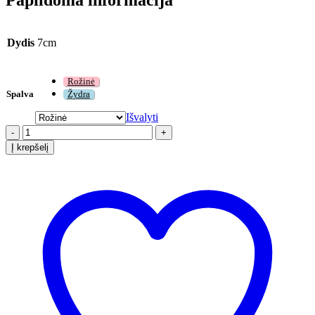
Dydis
7cm
Rožinė
Spalva
Žydra
Išvalyti
-
+
Į krepšelį