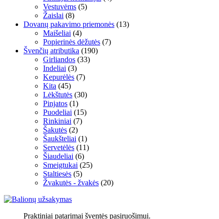
Vestuvėms
(5)
Žaislai
(8)
Dovanų pakavimo priemonės
(13)
Maišeliai
(4)
Popierinės dėžutės
(7)
Švenčių atributika
(190)
Girliandos
(33)
Indeliai
(3)
Kepurėlės
(7)
Kita
(45)
Lėkštutės
(30)
Pinjatos
(1)
Puodeliai
(15)
Rinkiniai
(7)
Šakutės
(2)
Šaukšteliai
(1)
Servetėlės
(11)
Šiaudeliai
(6)
Smeigtukai
(25)
Staltiesės
(5)
Žvakutės - žvakės
(20)
Praktiniai patarimai šventės pasiruošimui.