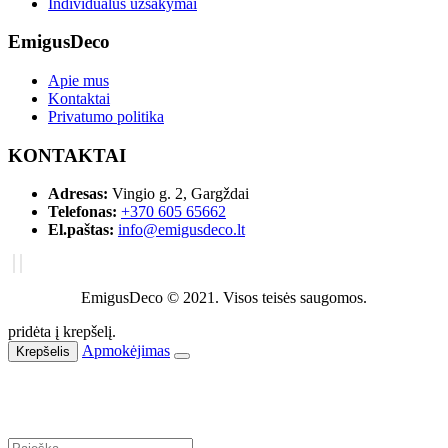
Individualūs užsakymai
EmigusDeco
Apie mus
Kontaktai
Privatumo politika
KONTAKTAI
Adresas:
Vingio g. 2, Gargždai
Telefonas:
+370 605 65662
El.paštas:
info@emigusdeco.lt
EmigusDeco © 2021. Visos teisės saugomos.
pridėta į krepšelį.
Apmokėjimas
Krepšelis