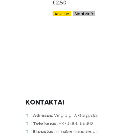
€
2.50
Auksinė
Sidabrinė
L
L
KONTAKTAI
Adresas:
Vingio g. 2, Gargždai
Telefonas:
+370 605 65662
El.paštas:
info@emigusdeco.lt