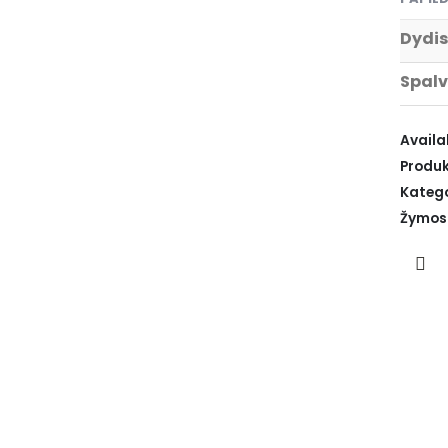
Dydis
Spal
Availab
Produk
Katego
Žymos