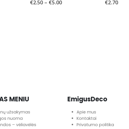
€
2.50
–
€
5.00
€
2.70
AS MENIU
EmigusDeco
onų užsakymas
Apie mus
ngos nuoma
Kontaktai
iandos – vėliavėlės
Privatumo politika