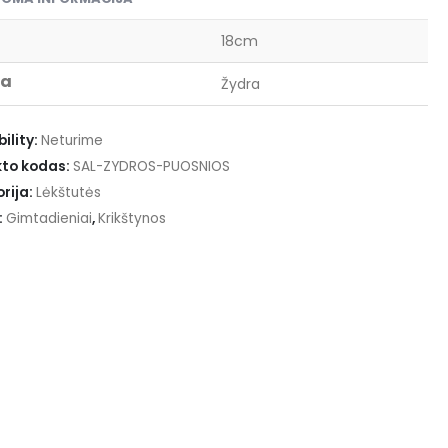
18cm
va
Žydra
ility:
Neturime
to kodas:
SAL-ZYDROS-PUOSNIOS
rija:
Lėkštutės
:
Gimtadieniai
,
Krikštynos