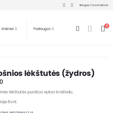
Blogas
|
Kontaktai
0
rinkiniai
Paslaugos
šnios lėkštutės (žydros)
0
inės lėkštutės puoštos aukso krašteliu.
ėje 6vnt.
DOMA INFORMACIJA