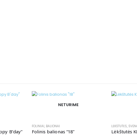
NETURIME
FOLINIAI
,
BALIONAI
LĖKŠTUTĖS
,
ŠVEN
ppy B’day”
Folinis balionas “18”
Lėkštutės 