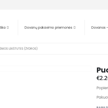
tika
Dovanų pakavimo priemonės
Dovanos – 
ŠNIOS LĖKŠTUTĖS (ŽYDROS)
Puo
€
2.2
Popier
Pakuot
PAPIL