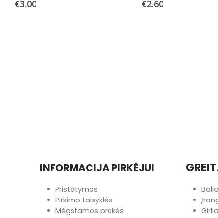
€
3.00
€
2.60
GREIT
INFORMACIJA PIRKĖJUI
Pristatymas
Bali
Pirkimo taisyklės
Įra
Mėgstamos prekės
Girl