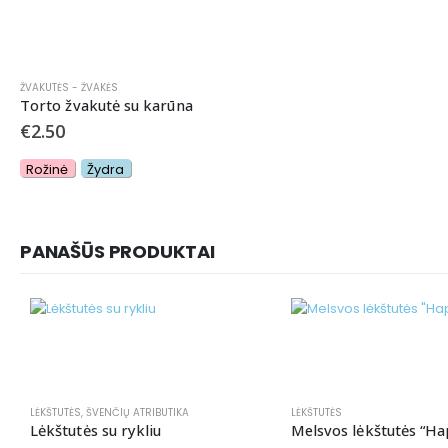
ŽVAKUTĖS - ŽVAKĖS
Torto žvakutė su karūna
€
2.50
Rožinė
Žydra
PANAŠŪS PRODUKTAI
LĖKŠTUTĖS
,
ŠVENČIŲ ATRIBUTIKA
LĖKŠTUTĖS
Lėkštutės su rykliu
Melsvos lėkštutės “Ha