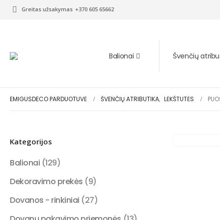
Greitas užsakymas
+370 605 65662
Balionai
Švenčių atribu
EMIGUSDECO PARDUOTUVĖ
ŠVENČIŲ ATRIBUTIKA
,
LĖKŠTUTĖS
PUO
Kategorijos
Balionai
(129)
Dekoravimo prekės
(9)
Dovanos - rinkiniai
(27)
Dovanų pakavimo priemonės
(13)