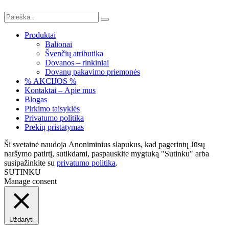
Produktai
Balionai
Švenčių atributika
Dovanos – rinkiniai
Dovanų pakavimo priemonės
% AKCIJOS %
Kontaktai – Apie mus
Blogas
Pirkimo taisyklės
Privatumo politika
Prekių pristatymas
Ši svetainė naudoja Anoniminius slapukus, kad pagerintų Jūsų
naršymo patirtį, sutikdami, paspauskite mygtuką "Sutinku" arba
susipažinkite su
privatumo politika
.
SUTINKU
Manage consent
Uždaryti