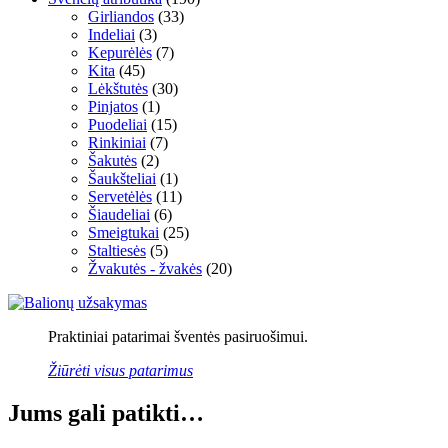
Girliandos
(33)
Indeliai
(3)
Kepurėlės
(7)
Kita
(45)
Lėkštutės
(30)
Pinjatos
(1)
Puodeliai
(15)
Rinkiniai
(7)
Šakutės
(2)
Šaukšteliai
(1)
Servetėlės
(11)
Šiaudeliai
(6)
Smeigtukai
(25)
Staltiesės
(5)
Žvakutės - žvakės
(20)
Praktiniai patarimai šventės pasiruošimui.
Žiūrėti visus patarimus
Jums gali patikti…