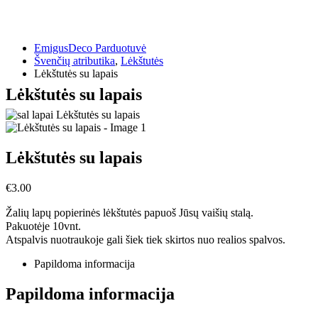
EmigusDeco Parduotuvė
Švenčių atributika
,
Lėkštutės
Lėkštutės su lapais
Lėkštutės su lapais
Lėkštutės su lapais
€
3.00
Žalių lapų popierinės lėkštutės papuoš Jūsų vaišių stalą.
Pakuotėje 10vnt.
Atspalvis nuotraukoje gali šiek tiek skirtos nuo realios spalvos.
Papildoma informacija
Papildoma informacija