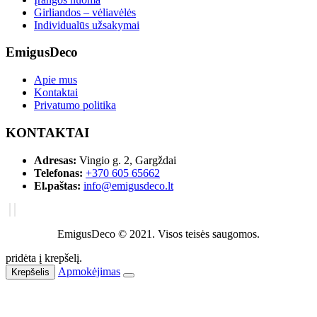
Girliandos – vėliavėlės
Individualūs užsakymai
EmigusDeco
Apie mus
Kontaktai
Privatumo politika
KONTAKTAI
Adresas:
Vingio g. 2, Gargždai
Telefonas:
+370 605 65662
El.paštas:
info@emigusdeco.lt
EmigusDeco © 2021. Visos teisės saugomos.
pridėta į krepšelį.
Apmokėjimas
Krepšelis