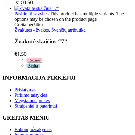
is: €0.50.
Pasirinkti savybes
This product has multiple variants. The
options may be chosen on the product page
Greita peržiūra
Žvakutės - žvakės
,
Švenčių atributika
Žvakutė skaičius “7”
€
1.50
Rožinė
Žydra
INFORMACIJA PIRKĖJUI
Pristatymas
Pirkimo taisyklės
Mėgstamos prekės
Straipsniai ir patarimai
GREITAS MENIU
Balionų užsakymas
Įrangos nuoma