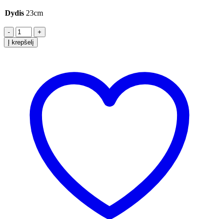
Dydis
23cm
-
+
Į krepšelį