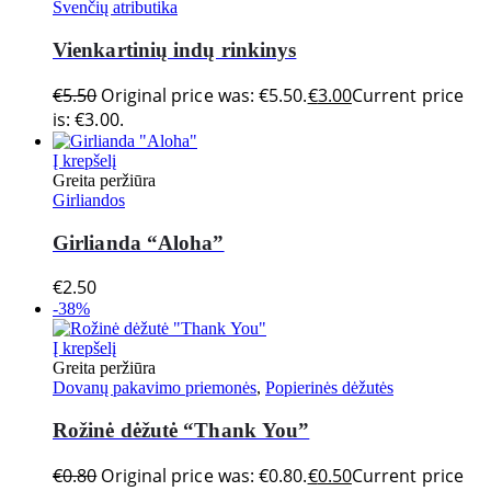
Švenčių atributika
Vienkartinių indų rinkinys
€
5.50
Original price was: €5.50.
€
3.00
Current price
is: €3.00.
Į krepšelį
Greita peržiūra
Girliandos
Girlianda “Aloha”
€
2.50
-38%
Į krepšelį
Greita peržiūra
Dovanų pakavimo priemonės
,
Popierinės dėžutės
Rožinė dėžutė “Thank You”
€
0.80
Original price was: €0.80.
€
0.50
Current price