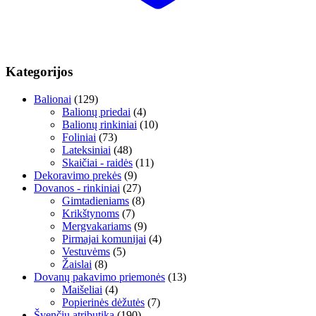
Kategorijos
Balionai
(129)
Balionų priedai
(4)
Balionų rinkiniai
(10)
Foliniai
(73)
Lateksiniai
(48)
Skaičiai - raidės
(11)
Dekoravimo prekės
(9)
Dovanos - rinkiniai
(27)
Gimtadieniams
(8)
Krikštynoms
(7)
Mergvakariams
(9)
Pirmajai komunijai
(4)
Vestuvėms
(5)
Žaislai
(8)
Dovanų pakavimo priemonės
(13)
Maišeliai
(4)
Popierinės dėžutės
(7)
Švenčių atributika
(190)