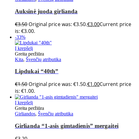
Auksinė juoda girlianda
€
3.50
Original price was: €3.50.
€
3.00
Current price
is: €3.00.
-33%
Į krepšelį
Greita peržiūra
Kita
,
Švenčių atributika
Lipdukai “40th”
€
1.50
Original price was: €1.50.
€
1.00
Current price
is: €1.00.
Į krepšelį
Greita peržiūra
Girliandos
,
Švenčių atributika
Girlianda “1-asis gimtadienis” mergaitei
€
3.20