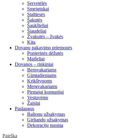
Servetėlės
Smeigtukai
Staltiesės
Šakutės
Šaukšteliai
Šiaudeliai
Žvakutės – žvakės
Kita
Dovanų pakavimo priemonės
Popierinės dėžutės
Maišeliai
Dovanos – rinkiniai
Bernvakariams
Gimtadieniams
Krikštynoms
Mergvakariams
Pirmajai komunijai
Vestuvėms
Žaislai
Paslaugos
Balionų užsakymas
Girliandų užsakymas
Dekoracijų nuoma
Paieška