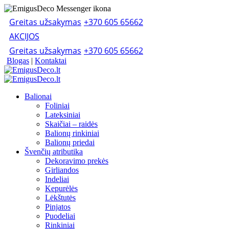
Greitas užsakymas
+370 605 65662
AKCIJOS
Greitas užsakymas
+370 605 65662
Blogas
|
Kontaktai
Balionai
Foliniai
Lateksiniai
Skaičiai – raidės
Balionų rinkiniai
Balionų priedai
Švenčių atributika
Dekoravimo prekės
Girliandos
Indeliai
Kepurėlės
Lėkštutės
Pinjatos
Puodeliai
Rinkiniai