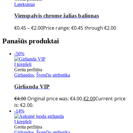
Lateksiniai
Vienspalvis chrome žalias balionas
€
0.45
–
€
2.00
Price range: €0.45 through €2.00
Panašūs produktai
-50%
Į krepšelį
Greita peržiūra
Girliandos
,
Švenčių atributika
Girlianda VIP
€
4.00
Original price was: €4.00.
€
2.00
Current price
is: €2.00.
-14%
Į krepšelį
Greita peržiūra
Girliandos
,
Švenčių atributika