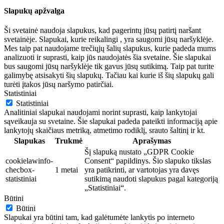
Slapukų apžvalga
Ši svetainė naudoja slapukus, kad pagerintų jūsų patirtį naršant
svetainėje. Slapukai, kurie reikalingi , yra saugomi jūsų naršyklėje.
Mes taip pat naudojame trečiųjų šalių slapukus, kurie padeda mums
analizuoti ir suprasti, kaip jūs naudojatės šia svetaine. Šie slapukai
bus saugomi jūsų naršyklėje tik gavus jūsų sutikimą. Taip pat turite
galimybę atsisakyti šių slapukų. Tačiau kai kurie iš šių slapukų gali
turėti įtakos jūsų naršymo patirčiai.
Statistiniai
Statistiniai
Analitiniai slapukai naudojami norint suprasti, kaip lankytojai
sąveikauja su svetaine. Šie slapukai padeda pateikti informaciją apie
lankytojų skaičiaus metriką, atmetimo rodiklį, srauto šaltinį ir kt.
Slapukas
Trukmė
Aprašymas
Šį slapuką nustato „GDPR Cookie
cookielawinfo-
Consent“ papildinys. Šio slapuko tikslas
checbox-
1 metai
yra patikrinti, ar vartotojas yra davęs
statistiniai
sutikimą naudoti slapukus pagal kategoriją
„Statistiniai“.
Būtini
Būtini
Slapukai yra būtini tam, kad galėtumėte lankytis po interneto