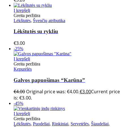
Į krepšelį
Greita peržiūra
Lėkštutės
,
Švenčių atributika
Lėkštutės su rykliu
€
3.00
-25%
Į krepšelį
Greita peržiūra
Kepurėlės
Galvos papuošimas “Karūna”
€
4.00
Original price was: €4.00.
€
3.00
Current price
is: €3.00.
-45%
Į krepšelį
Greita peržiūra
Lėkštutės
,
Puodeliai
,
Rinkiniai
,
Servetėlės
,
Šiaudeliai
,