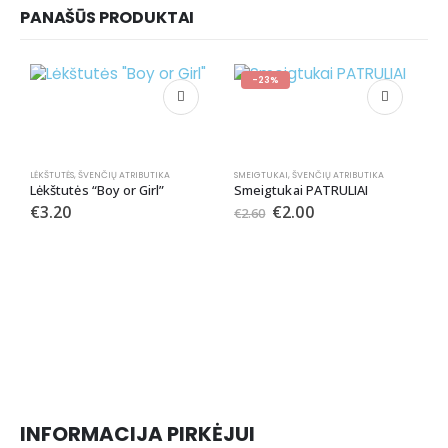
PANAŠŪS PRODUKTAI
-23%
LĖKŠTUTĖS
,
ŠVENČIŲ ATRIBUTIKA
SMEIGTUKAI
,
ŠVENČIŲ ATRIBUTIKA
Lėkštutės “Boy or Girl”
Smeigtukai PATRULIAI
€
3.20
€
2.00
€
2.60
S
S
INFORMACIJA PIRKĖJUI