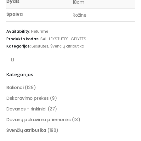
Dydis
18cm
Spalva
Rožinė
Availability:
Neturime
Produkto kodas:
SAL-LEKSTUTES-GELYTES
Kategorijos:
Lėkštutės
,
Švenčių atributika
Kategorijos
Balionai
(129)
Dekoravimo prekės
(9)
Dovanos - rinkiniai
(27)
Dovanų pakavimo priemonės
(13)
Švenčių atributika
(190)