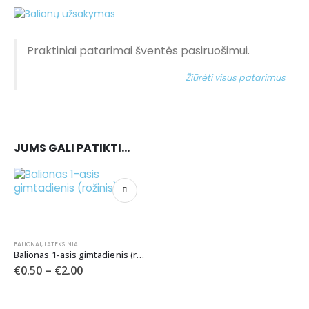
Praktiniai patarimai šventės pasiruošimui.
Žiūrėti visus patarimus
JUMS GALI PATIKTI…
BALIONAI
,
LATEKSINIAI
Balionas 1-asis gimtadienis (rožinis)
€
0.50
–
€
2.00