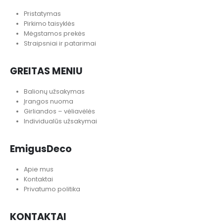
Pristatymas
Pirkimo taisyklės
Mėgstamos prekės
Straipsniai ir patarimai
GREITAS MENIU
Balionų užsakymas
Įrangos nuoma
Girliandos – vėliavėlės
Individualūs užsakymai
EmigusDeco
Apie mus
Kontaktai
Privatumo politika
KONTAKTAI