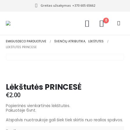
Greitas užsakymas
+370 605 65662
0
EMIGUSDECO PARDUOTUVĖ
ŠVENČIŲ ATRIBUTIKA
,
LĖKŠTUTĖS
LĖKŠTUTĖS PRINCESĖ
Lėkštutės PRINCESĖ
€
2.00
Popierinės vienkartinės lėkštutės.
Pakuotėje 6vnt.
Atspalvis nuotraukoje gali šiek tiek skirtis nuo realios spalvos.