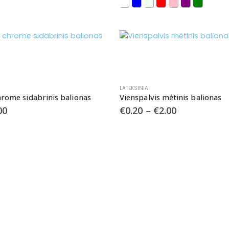
LATEKSINIAI
hrome sidabrinis balionas
Vienspalvis mėtinis balionas
00
€
0.20
–
€
2.00