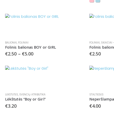
BALIONAI
,
FOLINIAI
FOLINIAI
,
SKAIČIAI 
Folinis balionas BOY or GIRL
Folinis balion
€
2.50
–
€
5.00
€
2.50
LĖKŠTUTĖS
,
ŠVENČIŲ ATRIBUTIKA
STALTIESĖS
Lėkštutės “Boy or Girl”
Neperšlampama
€
3.20
€
4.00