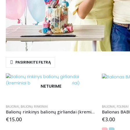
PASIRINKITE FILTRĄ
NETURIME
BALIONAI
,
BALIONŲ RINKINIAI
BALIONAI
,
FOLINIAI
Balionų rinkinys balionų girliandai (kreminiai balti auksiniai atspalviai)
Balionas BAB
€
15.00
€
3.00