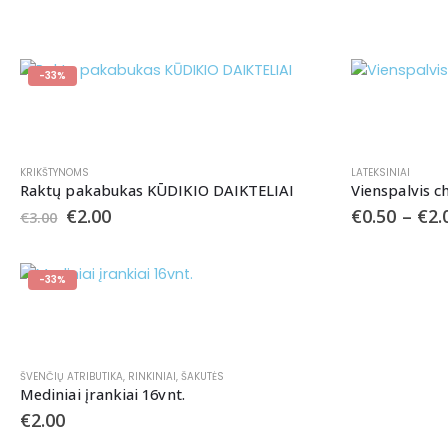
-33%
KRIKŠTYNOMS
LATEKSINIAI
Raktų pakabukas KŪDIKIO DAIKTELIAI
Vienspalvis c
€
2.00
€
0.50
–
€
2.
€
3.00
-33%
ŠVENČIŲ ATRIBUTIKA
,
RINKINIAI
,
ŠAKUTĖS
Mediniai įrankiai 16vnt.
€
2.00