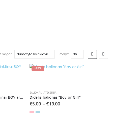
ti pagal:
Rodyti:
-23%
BALIONAI
,
LATEKSINIAI
Pastatomas balionas pasirinktinai BOY arba GIRL
Didelis balionas “Boy or Girl”
€
5.00
–
€
19.00