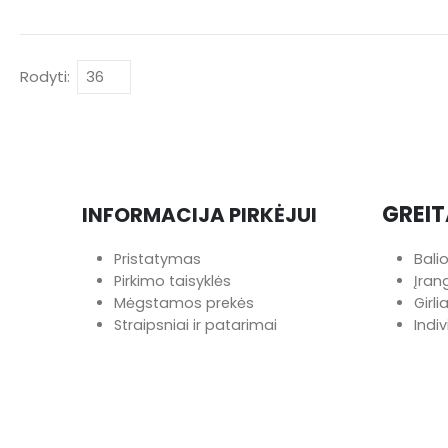
Rodyti:
GREIT
INFORMACIJA PIRKĖJUI
Pristatymas
Bali
Pirkimo taisyklės
Įra
Mėgstamos prekės
Girl
Straipsniai ir patarimai
Indi