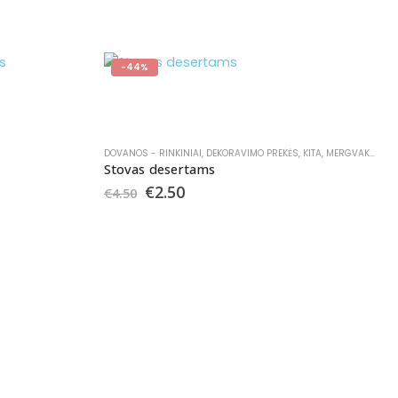
-44%
DOVANOS - RINKINIAI
,
DEKORAVIMO PREKĖS
,
KITA
,
MERGVAKARIAMS
Stovas desertams
€
2.50
€
4.50