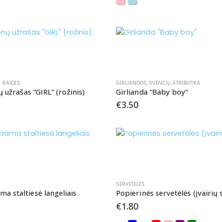
- RAIDĖS
GIRLIANDOS
,
ŠVENČIŲ ATRIBUTIKA
ų užrašas “GIRL” (rožinis)
Girlianda “Baby boy”
€
3.50
SERVETĖLĖS
 staltiesė langeliais
Popierinės servetėlės (įvairių 
€
1.80