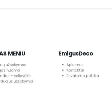
AS MENIU
EmigusDeco
onų užsakymas
Apie mus
ngos nuoma
Kontaktai
iandos – vėliavėlės
Privatumo politika
vidualūs užsakymai