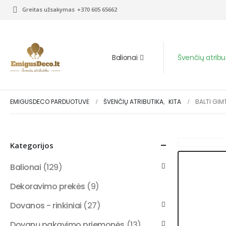
Greitas užsakymas
+370 605 65662
Balionai
Švenčių atribu
EMIGUSDECO PARDUOTUVĖ
ŠVENČIŲ ATRIBUTIKA
,
KITA
BALTI GIM
Kategorijos
Balionai
(129)
Dekoravimo prekės
(9)
Dovanos - rinkiniai
(27)
Dovanų pakavimo priemonės
(13)