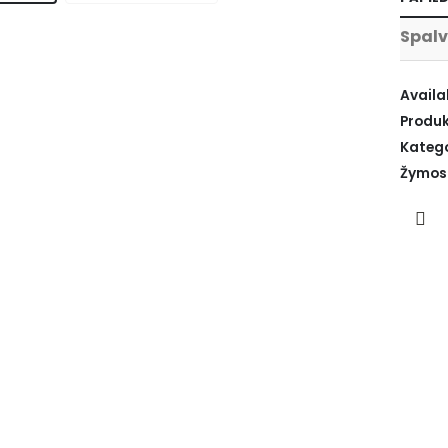
Spal
Availab
Produk
Katego
Žymos