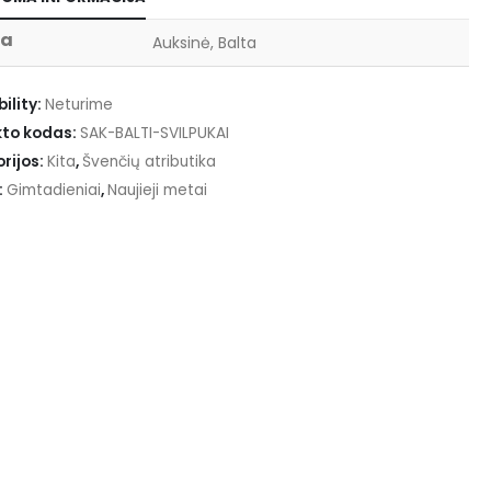
va
Auksinė, Balta
ility:
Neturime
to kodas:
SAK-BALTI-SVILPUKAI
rijos:
Kita
,
Švenčių atributika
:
Gimtadieniai
,
Naujieji metai