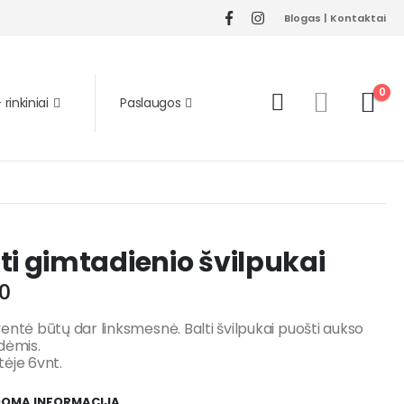
Blogas
|
Kontaktai
0
rinkiniai
Paslaugos
ti gimtadienio švilpukai
0
entė būtų dar linksmesnė. Balti švilpukai puošti aukso
dėmis.
ėje 6vnt.
DOMA INFORMACIJA