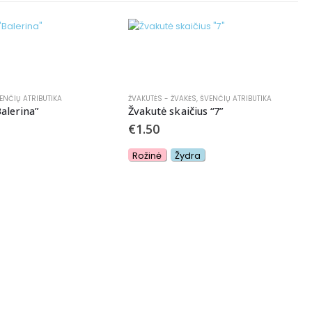
ENČIŲ ATRIBUTIKA
ŽVAKUTĖS - ŽVAKĖS
,
ŠVENČIŲ ATRIBUTIKA
Balerina”
Žvakutė skaičius “7”
€
1.50
Rožinė
Žydra