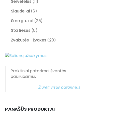
Servetėlės
(11)
Šiaudeliai
(6)
Smeigtukai
(25)
Staltiesės
(5)
Žvakutės - žvakės
(20)
Praktiniai patarimai šventės
pasiruošimui.
Žiūrėti visus patarimus
PANAŠŪS PRODUKTAI