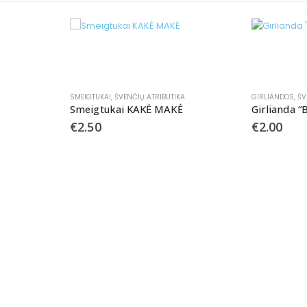
SMEIGTUKAI
,
ŠVENČIŲ ATRIBUTIKA
GIRLIANDOS
,
ŠV
Smeigtukai KAKĖ MAKĖ
Girlianda “
€
2.50
€
2.00