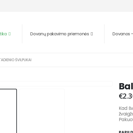
tika
Dovanų pakavimo priemonės
Dovanos – 
TADIENIO ŠVILPUKAI
Bal
€
2.3
Kad šv
žvaigž
Pakuot
PAPIL