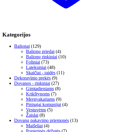
Kategorijos
Balionai
(129)
Balionų priedai
(4)
Balionų rinkiniai
(10)
Foliniai
(73)
Lateksiniai
(48)
Skaičiai - raidės
(11)
Dekoravimo prekės
(9)
Dovanos - rinkiniai
(27)
Gimtadieniams
(8)
Krikštynoms
(7)
Mergvakariams
(9)
Pirmajai komunijai
(4)
Vestuvėms
(5)
Žaislai
(8)
Dovanų pakavimo priemonės
(13)
Maišeliai
(4)
Popierinės dėžutės
(7)