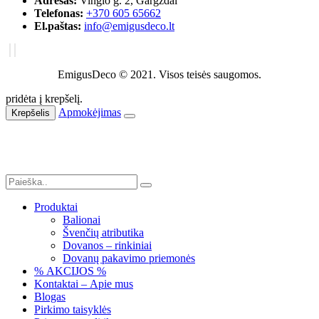
Adresas:
Vingio g. 2, Gargždai
Telefonas:
+370 605 65662
El.paštas:
info@emigusdeco.lt
EmigusDeco © 2021. Visos teisės saugomos.
pridėta į krepšelį.
Apmokėjimas
Krepšelis
Produktai
Balionai
Švenčių atributika
Dovanos – rinkiniai
Dovanų pakavimo priemonės
% AKCIJOS %
Kontaktai – Apie mus
Blogas
Pirkimo taisyklės