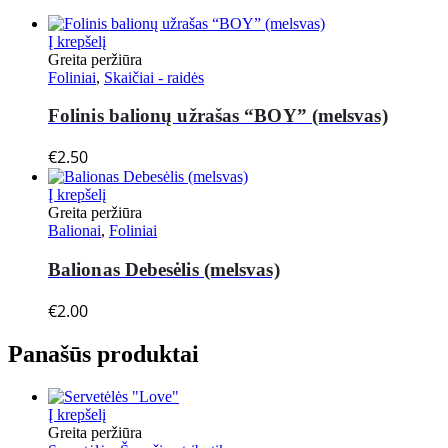
Į krepšelį
Greita peržiūra
Foliniai
,
Skaičiai - raidės
Folinis balionų užrašas “BOY” (melsvas)
€
2.50
Į krepšelį
Greita peržiūra
Balionai
,
Foliniai
Balionas Debesėlis (melsvas)
€
2.00
Panašūs produktai
Į krepšelį
Greita peržiūra