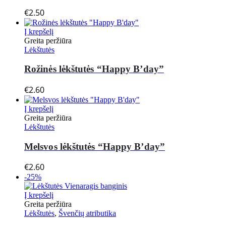
€
2.50
Į krepšelį
Greita peržiūra
Lėkštutės
Rožinės lėkštutės “Happy B’day”
€
2.60
Į krepšelį
Greita peržiūra
Lėkštutės
Melsvos lėkštutės “Happy B’day”
€
2.60
-25%
Į krepšelį
Greita peržiūra
Lėkštutės
,
Švenčių atributika