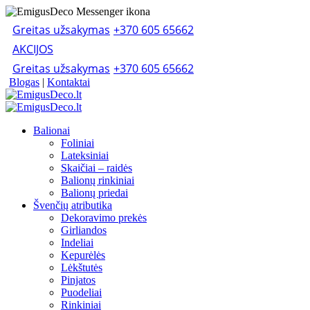
Greitas užsakymas
+370 605 65662
AKCIJOS
Greitas užsakymas
+370 605 65662
Blogas
|
Kontaktai
Balionai
Foliniai
Lateksiniai
Skaičiai – raidės
Balionų rinkiniai
Balionų priedai
Švenčių atributika
Dekoravimo prekės
Girliandos
Indeliai
Kepurėlės
Lėkštutės
Pinjatos
Puodeliai
Rinkiniai