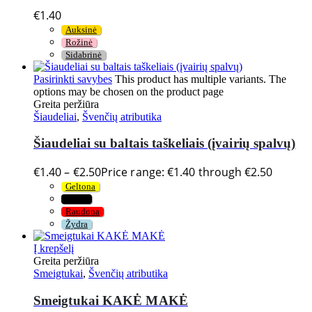
€
1.40
Auksinė
Rožinė
Sidabrinė
Pasirinkti savybes
This product has multiple variants. The
options may be chosen on the product page
Greita peržiūra
Šiaudeliai
,
Švenčių atributika
Šiaudeliai su baltais taškeliais (įvairių spalvų)
€
1.40
–
€
2.50
Price range: €1.40 through €2.50
Geltona
Juoda
Raudona
Žydra
Į krepšelį
Greita peržiūra
Smeigtukai
,
Švenčių atributika
Smeigtukai KAKĖ MAKĖ