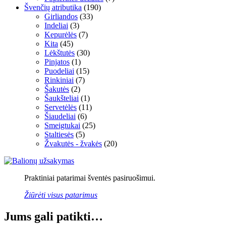
Švenčių atributika
(190)
Girliandos
(33)
Indeliai
(3)
Kepurėlės
(7)
Kita
(45)
Lėkštutės
(30)
Pinjatos
(1)
Puodeliai
(15)
Rinkiniai
(7)
Šakutės
(2)
Šaukšteliai
(1)
Servetėlės
(11)
Šiaudeliai
(6)
Smeigtukai
(25)
Staltiesės
(5)
Žvakutės - žvakės
(20)
Praktiniai patarimai šventės pasiruošimui.
Žiūrėti visus patarimus
Jums gali patikti…