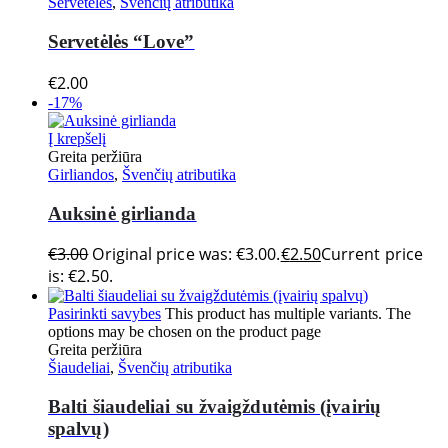
Servetėlės
,
Švenčių atributika
Servetėlės “Love”
€
2.00
-17%
Į krepšelį
Greita peržiūra
Girliandos
,
Švenčių atributika
Auksinė girlianda
€
3.00
Original price was: €3.00.
€
2.50
Current price
is: €2.50.
Pasirinkti savybes
This product has multiple variants. The
options may be chosen on the product page
Greita peržiūra
Šiaudeliai
,
Švenčių atributika
Balti šiaudeliai su žvaigždutėmis (įvairių
spalvų)