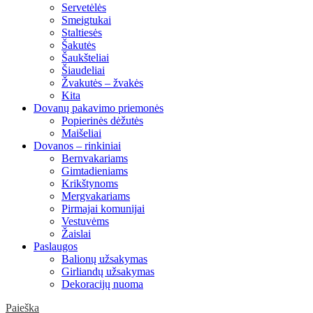
Servetėlės
Smeigtukai
Staltiesės
Šakutės
Šaukšteliai
Šiaudeliai
Žvakutės – žvakės
Kita
Dovanų pakavimo priemonės
Popierinės dėžutės
Maišeliai
Dovanos – rinkiniai
Bernvakariams
Gimtadieniams
Krikštynoms
Mergvakariams
Pirmajai komunijai
Vestuvėms
Žaislai
Paslaugos
Balionų užsakymas
Girliandų užsakymas
Dekoracijų nuoma
Paieška