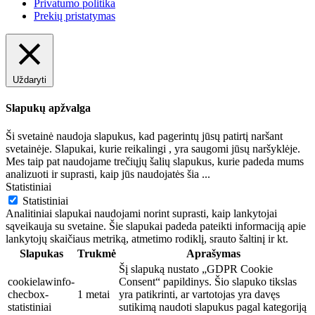
Privatumo politika
Prekių pristatymas
Uždaryti
Slapukų apžvalga
Ši svetainė naudoja slapukus, kad pagerintų jūsų patirtį naršant
svetainėje. Slapukai, kurie reikalingi , yra saugomi jūsų naršyklėje.
Mes taip pat naudojame trečiųjų šalių slapukus, kurie padeda mums
analizuoti ir suprasti, kaip jūs naudojatės šia
...
Statistiniai
Statistiniai
Analitiniai slapukai naudojami norint suprasti, kaip lankytojai
sąveikauja su svetaine. Šie slapukai padeda pateikti informaciją apie
lankytojų skaičiaus metriką, atmetimo rodiklį, srauto šaltinį ir kt.
Slapukas
Trukmė
Aprašymas
Šį slapuką nustato „GDPR Cookie
cookielawinfo-
Consent“ papildinys. Šio slapuko tikslas
checbox-
1 metai
yra patikrinti, ar vartotojas yra davęs
statistiniai
sutikimą naudoti slapukus pagal kategoriją