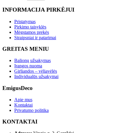
INFORMACIJA PIRKĖJUI
Pristatymas
Pirkimo taisyklės
Mėgstamos prekės
Straipsniai ir patarimai
GREITAS MENIU
Balionų užsakymas
Įrangos nuoma
Girliandos – vėliavėlės
Individualūs užsakymai
EmigusDeco
Apie mus
Kontaktai
Privatumo politika
KONTAKTAI