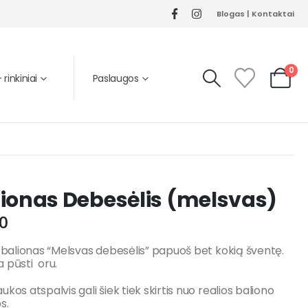
Blogas
|
Kontaktai
0
rinkiniai
Paslaugos
ionas Debesėlis (melsvas)
0
s balionas “Melsvas debesėlis” papuoš bet kokią šventę.
 pūsti oru.
ukos atspalvis gali šiek tiek skirtis nuo realios baliono
os.