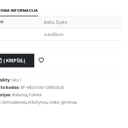
DOMA INFORMACIJA
va
Balta, Žydra
44x30cm
Į KREPŠELĮ
ility:
Liko 1
to kodas:
BF-MELSVAS-DEBESELIS
rijos:
Balionai
,
Foliniai
:
Gimtadieniai
,
Krikštynos
,
Vaiko gimimas