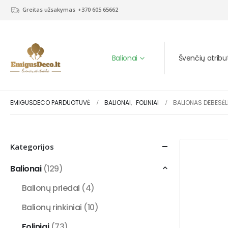
Greitas užsakymas
+370 605 65662
Balionai
Švenčių atribu
EMIGUSDECO PARDUOTUVĖ
BALIONAI
,
FOLINIAI
BALIONAS DEBESĖL
Kategorijos
Balionai
(129)
Balionų priedai
(4)
Balionų rinkiniai
(10)
Foliniai
(73)