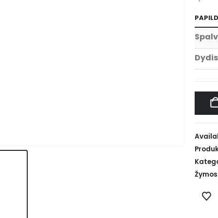
PAPIL
Spal
Dydis
Availab
Produk
Katego
Žymos