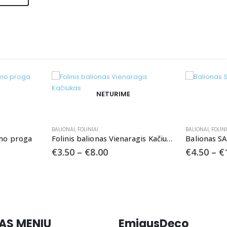
NETURIME
BALIONAI
,
FOLINIAI
BALIONAI
,
FOLIN
imo proga
Folinis balionas Vienaragis Kačiukas
Balionas 
€
3.50
–
€
8.00
€
4.50
–
€
AS MENIU
EmigusDeco