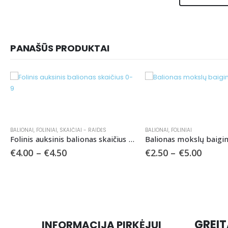
PANAŠŪS PRODUKTAI
BALIONAI
,
FOLINIAI
,
SKAIČIAI - RAIDĖS
BALIONAI
,
FOLINIAI
Folinis auksinis balionas skaičius 0-9
Balionas mokslų baig
€
4.00
–
€
4.50
€
2.50
–
€
5.00
GREIT
INFORMACIJA PIRKĖJUI