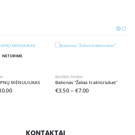
NETURIME
IAI
BALIONAI
,
FOLINIAI
SAPNŲ MĖNULIUKAS
Balionas “Žalias traktoriukas”
10.00
€
3.50
–
€
7.00
KONTAKTAI