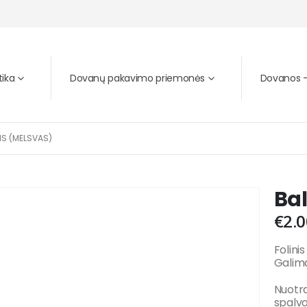
tika
Dovanų pakavimo priemonės
Dovanos – 
IS (MELSVAS)
Bal
€
2.0
Folini
Galima
Nuotra
spalv