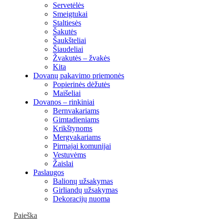
Servetėlės
Smeigtukai
Staltiesės
Šakutės
Šaukšteliai
Šiaudeliai
Žvakutės – žvakės
Kita
Dovanų pakavimo priemonės
Popierinės dėžutės
Maišeliai
Dovanos – rinkiniai
Bernvakariams
Gimtadieniams
Krikštynoms
Mergvakariams
Pirmajai komunijai
Vestuvėms
Žaislai
Paslaugos
Balionų užsakymas
Girliandų užsakymas
Dekoracijų nuoma
Paieška