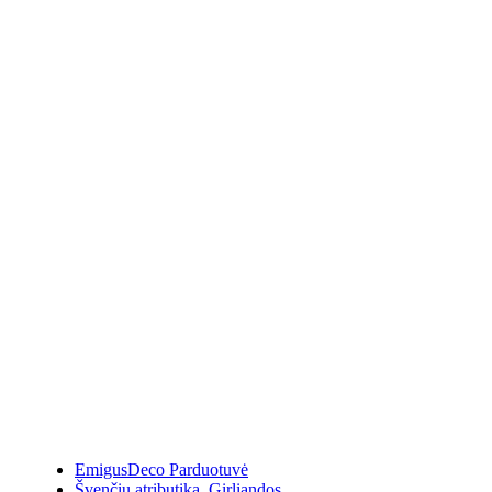
EmigusDeco Parduotuvė
Švenčių atributika
,
Girliandos