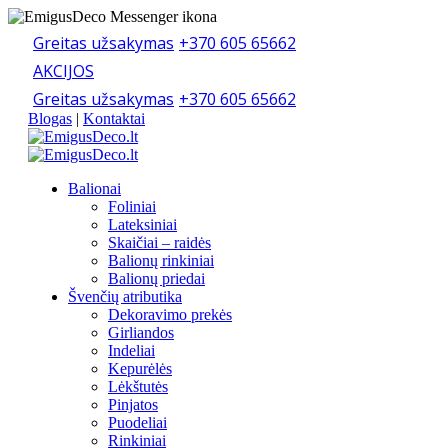
Greitas užsakymas
+370 605 65662
AKCIJOS
Greitas užsakymas
+370 605 65662
Blogas
|
Kontaktai
Balionai
Foliniai
Lateksiniai
Skaičiai – raidės
Balionų rinkiniai
Balionų priedai
Švenčių atributika
Dekoravimo prekės
Girliandos
Indeliai
Kepurėlės
Lėkštutės
Pinjatos
Puodeliai
Rinkiniai